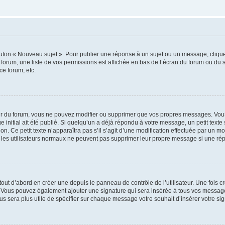
outon « Nouveau sujet ». Pour publier une réponse à un sujet ou un message, cliqu
 forum, une liste de vos permissions est affichée en bas de l’écran du forum ou du
ce forum, etc.
r du forum, vous ne pouvez modifier ou supprimer que vos propres messages. Vou
 initial ait été publié. Si quelqu’un a déjà répondu à votre message, un petit text
ion. Ce petit texte n’apparaîtra pas s’il s’agit d’une modification effectuée par un 
ue les utilisateurs normaux ne peuvent pas supprimer leur propre message si une ré
ut d’abord en créer une depuis le panneau de contrôle de l’utilisateur. Une fois c
ure. Vous pouvez également ajouter une signature qui sera insérée à tous vos mess
 vous sera plus utile de spécifier sur chaque message votre souhait d’insérer votre si