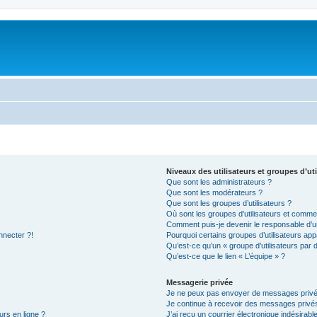
Niveaux des utilisateurs et groupes d’uti
Que sont les administrateurs ?
Que sont les modérateurs ?
Que sont les groupes d’utilisateurs ?
Où sont les groupes d’utilisateurs et commen
Comment puis-je devenir le responsable d’un
nnecter ?!
Pourquoi certains groupes d’utilisateurs app
Qu’est-ce qu’un « groupe d’utilisateurs par 
Qu’est-ce que le lien « L’équipe » ?
Messagerie privée
Je ne peux pas envoyer de messages privé
Je continue à recevoir des messages privés 
urs en ligne ?
J’ai reçu un courrier électronique indésirabl