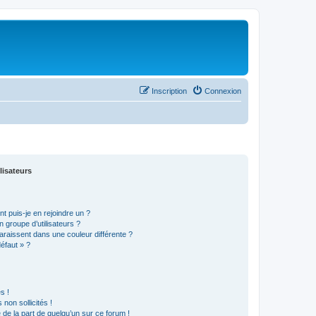
Inscription
Connexion
lisateurs
t puis-je en rejoindre un ?
 groupe d’utilisateurs ?
araissent dans une couleur différente ?
défaut » ?
s !
non sollicités !
e de la part de quelqu’un sur ce forum !