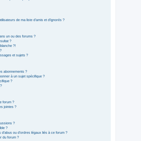
lisateurs de ma liste d’amis et d’ignorés ?
ans un ou des forums ?
sultat ?
blanche ?!
?
ssages et sujets ?
t les abonnements ?
onner à un sujet spécifique ?
ifique ?
 ?
ce forum ?
s jointes ?
cussions ?
ible ?
 d’abus ou d’ordres légaux liés à ce forum ?
r du forum ?