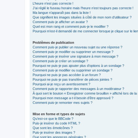
L’heure n’est pas correcte !
J’ai réglé le fuseau horaire mais l’heure n’est toujours pas correcte !
Ma langue n’apparaît pas dans la liste !
Que signifient les images situées à côté de mon nom d’utilisateur ?
Comment puis-je afficher un avatar ?
Quel est mon rang et comment puis-je le modifier ?
Pourquoi m’est-il demandé de me connecter lorsque je clique sur le lien 
Problèmes de publication
Comment puis-je publier un nouveau sujet ou une réponse ?
Comment puis-je modifier ou supprimer un message ?
Comment puis-je insérer une signature à mon message ?
Comment puis-je créer un sondage ?
Pourquoi ne puis-je pas ajouter plus d’options à un sondage ?
Comment puis-je modifier ou supprimer un sondage ?
Pourquoi ne puis-je pas accéder à un forum ?
Pourquoi ne puis-je pas transférer de pièces jointes ?
Pourquoi ai-je reçu un avertissement ?
Comment puis-je rapporter des messages à un modérateur ?
À quoi sert le bouton « Enregistrer comme brouillon » affiché lors de la 
Pourquoi mon message a-t-il besoin d’être approuvé ?
Comment puis-je remonter mes sujets ?
Mise en forme et types de sujets
Qu’est-ce que le BBCode ?
Puis-je insérer du code HTML ?
Que sont les émoticônes ?
Puis-je insérer des images ?
Que sont les annonces générales ?