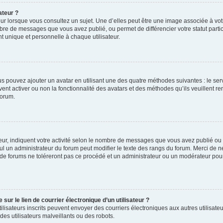
ateur ?
ur lorsque vous consultez un sujet. Une d’elles peut être une image associée à vo
mbre de messages que vous avez publié, ou permet de différencier votre statut parti
 unique et personnelle à chaque utilisateur.
ous pouvez ajouter un avatar en utilisant une des quatre méthodes suivantes : le serv
ent activer ou non la fonctionnalité des avatars et des méthodes qu’ils veuillent ren
forum.
ur, indiquent votre activité selon le nombre de messages que vous avez publié ou id
eul un administrateur du forum peut modifier le texte des rangs du forum. Merci de 
de forums ne toléreront pas ce procédé et un administrateur ou un modérateur pou
ur le lien de courrier électronique d’un utilisateur ?
s utilisateurs inscrits peuvent envoyer des courriers électroniques aux autres utili
es utilisateurs malveillants ou des robots.