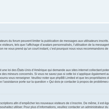
trateurs du forum peuvent limiter la publication de messages aux utilisateurs inscri
visiteurs, tels que l’affichage d’avatars personnalisés, l’utilisation de la messager
ription ne vous prend qu’un court instant, c’est pourquoi nous vous recommandons de l
t une loi des États-Unis d’Amérique qui demande aux sites internet collectant pot
 des mineurs concernés. Si vous ne savez pas si cette loi s’applique également au
 pourra vous renseigner. Veuillez noter que phpBB Limited et que les propriétaires
ue l’assistance porte sur la question « Qui dois-je contacter à propos de problèmes 
inscriptions afin d’empêcher les nouveaux visiteurs de s’inscrire. De même, il est é
s souhaitez utiliser. Pour plus d’informations, veuillez contacter un administrateur du