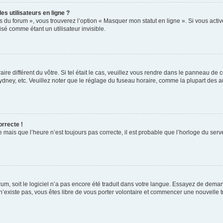
s utilisateurs en ligne ?
s du forum », vous trouverez l’option « Masquer mon statut en ligne ». Si vous activ
é comme étant un utilisateur invisible.
aire différent du vôtre. Si tel était le cas, veuillez vous rendre dans le panneau de co
ey, etc. Veuillez noter que le réglage du fuseau horaire, comme la plupart des autr
orrecte !
 mais que l’heure n’est toujours pas correcte, il est probable que l’horloge du serve
orum, soit le logiciel n’a pas encore été traduit dans votre langue. Essayez de deman
 n’existe pas, vous êtes libre de vous porter volontaire et commencer une nouvelle t