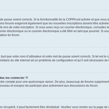
t de passe soient corrects. Si la fonctionnalité de la COPPA est activée et que vous 
ains forums exigeront également que les nouvelles inscriptions doivent être activée
te lors de votre inscription. Si vous aviez reçu un courrier électronique, consultez l
r électronique ou le courrier électronique a été filtré en tant que pourriel. Si vo
rateur du forum.
out que votre nom d’utilisateur et votre mot de passe soient corrects. Si tel est le
iétaire du site internet ait un problème de configuration et qu’il soit nécessaire de l
 plus me connecter ?!
votre compte pour une quelconque raison. De plus, beaucoup de forums suppriment pér
 nouveau et essayez de participer plus activement aux discussions du forum.
 récupéré, il peut facilement être réinitialisé. Veuillez vous rendre sur la page de