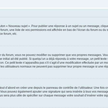
outon « Nouveau sujet ». Pour publier une réponse à un sujet ou un message, cliqu
 forum, une liste de vos permissions est affichée en bas de l’écran du forum ou du
ce forum, etc.
r du forum, vous ne pouvez modifier ou supprimer que vos propres messages. Vou
 initial ait été publié. Si quelqu’un a déjà répondu à votre message, un petit text
ion. Ce petit texte n’apparaîtra pas s’il s’agit d’une modification effectuée par un 
ue les utilisateurs normaux ne peuvent pas supprimer leur propre message si une ré
ut d’abord en créer une depuis le panneau de contrôle de l’utilisateur. Une fois c
ure. Vous pouvez également ajouter une signature qui sera insérée à tous vos mess
 vous sera plus utile de spécifier sur chaque message votre souhait d’insérer votre si