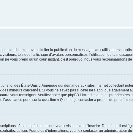
trateurs du forum peuvent limiter la publication de messages aux utilisateurs inscri
visiteurs, tels que l’affichage d’avatars personnalisés, l’utilisation de la messager
ription ne vous prend qu’un court instant, c’est pourquoi nous vous recommandons de l
t une loi des États-Unis d’Amérique qui demande aux sites internet collectant pot
 des mineurs concernés. Si vous ne savez pas si cette loi s’applique également au
 pourra vous renseigner. Veuillez noter que phpBB Limited et que les propriétaires
ue l’assistance porte sur la question « Qui dois-je contacter à propos de problèmes 
inscriptions afin d’empêcher les nouveaux visiteurs de s’inscrire. De même, il est é
s souhaitez utiliser. Pour plus d’informations, veuillez contacter un administrateur du