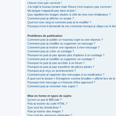
L’heure n’est pas correcte !
J’ai réglé le fuseau horaire mais l’heure n’est toujours pas correcte !
Ma langue n’apparaît pas dans la liste !
Que signifient les images situées à côté de mon nom d’utilisateur ?
Comment puis-je afficher un avatar ?
Quel est mon rang et comment puis-je le modifier ?
Pourquoi m’est-il demandé de me connecter lorsque je clique sur le lien 
Problèmes de publication
Comment puis-je publier un nouveau sujet ou une réponse ?
Comment puis-je modifier ou supprimer un message ?
Comment puis-je insérer une signature à mon message ?
Comment puis-je créer un sondage ?
Pourquoi ne puis-je pas ajouter plus d’options à un sondage ?
Comment puis-je modifier ou supprimer un sondage ?
Pourquoi ne puis-je pas accéder à un forum ?
Pourquoi ne puis-je pas transférer de pièces jointes ?
Pourquoi ai-je reçu un avertissement ?
Comment puis-je rapporter des messages à un modérateur ?
À quoi sert le bouton « Enregistrer comme brouillon » affiché lors de la 
Pourquoi mon message a-t-il besoin d’être approuvé ?
Comment puis-je remonter mes sujets ?
Mise en forme et types de sujets
Qu’est-ce que le BBCode ?
Puis-je insérer du code HTML ?
Que sont les émoticônes ?
Puis-je insérer des images ?
Que sont les annonces générales ?