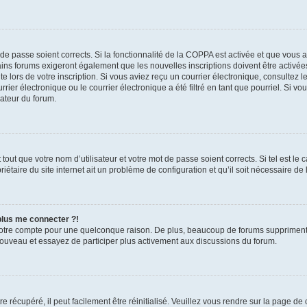
t de passe soient corrects. Si la fonctionnalité de la COPPA est activée et que vous 
ains forums exigeront également que les nouvelles inscriptions doivent être activée
te lors de votre inscription. Si vous aviez reçu un courrier électronique, consultez l
r électronique ou le courrier électronique a été filtré en tant que pourriel. Si vo
rateur du forum.
out que votre nom d’utilisateur et votre mot de passe soient corrects. Si tel est le
iétaire du site internet ait un problème de configuration et qu’il soit nécessaire de l
 plus me connecter ?!
votre compte pour une quelconque raison. De plus, beaucoup de forums suppriment pér
 nouveau et essayez de participer plus activement aux discussions du forum.
 récupéré, il peut facilement être réinitialisé. Veuillez vous rendre sur la page de