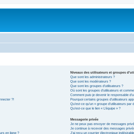
Niveaux des utilisateurs et groupes d’uti
Que sont les administrateurs ?
Que sont les modérateurs ?
Que sont les groupes d’utilisateurs ?
Où sont les groupes d’utilisateurs et commen
Comment puis-je devenir le responsable d’un
nnecter ?!
Pourquoi certains groupes d’utilisateurs app
Qu’est-ce qu’un « groupe d’utilisateurs par 
Qu’est-ce que le lien « L’équipe » ?
Messagerie privée
Je ne peux pas envoyer de messages privé
Je continue à recevoir des messages privés 
urs en ligne ?
J’ai reçu un courrier électronique indésirabl