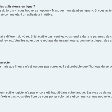
s utilisateurs en ligne ?
s du forum », vous trouverez l’option « Masquer mon statut en ligne ». Si vous activ
é comme étant un utilisateur invisible.
aire différent du vôtre. Si tel était le cas, veuillez vous rendre dans le panneau de co
ey, etc. Veuillez noter que le réglage du fuseau horaire, comme la plupart des autr
orrecte !
 mais que l’heure n’est toujours pas correcte, il est probable que l’horloge du serve
orum, soit le logiciel n’a pas encore été traduit dans votre langue. Essayez de deman
 n’existe pas, vous êtes libre de vous porter volontaire et commencer une nouvelle t