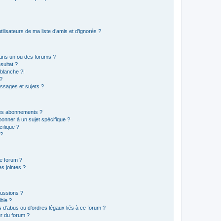
lisateurs de ma liste d’amis et d’ignorés ?
ans un ou des forums ?
sultat ?
blanche ?!
?
ssages et sujets ?
t les abonnements ?
onner à un sujet spécifique ?
ifique ?
 ?
ce forum ?
s jointes ?
cussions ?
ible ?
 d’abus ou d’ordres légaux liés à ce forum ?
r du forum ?