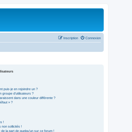
Inscription
Connexion
lisateurs
t puis-je en rejoindre un ?
 groupe d’utilisateurs ?
araissent dans une couleur différente ?
défaut » ?
s !
non sollicités !
e de la part de quelqu’un sur ce forum !