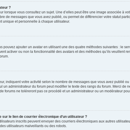
ateur ?
ur lorsque vous consultez un sujet. Une d’elles peut être une image associée à vo
mbre de messages que vous avez publié, ou permet de différencier votre statut parti
 unique et personnelle à chaque utilisateur.
ous pouvez ajouter un avatar en utilisant une des quatre méthodes suivantes : le serv
ent activer ou non la fonctionnalité des avatars et des méthodes qu’ils veuillent ren
forum.
ur, indiquent votre activité selon le nombre de messages que vous avez publié ou id
eul un administrateur du forum peut modifier le texte des rangs du forum. Merci de 
de forums ne toléreront pas ce procédé et un administrateur ou un modérateur pou
ur le lien de courrier électronique d’un utilisateur ?
s utilisateurs inscrits peuvent envoyer des courriers électroniques aux autres utili
es utilisateurs malveillants ou des robots.