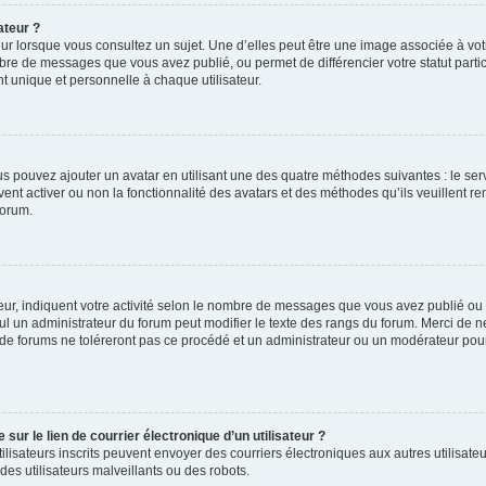
ateur ?
ur lorsque vous consultez un sujet. Une d’elles peut être une image associée à vo
mbre de messages que vous avez publié, ou permet de différencier votre statut parti
 unique et personnelle à chaque utilisateur.
ous pouvez ajouter un avatar en utilisant une des quatre méthodes suivantes : le serv
ent activer ou non la fonctionnalité des avatars et des méthodes qu’ils veuillent ren
forum.
ur, indiquent votre activité selon le nombre de messages que vous avez publié ou id
eul un administrateur du forum peut modifier le texte des rangs du forum. Merci de 
de forums ne toléreront pas ce procédé et un administrateur ou un modérateur pou
ur le lien de courrier électronique d’un utilisateur ?
s utilisateurs inscrits peuvent envoyer des courriers électroniques aux autres utili
es utilisateurs malveillants ou des robots.