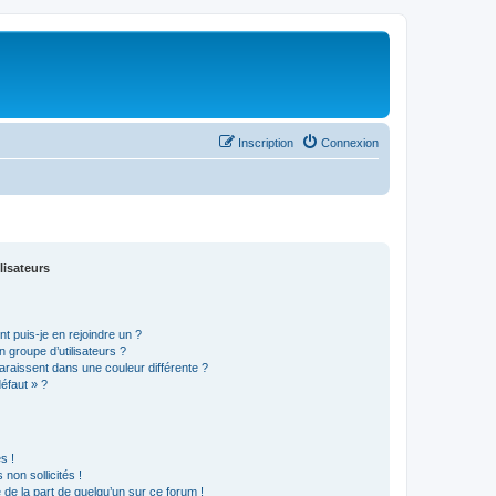
Inscription
Connexion
lisateurs
t puis-je en rejoindre un ?
 groupe d’utilisateurs ?
araissent dans une couleur différente ?
défaut » ?
s !
non sollicités !
e de la part de quelqu’un sur ce forum !