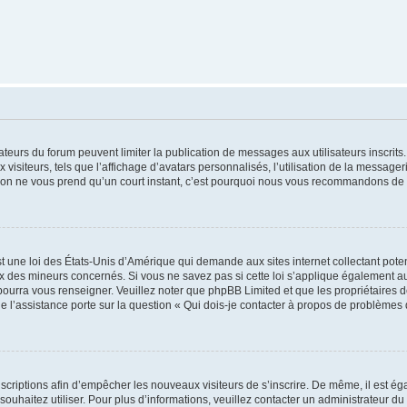
trateurs du forum peuvent limiter la publication de messages aux utilisateurs inscri
visiteurs, tels que l’affichage d’avatars personnalisés, l’utilisation de la messager
ription ne vous prend qu’un court instant, c’est pourquoi nous vous recommandons de l
t une loi des États-Unis d’Amérique qui demande aux sites internet collectant pot
 des mineurs concernés. Si vous ne savez pas si cette loi s’applique également au
 pourra vous renseigner. Veuillez noter que phpBB Limited et que les propriétaires
ue l’assistance porte sur la question « Qui dois-je contacter à propos de problèmes 
inscriptions afin d’empêcher les nouveaux visiteurs de s’inscrire. De même, il est é
s souhaitez utiliser. Pour plus d’informations, veuillez contacter un administrateur du