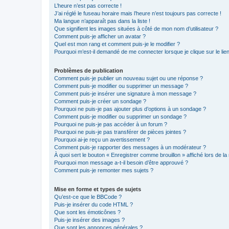
L’heure n’est pas correcte !
J’ai réglé le fuseau horaire mais l’heure n’est toujours pas correcte !
Ma langue n’apparaît pas dans la liste !
Que signifient les images situées à côté de mon nom d’utilisateur ?
Comment puis-je afficher un avatar ?
Quel est mon rang et comment puis-je le modifier ?
Pourquoi m’est-il demandé de me connecter lorsque je clique sur le lien 
Problèmes de publication
Comment puis-je publier un nouveau sujet ou une réponse ?
Comment puis-je modifier ou supprimer un message ?
Comment puis-je insérer une signature à mon message ?
Comment puis-je créer un sondage ?
Pourquoi ne puis-je pas ajouter plus d’options à un sondage ?
Comment puis-je modifier ou supprimer un sondage ?
Pourquoi ne puis-je pas accéder à un forum ?
Pourquoi ne puis-je pas transférer de pièces jointes ?
Pourquoi ai-je reçu un avertissement ?
Comment puis-je rapporter des messages à un modérateur ?
À quoi sert le bouton « Enregistrer comme brouillon » affiché lors de la 
Pourquoi mon message a-t-il besoin d’être approuvé ?
Comment puis-je remonter mes sujets ?
Mise en forme et types de sujets
Qu’est-ce que le BBCode ?
Puis-je insérer du code HTML ?
Que sont les émoticônes ?
Puis-je insérer des images ?
Que sont les annonces générales ?