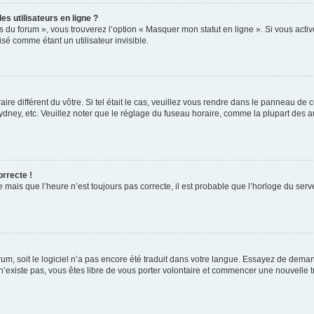
s utilisateurs en ligne ?
s du forum », vous trouverez l’option « Masquer mon statut en ligne ». Si vous activ
é comme étant un utilisateur invisible.
aire différent du vôtre. Si tel était le cas, veuillez vous rendre dans le panneau de co
ey, etc. Veuillez noter que le réglage du fuseau horaire, comme la plupart des autr
orrecte !
 mais que l’heure n’est toujours pas correcte, il est probable que l’horloge du serve
orum, soit le logiciel n’a pas encore été traduit dans votre langue. Essayez de deman
 n’existe pas, vous êtes libre de vous porter volontaire et commencer une nouvelle t