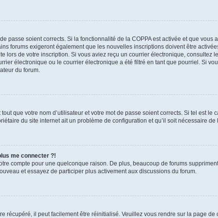
t de passe soient corrects. Si la fonctionnalité de la COPPA est activée et que vous 
ains forums exigeront également que les nouvelles inscriptions doivent être activée
te lors de votre inscription. Si vous aviez reçu un courrier électronique, consultez l
r électronique ou le courrier électronique a été filtré en tant que pourriel. Si vo
rateur du forum.
out que votre nom d’utilisateur et votre mot de passe soient corrects. Si tel est le
iétaire du site internet ait un problème de configuration et qu’il soit nécessaire de l
 plus me connecter ?!
votre compte pour une quelconque raison. De plus, beaucoup de forums suppriment pér
 nouveau et essayez de participer plus activement aux discussions du forum.
 récupéré, il peut facilement être réinitialisé. Veuillez vous rendre sur la page de