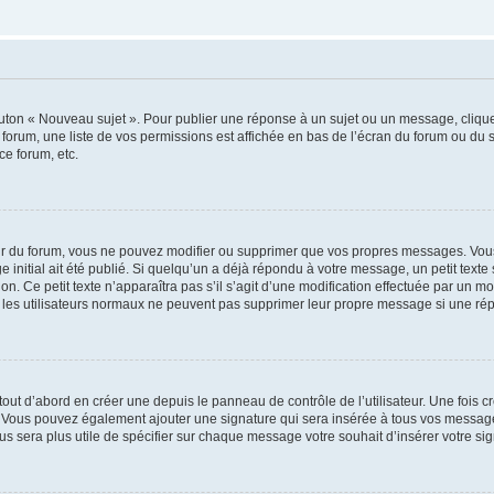
outon « Nouveau sujet ». Pour publier une réponse à un sujet ou un message, cliqu
 forum, une liste de vos permissions est affichée en bas de l’écran du forum ou du
ce forum, etc.
r du forum, vous ne pouvez modifier ou supprimer que vos propres messages. Vou
 initial ait été publié. Si quelqu’un a déjà répondu à votre message, un petit text
ion. Ce petit texte n’apparaîtra pas s’il s’agit d’une modification effectuée par un 
ue les utilisateurs normaux ne peuvent pas supprimer leur propre message si une ré
ut d’abord en créer une depuis le panneau de contrôle de l’utilisateur. Une fois c
ure. Vous pouvez également ajouter une signature qui sera insérée à tous vos mess
 vous sera plus utile de spécifier sur chaque message votre souhait d’insérer votre si