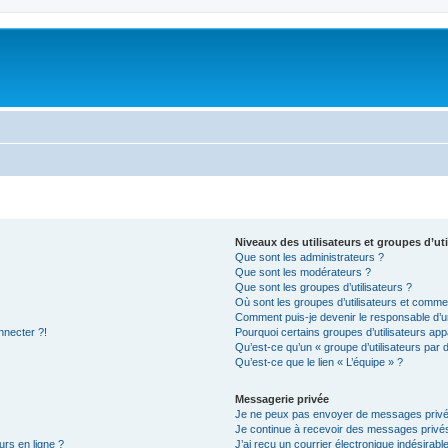
Niveaux des utilisateurs et groupes d’uti
Que sont les administrateurs ?
Que sont les modérateurs ?
Que sont les groupes d’utilisateurs ?
Où sont les groupes d’utilisateurs et commen
Comment puis-je devenir le responsable d’un
nnecter ?!
Pourquoi certains groupes d’utilisateurs app
Qu’est-ce qu’un « groupe d’utilisateurs par 
Qu’est-ce que le lien « L’équipe » ?
Messagerie privée
Je ne peux pas envoyer de messages privé
Je continue à recevoir des messages privés 
urs en ligne ?
J’ai reçu un courrier électronique indésirabl