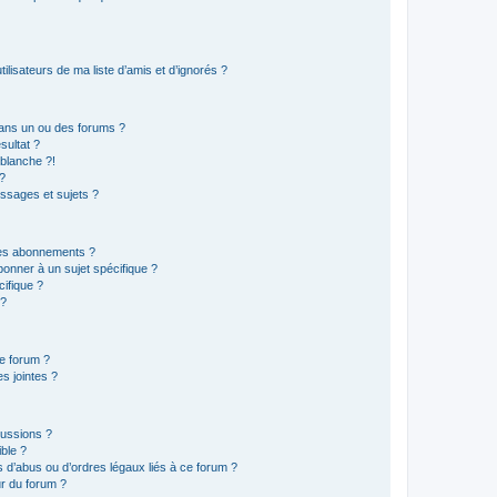
lisateurs de ma liste d’amis et d’ignorés ?
ans un ou des forums ?
sultat ?
blanche ?!
?
ssages et sujets ?
t les abonnements ?
onner à un sujet spécifique ?
ifique ?
 ?
ce forum ?
s jointes ?
cussions ?
ible ?
 d’abus ou d’ordres légaux liés à ce forum ?
r du forum ?