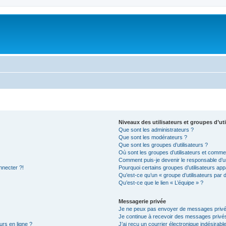
Niveaux des utilisateurs et groupes d’uti
Que sont les administrateurs ?
Que sont les modérateurs ?
Que sont les groupes d’utilisateurs ?
Où sont les groupes d’utilisateurs et commen
Comment puis-je devenir le responsable d’un
nnecter ?!
Pourquoi certains groupes d’utilisateurs app
Qu’est-ce qu’un « groupe d’utilisateurs par 
Qu’est-ce que le lien « L’équipe » ?
Messagerie privée
Je ne peux pas envoyer de messages privé
Je continue à recevoir des messages privés 
urs en ligne ?
J’ai reçu un courrier électronique indésirabl