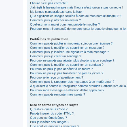
L’heure n’est pas correcte !
J’ai réglé le fuseau horaire mais l’heure n’est toujours pas correcte !
Ma langue n’apparaît pas dans la liste !
Que signifient les images situées à côté de mon nom d’utilisateur ?
Comment puis-je afficher un avatar ?
Quel est mon rang et comment puis-je le modifier ?
Pourquoi m’est-il demandé de me connecter lorsque je clique sur le lien 
Problèmes de publication
Comment puis-je publier un nouveau sujet ou une réponse ?
Comment puis-je modifier ou supprimer un message ?
Comment puis-je insérer une signature à mon message ?
Comment puis-je créer un sondage ?
Pourquoi ne puis-je pas ajouter plus d’options à un sondage ?
Comment puis-je modifier ou supprimer un sondage ?
Pourquoi ne puis-je pas accéder à un forum ?
Pourquoi ne puis-je pas transférer de pièces jointes ?
Pourquoi ai-je reçu un avertissement ?
Comment puis-je rapporter des messages à un modérateur ?
À quoi sert le bouton « Enregistrer comme brouillon » affiché lors de la 
Pourquoi mon message a-t-il besoin d’être approuvé ?
Comment puis-je remonter mes sujets ?
Mise en forme et types de sujets
Qu’est-ce que le BBCode ?
Puis-je insérer du code HTML ?
Que sont les émoticônes ?
Puis-je insérer des images ?
Que sont les annonces générales ?