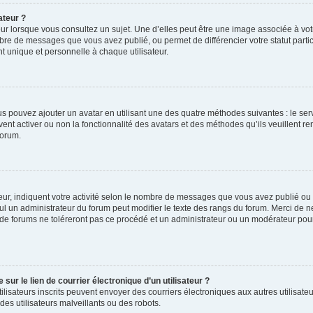
ateur ?
ur lorsque vous consultez un sujet. Une d’elles peut être une image associée à vo
mbre de messages que vous avez publié, ou permet de différencier votre statut parti
 unique et personnelle à chaque utilisateur.
ous pouvez ajouter un avatar en utilisant une des quatre méthodes suivantes : le serv
ent activer ou non la fonctionnalité des avatars et des méthodes qu’ils veuillent ren
forum.
ur, indiquent votre activité selon le nombre de messages que vous avez publié ou id
eul un administrateur du forum peut modifier le texte des rangs du forum. Merci de 
de forums ne toléreront pas ce procédé et un administrateur ou un modérateur pou
ur le lien de courrier électronique d’un utilisateur ?
s utilisateurs inscrits peuvent envoyer des courriers électroniques aux autres utili
es utilisateurs malveillants ou des robots.