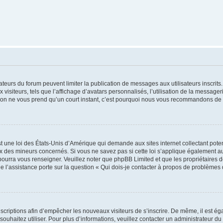
trateurs du forum peuvent limiter la publication de messages aux utilisateurs inscri
visiteurs, tels que l’affichage d’avatars personnalisés, l’utilisation de la messager
ription ne vous prend qu’un court instant, c’est pourquoi nous vous recommandons de l
t une loi des États-Unis d’Amérique qui demande aux sites internet collectant pot
 des mineurs concernés. Si vous ne savez pas si cette loi s’applique également au
 pourra vous renseigner. Veuillez noter que phpBB Limited et que les propriétaires
ue l’assistance porte sur la question « Qui dois-je contacter à propos de problèmes 
inscriptions afin d’empêcher les nouveaux visiteurs de s’inscrire. De même, il est é
s souhaitez utiliser. Pour plus d’informations, veuillez contacter un administrateur du