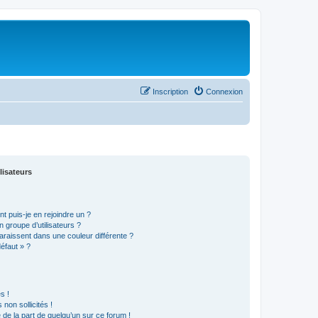
Inscription
Connexion
lisateurs
t puis-je en rejoindre un ?
 groupe d’utilisateurs ?
araissent dans une couleur différente ?
défaut » ?
s !
non sollicités !
e de la part de quelqu’un sur ce forum !