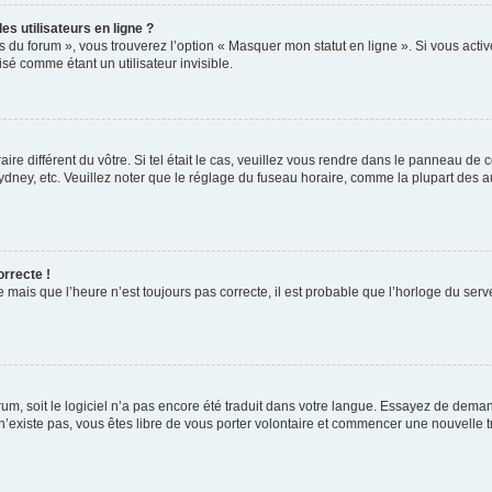
s utilisateurs en ligne ?
s du forum », vous trouverez l’option « Masquer mon statut en ligne ». Si vous activ
é comme étant un utilisateur invisible.
aire différent du vôtre. Si tel était le cas, veuillez vous rendre dans le panneau de co
ey, etc. Veuillez noter que le réglage du fuseau horaire, comme la plupart des autr
orrecte !
 mais que l’heure n’est toujours pas correcte, il est probable que l’horloge du serve
orum, soit le logiciel n’a pas encore été traduit dans votre langue. Essayez de deman
 n’existe pas, vous êtes libre de vous porter volontaire et commencer une nouvelle t