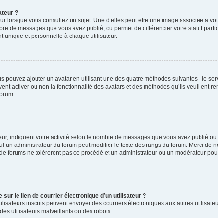
ateur ?
ur lorsque vous consultez un sujet. Une d’elles peut être une image associée à vo
mbre de messages que vous avez publié, ou permet de différencier votre statut parti
 unique et personnelle à chaque utilisateur.
ous pouvez ajouter un avatar en utilisant une des quatre méthodes suivantes : le serv
ent activer ou non la fonctionnalité des avatars et des méthodes qu’ils veuillent ren
forum.
ur, indiquent votre activité selon le nombre de messages que vous avez publié ou id
eul un administrateur du forum peut modifier le texte des rangs du forum. Merci de 
de forums ne toléreront pas ce procédé et un administrateur ou un modérateur pou
ur le lien de courrier électronique d’un utilisateur ?
s utilisateurs inscrits peuvent envoyer des courriers électroniques aux autres utili
es utilisateurs malveillants ou des robots.