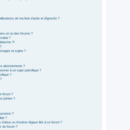
lisateurs de ma liste d’amis et d’ignorés ?
ans un ou des forums ?
sultat ?
blanche ?!
?
ssages et sujets ?
t les abonnements ?
onner à un sujet spécifique ?
ifique ?
 ?
ce forum ?
s jointes ?
cussions ?
ible ?
 d’abus ou d’ordres légaux liés à ce forum ?
r du forum ?