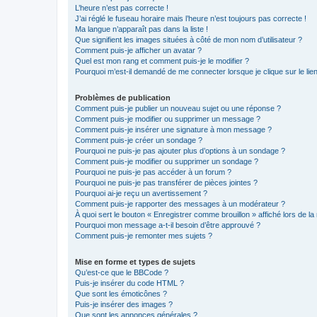
L’heure n’est pas correcte !
J’ai réglé le fuseau horaire mais l’heure n’est toujours pas correcte !
Ma langue n’apparaît pas dans la liste !
Que signifient les images situées à côté de mon nom d’utilisateur ?
Comment puis-je afficher un avatar ?
Quel est mon rang et comment puis-je le modifier ?
Pourquoi m’est-il demandé de me connecter lorsque je clique sur le lien 
Problèmes de publication
Comment puis-je publier un nouveau sujet ou une réponse ?
Comment puis-je modifier ou supprimer un message ?
Comment puis-je insérer une signature à mon message ?
Comment puis-je créer un sondage ?
Pourquoi ne puis-je pas ajouter plus d’options à un sondage ?
Comment puis-je modifier ou supprimer un sondage ?
Pourquoi ne puis-je pas accéder à un forum ?
Pourquoi ne puis-je pas transférer de pièces jointes ?
Pourquoi ai-je reçu un avertissement ?
Comment puis-je rapporter des messages à un modérateur ?
À quoi sert le bouton « Enregistrer comme brouillon » affiché lors de la 
Pourquoi mon message a-t-il besoin d’être approuvé ?
Comment puis-je remonter mes sujets ?
Mise en forme et types de sujets
Qu’est-ce que le BBCode ?
Puis-je insérer du code HTML ?
Que sont les émoticônes ?
Puis-je insérer des images ?
Que sont les annonces générales ?