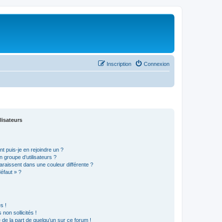
Inscription
Connexion
lisateurs
t puis-je en rejoindre un ?
 groupe d’utilisateurs ?
araissent dans une couleur différente ?
défaut » ?
s !
non sollicités !
e de la part de quelqu’un sur ce forum !