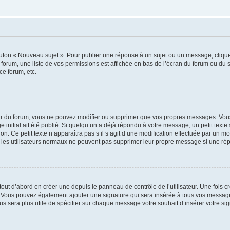
outon « Nouveau sujet ». Pour publier une réponse à un sujet ou un message, cliqu
 forum, une liste de vos permissions est affichée en bas de l’écran du forum ou du
ce forum, etc.
r du forum, vous ne pouvez modifier ou supprimer que vos propres messages. Vou
 initial ait été publié. Si quelqu’un a déjà répondu à votre message, un petit text
ion. Ce petit texte n’apparaîtra pas s’il s’agit d’une modification effectuée par un 
ue les utilisateurs normaux ne peuvent pas supprimer leur propre message si une ré
ut d’abord en créer une depuis le panneau de contrôle de l’utilisateur. Une fois c
ure. Vous pouvez également ajouter une signature qui sera insérée à tous vos mess
 vous sera plus utile de spécifier sur chaque message votre souhait d’insérer votre si