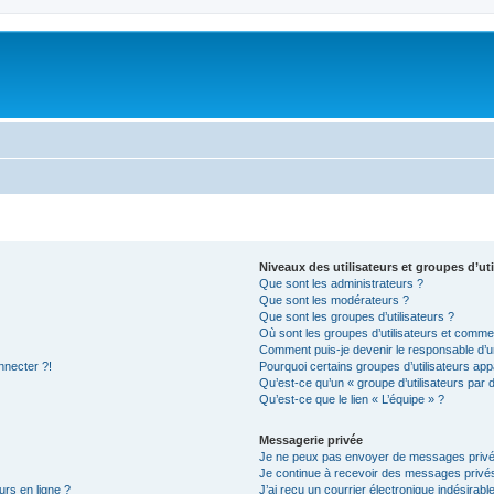
Niveaux des utilisateurs et groupes d’uti
Que sont les administrateurs ?
Que sont les modérateurs ?
Que sont les groupes d’utilisateurs ?
Où sont les groupes d’utilisateurs et commen
Comment puis-je devenir le responsable d’un
nnecter ?!
Pourquoi certains groupes d’utilisateurs app
Qu’est-ce qu’un « groupe d’utilisateurs par 
Qu’est-ce que le lien « L’équipe » ?
Messagerie privée
Je ne peux pas envoyer de messages privé
Je continue à recevoir des messages privés 
urs en ligne ?
J’ai reçu un courrier électronique indésirabl