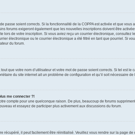
t de passe soient corrects. Si la fonctionnalité de la COPPA est activée et que vous 
ains forums exigeront également que les nouvelles inscriptions doivent être activée
te lors de votre inscription. Si vous aviez reçu un courrier électronique, consultez l
r électronique ou le courrier électronique a été filtré en tant que pourriel. Si vo
rateur du forum.
out que votre nom d’utilisateur et votre mot de passe soient corrects. Si tel est le
iétaire du site internet ait un problème de configuration et qu’il soit nécessaire de l
 plus me connecter ?!
votre compte pour une quelconque raison. De plus, beaucoup de forums suppriment pér
 nouveau et essayez de participer plus activement aux discussions du forum.
 récupéré, il peut facilement être réinitialisé. Veuillez vous rendre sur la page de