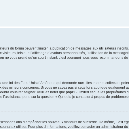
trateurs du forum peuvent limiter la publication de messages aux utilisateurs inscri
visiteurs, tels que l’affichage d’avatars personnalisés, l’utilisation de la messager
ription ne vous prend qu’un court instant, c’est pourquoi nous vous recommandons de l
t une loi des États-Unis d’Amérique qui demande aux sites internet collectant pot
 des mineurs concernés. Si vous ne savez pas si cette loi s’applique également au
 pourra vous renseigner. Veuillez noter que phpBB Limited et que les propriétaires
ue l’assistance porte sur la question « Qui dois-je contacter à propos de problèmes 
inscriptions afin d’empêcher les nouveaux visiteurs de s’inscrire. De même, il est é
s souhaitez utiliser. Pour plus d’informations, veuillez contacter un administrateur du