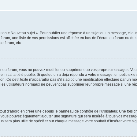
outon « Nouveau sujet ». Pour publier une réponse à un sujet ou un message, cliqu
 forum, une liste de vos permissions est affichée en bas de l’écran du forum ou du
ce forum, etc.
r du forum, vous ne pouvez modifier ou supprimer que vos propres messages. Vou
 initial ait été publié. Si quelqu’un a déjà répondu à votre message, un petit text
ion. Ce petit texte n’apparaîtra pas s’il s’agit d’une modification effectuée par un 
ue les utilisateurs normaux ne peuvent pas supprimer leur propre message si une ré
ut d’abord en créer une depuis le panneau de contrôle de l’utilisateur. Une fois c
ure. Vous pouvez également ajouter une signature qui sera insérée à tous vos mess
 vous sera plus utile de spécifier sur chaque message votre souhait d’insérer votre si