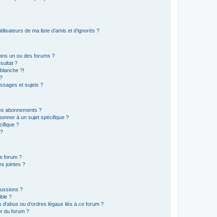
lisateurs de ma liste d’amis et d’ignorés ?
ans un ou des forums ?
sultat ?
blanche ?!
?
ssages et sujets ?
t les abonnements ?
onner à un sujet spécifique ?
ifique ?
 ?
ce forum ?
s jointes ?
cussions ?
ible ?
 d’abus ou d’ordres légaux liés à ce forum ?
r du forum ?