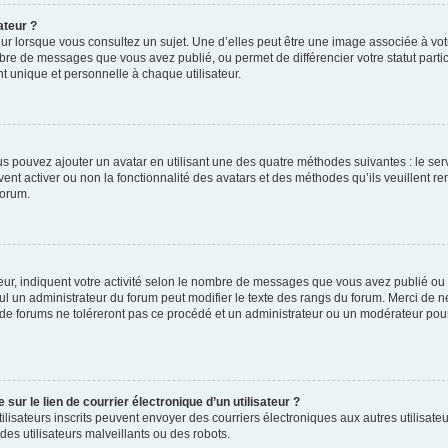
ateur ?
ur lorsque vous consultez un sujet. Une d’elles peut être une image associée à vo
mbre de messages que vous avez publié, ou permet de différencier votre statut parti
 unique et personnelle à chaque utilisateur.
ous pouvez ajouter un avatar en utilisant une des quatre méthodes suivantes : le serv
ent activer ou non la fonctionnalité des avatars et des méthodes qu’ils veuillent ren
forum.
ur, indiquent votre activité selon le nombre de messages que vous avez publié ou id
eul un administrateur du forum peut modifier le texte des rangs du forum. Merci de 
de forums ne toléreront pas ce procédé et un administrateur ou un modérateur pou
ur le lien de courrier électronique d’un utilisateur ?
s utilisateurs inscrits peuvent envoyer des courriers électroniques aux autres utili
es utilisateurs malveillants ou des robots.