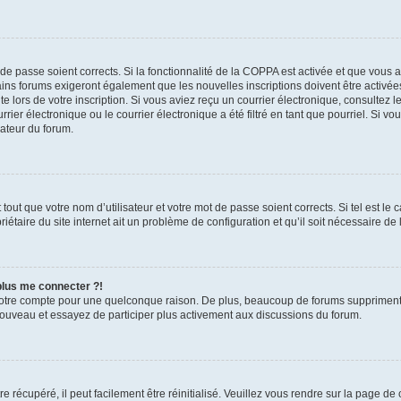
t de passe soient corrects. Si la fonctionnalité de la COPPA est activée et que vous 
ains forums exigeront également que les nouvelles inscriptions doivent être activée
te lors de votre inscription. Si vous aviez reçu un courrier électronique, consultez l
r électronique ou le courrier électronique a été filtré en tant que pourriel. Si vo
rateur du forum.
out que votre nom d’utilisateur et votre mot de passe soient corrects. Si tel est le
iétaire du site internet ait un problème de configuration et qu’il soit nécessaire de l
 plus me connecter ?!
votre compte pour une quelconque raison. De plus, beaucoup de forums suppriment pér
 nouveau et essayez de participer plus activement aux discussions du forum.
 récupéré, il peut facilement être réinitialisé. Veuillez vous rendre sur la page de