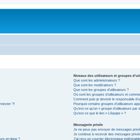
Niveaux des utilisateurs et groupes d’uti
Que sont les administrateurs ?
Que sont les modérateurs ?
Que sont les groupes d’utilisateurs ?
Où sont les groupes d’utilisateurs et commen
Comment puis-je devenir le responsable d’un
nnecter ?!
Pourquoi certains groupes d’utilisateurs app
Qu’est-ce qu’un « groupe d’utilisateurs par 
Qu’est-ce que le lien « L’équipe » ?
Messagerie privée
Je ne peux pas envoyer de messages privé
Je continue à recevoir des messages privés 
urs en ligne ?
J’ai reçu un courrier électronique indésirabl