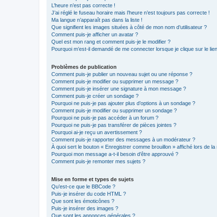
L’heure n’est pas correcte !
J’ai réglé le fuseau horaire mais l’heure n’est toujours pas correcte !
Ma langue n’apparaît pas dans la liste !
Que signifient les images situées à côté de mon nom d’utilisateur ?
Comment puis-je afficher un avatar ?
Quel est mon rang et comment puis-je le modifier ?
Pourquoi m’est-il demandé de me connecter lorsque je clique sur le lien 
Problèmes de publication
Comment puis-je publier un nouveau sujet ou une réponse ?
Comment puis-je modifier ou supprimer un message ?
Comment puis-je insérer une signature à mon message ?
Comment puis-je créer un sondage ?
Pourquoi ne puis-je pas ajouter plus d’options à un sondage ?
Comment puis-je modifier ou supprimer un sondage ?
Pourquoi ne puis-je pas accéder à un forum ?
Pourquoi ne puis-je pas transférer de pièces jointes ?
Pourquoi ai-je reçu un avertissement ?
Comment puis-je rapporter des messages à un modérateur ?
À quoi sert le bouton « Enregistrer comme brouillon » affiché lors de la 
Pourquoi mon message a-t-il besoin d’être approuvé ?
Comment puis-je remonter mes sujets ?
Mise en forme et types de sujets
Qu’est-ce que le BBCode ?
Puis-je insérer du code HTML ?
Que sont les émoticônes ?
Puis-je insérer des images ?
Que sont les annonces générales ?