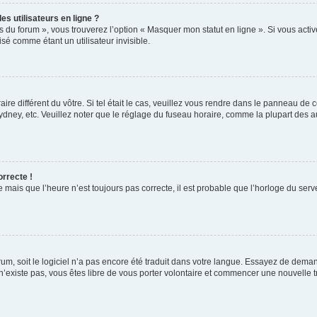
s utilisateurs en ligne ?
s du forum », vous trouverez l’option « Masquer mon statut en ligne ». Si vous activ
é comme étant un utilisateur invisible.
aire différent du vôtre. Si tel était le cas, veuillez vous rendre dans le panneau de co
ey, etc. Veuillez noter que le réglage du fuseau horaire, comme la plupart des autr
orrecte !
 mais que l’heure n’est toujours pas correcte, il est probable que l’horloge du serve
orum, soit le logiciel n’a pas encore été traduit dans votre langue. Essayez de deman
 n’existe pas, vous êtes libre de vous porter volontaire et commencer une nouvelle t