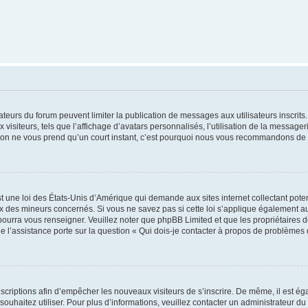
trateurs du forum peuvent limiter la publication de messages aux utilisateurs inscri
visiteurs, tels que l’affichage d’avatars personnalisés, l’utilisation de la messager
ription ne vous prend qu’un court instant, c’est pourquoi nous vous recommandons de l
t une loi des États-Unis d’Amérique qui demande aux sites internet collectant pot
 des mineurs concernés. Si vous ne savez pas si cette loi s’applique également au
 pourra vous renseigner. Veuillez noter que phpBB Limited et que les propriétaires
ue l’assistance porte sur la question « Qui dois-je contacter à propos de problèmes 
inscriptions afin d’empêcher les nouveaux visiteurs de s’inscrire. De même, il est é
s souhaitez utiliser. Pour plus d’informations, veuillez contacter un administrateur du