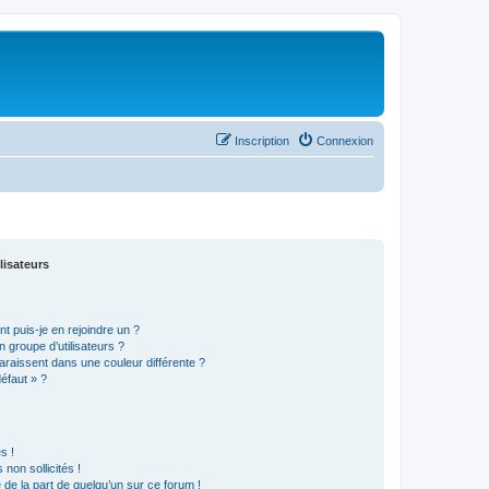
Inscription
Connexion
lisateurs
t puis-je en rejoindre un ?
 groupe d’utilisateurs ?
araissent dans une couleur différente ?
défaut » ?
s !
non sollicités !
e de la part de quelqu’un sur ce forum !