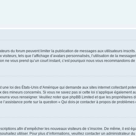
trateurs du forum peuvent limiter la publication de messages aux utilisateurs inscri
visiteurs, tels que l’affichage d’avatars personnalisés, l’utilisation de la messager
ription ne vous prend qu’un court instant, c’est pourquoi nous vous recommandons de l
t une loi des États-Unis d’Amérique qui demande aux sites internet collectant pot
 des mineurs concernés. Si vous ne savez pas si cette loi s’applique également au
 pourra vous renseigner. Veuillez noter que phpBB Limited et que les propriétaires
ue l’assistance porte sur la question « Qui dois-je contacter à propos de problèmes 
inscriptions afin d’empêcher les nouveaux visiteurs de s’inscrire. De même, il est é
s souhaitez utiliser. Pour plus d’informations, veuillez contacter un administrateur du