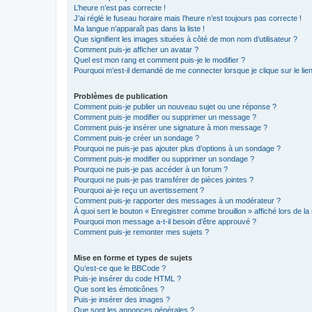
L’heure n’est pas correcte !
J’ai réglé le fuseau horaire mais l’heure n’est toujours pas correcte !
Ma langue n’apparaît pas dans la liste !
Que signifient les images situées à côté de mon nom d’utilisateur ?
Comment puis-je afficher un avatar ?
Quel est mon rang et comment puis-je le modifier ?
Pourquoi m’est-il demandé de me connecter lorsque je clique sur le lien 
Problèmes de publication
Comment puis-je publier un nouveau sujet ou une réponse ?
Comment puis-je modifier ou supprimer un message ?
Comment puis-je insérer une signature à mon message ?
Comment puis-je créer un sondage ?
Pourquoi ne puis-je pas ajouter plus d’options à un sondage ?
Comment puis-je modifier ou supprimer un sondage ?
Pourquoi ne puis-je pas accéder à un forum ?
Pourquoi ne puis-je pas transférer de pièces jointes ?
Pourquoi ai-je reçu un avertissement ?
Comment puis-je rapporter des messages à un modérateur ?
À quoi sert le bouton « Enregistrer comme brouillon » affiché lors de la 
Pourquoi mon message a-t-il besoin d’être approuvé ?
Comment puis-je remonter mes sujets ?
Mise en forme et types de sujets
Qu’est-ce que le BBCode ?
Puis-je insérer du code HTML ?
Que sont les émoticônes ?
Puis-je insérer des images ?
Que sont les annonces générales ?