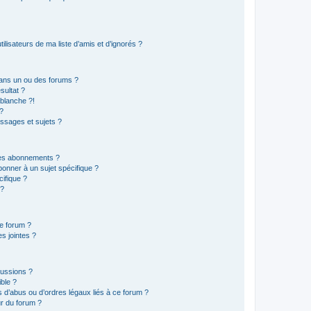
lisateurs de ma liste d’amis et d’ignorés ?
ans un ou des forums ?
sultat ?
blanche ?!
?
ssages et sujets ?
t les abonnements ?
onner à un sujet spécifique ?
ifique ?
 ?
ce forum ?
s jointes ?
cussions ?
ible ?
 d’abus ou d’ordres légaux liés à ce forum ?
r du forum ?