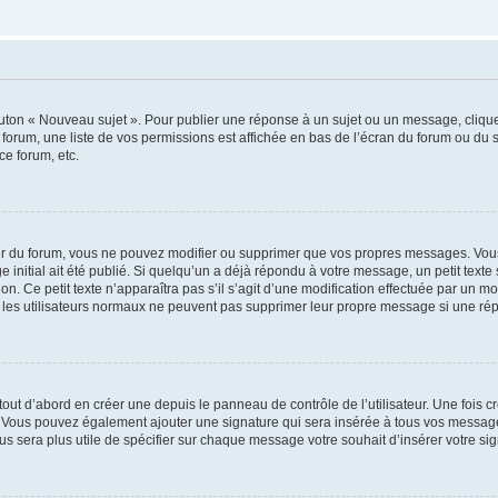
outon « Nouveau sujet ». Pour publier une réponse à un sujet ou un message, cliqu
 forum, une liste de vos permissions est affichée en bas de l’écran du forum ou du
ce forum, etc.
r du forum, vous ne pouvez modifier ou supprimer que vos propres messages. Vou
 initial ait été publié. Si quelqu’un a déjà répondu à votre message, un petit text
ion. Ce petit texte n’apparaîtra pas s’il s’agit d’une modification effectuée par un 
ue les utilisateurs normaux ne peuvent pas supprimer leur propre message si une ré
ut d’abord en créer une depuis le panneau de contrôle de l’utilisateur. Une fois c
ure. Vous pouvez également ajouter une signature qui sera insérée à tous vos mess
 vous sera plus utile de spécifier sur chaque message votre souhait d’insérer votre si