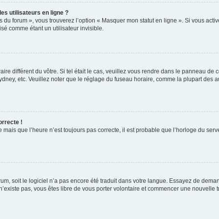
s utilisateurs en ligne ?
s du forum », vous trouverez l’option « Masquer mon statut en ligne ». Si vous activ
é comme étant un utilisateur invisible.
aire différent du vôtre. Si tel était le cas, veuillez vous rendre dans le panneau de co
ey, etc. Veuillez noter que le réglage du fuseau horaire, comme la plupart des autr
orrecte !
 mais que l’heure n’est toujours pas correcte, il est probable que l’horloge du serve
orum, soit le logiciel n’a pas encore été traduit dans votre langue. Essayez de deman
 n’existe pas, vous êtes libre de vous porter volontaire et commencer une nouvelle t