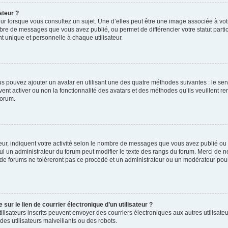
ateur ?
ur lorsque vous consultez un sujet. Une d’elles peut être une image associée à vo
mbre de messages que vous avez publié, ou permet de différencier votre statut parti
 unique et personnelle à chaque utilisateur.
ous pouvez ajouter un avatar en utilisant une des quatre méthodes suivantes : le serv
ent activer ou non la fonctionnalité des avatars et des méthodes qu’ils veuillent ren
forum.
ur, indiquent votre activité selon le nombre de messages que vous avez publié ou id
eul un administrateur du forum peut modifier le texte des rangs du forum. Merci de 
de forums ne toléreront pas ce procédé et un administrateur ou un modérateur pou
ur le lien de courrier électronique d’un utilisateur ?
s utilisateurs inscrits peuvent envoyer des courriers électroniques aux autres utili
es utilisateurs malveillants ou des robots.