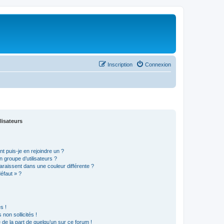
Inscription
Connexion
lisateurs
t puis-je en rejoindre un ?
 groupe d’utilisateurs ?
araissent dans une couleur différente ?
défaut » ?
s !
non sollicités !
e de la part de quelqu’un sur ce forum !