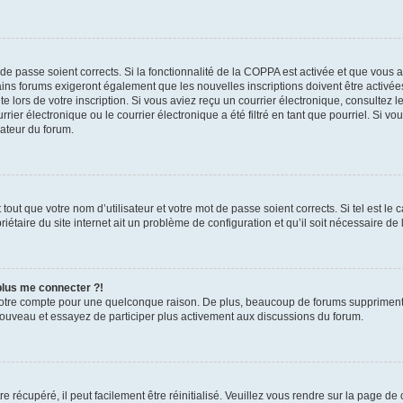
t de passe soient corrects. Si la fonctionnalité de la COPPA est activée et que vous 
ains forums exigeront également que les nouvelles inscriptions doivent être activée
te lors de votre inscription. Si vous aviez reçu un courrier électronique, consultez l
r électronique ou le courrier électronique a été filtré en tant que pourriel. Si vo
rateur du forum.
out que votre nom d’utilisateur et votre mot de passe soient corrects. Si tel est le
iétaire du site internet ait un problème de configuration et qu’il soit nécessaire de l
 plus me connecter ?!
votre compte pour une quelconque raison. De plus, beaucoup de forums suppriment pér
 nouveau et essayez de participer plus activement aux discussions du forum.
 récupéré, il peut facilement être réinitialisé. Veuillez vous rendre sur la page de