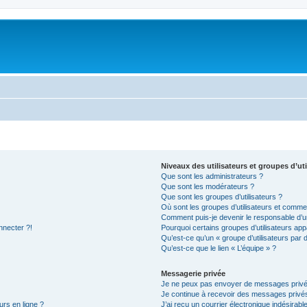
Niveaux des utilisateurs et groupes d’uti
Que sont les administrateurs ?
Que sont les modérateurs ?
Que sont les groupes d’utilisateurs ?
Où sont les groupes d’utilisateurs et commen
Comment puis-je devenir le responsable d’un
nnecter ?!
Pourquoi certains groupes d’utilisateurs app
Qu’est-ce qu’un « groupe d’utilisateurs par 
Qu’est-ce que le lien « L’équipe » ?
Messagerie privée
Je ne peux pas envoyer de messages privé
Je continue à recevoir des messages privés 
urs en ligne ?
J’ai reçu un courrier électronique indésirabl