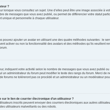
ateur ?
ur lorsque vous consultez un sujet. Une d’elles peut être une image associée à vo
mbre de messages que vous avez publié, ou permet de différencier votre statut parti
 unique et personnelle à chaque utilisateur.
ous pouvez ajouter un avatar en utilisant une des quatre méthodes suivantes : le serv
ent activer ou non la fonctionnalité des avatars et des méthodes qu’ils veuillent ren
forum.
ur, indiquent votre activité selon le nombre de messages que vous avez publié ou id
eul un administrateur du forum peut modifier le texte des rangs du forum. Merci de 
de forums ne toléreront pas ce procédé et un administrateur ou un modérateur pou
ur le lien de courrier électronique d’un utilisateur ?
s utilisateurs inscrits peuvent envoyer des courriers électroniques aux autres utili
es utilisateurs malveillants ou des robots.