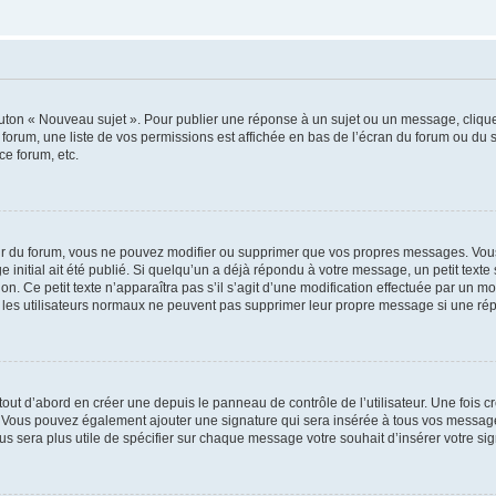
outon « Nouveau sujet ». Pour publier une réponse à un sujet ou un message, cliqu
 forum, une liste de vos permissions est affichée en bas de l’écran du forum ou du
ce forum, etc.
r du forum, vous ne pouvez modifier ou supprimer que vos propres messages. Vou
 initial ait été publié. Si quelqu’un a déjà répondu à votre message, un petit text
ion. Ce petit texte n’apparaîtra pas s’il s’agit d’une modification effectuée par un 
ue les utilisateurs normaux ne peuvent pas supprimer leur propre message si une ré
ut d’abord en créer une depuis le panneau de contrôle de l’utilisateur. Une fois c
ure. Vous pouvez également ajouter une signature qui sera insérée à tous vos mess
 vous sera plus utile de spécifier sur chaque message votre souhait d’insérer votre si