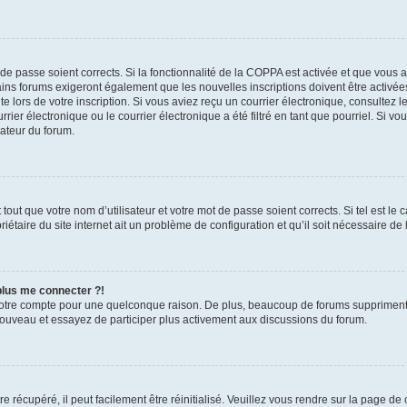
t de passe soient corrects. Si la fonctionnalité de la COPPA est activée et que vous 
ains forums exigeront également que les nouvelles inscriptions doivent être activée
te lors de votre inscription. Si vous aviez reçu un courrier électronique, consultez l
r électronique ou le courrier électronique a été filtré en tant que pourriel. Si vo
rateur du forum.
out que votre nom d’utilisateur et votre mot de passe soient corrects. Si tel est le
iétaire du site internet ait un problème de configuration et qu’il soit nécessaire de l
 plus me connecter ?!
votre compte pour une quelconque raison. De plus, beaucoup de forums suppriment pér
 nouveau et essayez de participer plus activement aux discussions du forum.
 récupéré, il peut facilement être réinitialisé. Veuillez vous rendre sur la page de