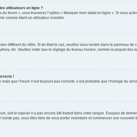
s utilisateurs en ligne ?
s du forum », vous trouverez l’option « Masquer mon statut en ligne ». Si vous activ
é comme étant un utilisateur invisible.
aire différent du vôtre. Si tel était le cas, veuillez vous rendre dans le panneau de co
ey, etc. Veuillez noter que le réglage du fuseau horaire, comme la plupart des autr
orrecte !
 mais que l’heure n’est toujours pas correcte, il est probable que l’horloge du serve
orum, soit le logiciel n’a pas encore été traduit dans votre langue. Essayez de deman
 n’existe pas, vous êtes libre de vous porter volontaire et commencer une nouvelle t