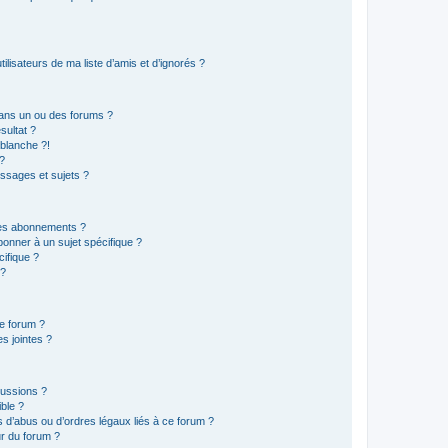
lisateurs de ma liste d’amis et d’ignorés ?
ans un ou des forums ?
sultat ?
blanche ?!
?
ssages et sujets ?
t les abonnements ?
onner à un sujet spécifique ?
ifique ?
 ?
ce forum ?
s jointes ?
cussions ?
ible ?
 d’abus ou d’ordres légaux liés à ce forum ?
r du forum ?