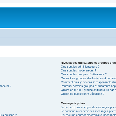
Niveaux des utilisateurs et groupes d’uti
Que sont les administrateurs ?
Que sont les modérateurs ?
Que sont les groupes d’utilisateurs ?
Où sont les groupes d’utilisateurs et commen
Comment puis-je devenir le responsable d’un
nnecter ?!
Pourquoi certains groupes d’utilisateurs app
Qu’est-ce qu’un « groupe d’utilisateurs par 
Qu’est-ce que le lien « L’équipe » ?
Messagerie privée
Je ne peux pas envoyer de messages privé
Je continue à recevoir des messages privés 
urs en ligne ?
J’ai reçu un courrier électronique indésirabl