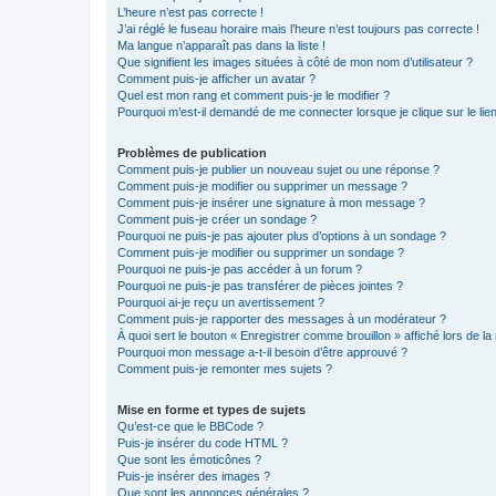
L’heure n’est pas correcte !
J’ai réglé le fuseau horaire mais l’heure n’est toujours pas correcte !
Ma langue n’apparaît pas dans la liste !
Que signifient les images situées à côté de mon nom d’utilisateur ?
Comment puis-je afficher un avatar ?
Quel est mon rang et comment puis-je le modifier ?
Pourquoi m’est-il demandé de me connecter lorsque je clique sur le lien 
Problèmes de publication
Comment puis-je publier un nouveau sujet ou une réponse ?
Comment puis-je modifier ou supprimer un message ?
Comment puis-je insérer une signature à mon message ?
Comment puis-je créer un sondage ?
Pourquoi ne puis-je pas ajouter plus d’options à un sondage ?
Comment puis-je modifier ou supprimer un sondage ?
Pourquoi ne puis-je pas accéder à un forum ?
Pourquoi ne puis-je pas transférer de pièces jointes ?
Pourquoi ai-je reçu un avertissement ?
Comment puis-je rapporter des messages à un modérateur ?
À quoi sert le bouton « Enregistrer comme brouillon » affiché lors de la 
Pourquoi mon message a-t-il besoin d’être approuvé ?
Comment puis-je remonter mes sujets ?
Mise en forme et types de sujets
Qu’est-ce que le BBCode ?
Puis-je insérer du code HTML ?
Que sont les émoticônes ?
Puis-je insérer des images ?
Que sont les annonces générales ?