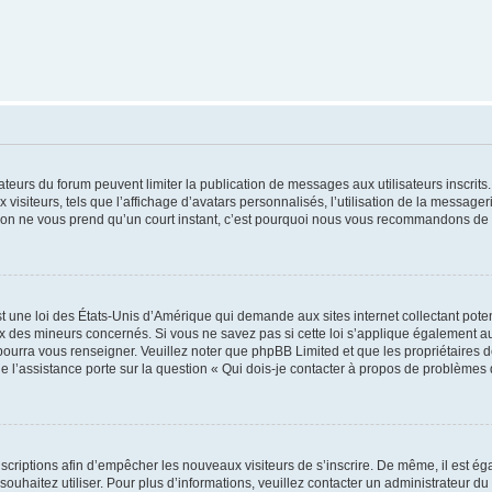
trateurs du forum peuvent limiter la publication de messages aux utilisateurs inscri
visiteurs, tels que l’affichage d’avatars personnalisés, l’utilisation de la messager
ription ne vous prend qu’un court instant, c’est pourquoi nous vous recommandons de l
t une loi des États-Unis d’Amérique qui demande aux sites internet collectant pot
 des mineurs concernés. Si vous ne savez pas si cette loi s’applique également au
 pourra vous renseigner. Veuillez noter que phpBB Limited et que les propriétaires
ue l’assistance porte sur la question « Qui dois-je contacter à propos de problèmes 
inscriptions afin d’empêcher les nouveaux visiteurs de s’inscrire. De même, il est é
s souhaitez utiliser. Pour plus d’informations, veuillez contacter un administrateur du