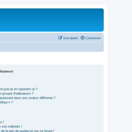
Inscription
Connexion
lisateurs
t puis-je en rejoindre un ?
 groupe d’utilisateurs ?
araissent dans une couleur différente ?
défaut » ?
s !
non sollicités !
e de la part de quelqu’un sur ce forum !