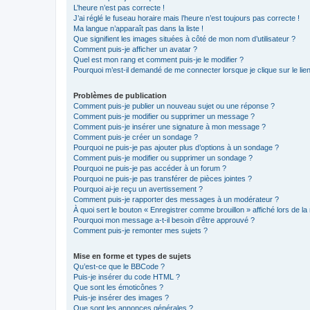
L’heure n’est pas correcte !
J’ai réglé le fuseau horaire mais l’heure n’est toujours pas correcte !
Ma langue n’apparaît pas dans la liste !
Que signifient les images situées à côté de mon nom d’utilisateur ?
Comment puis-je afficher un avatar ?
Quel est mon rang et comment puis-je le modifier ?
Pourquoi m’est-il demandé de me connecter lorsque je clique sur le lien 
Problèmes de publication
Comment puis-je publier un nouveau sujet ou une réponse ?
Comment puis-je modifier ou supprimer un message ?
Comment puis-je insérer une signature à mon message ?
Comment puis-je créer un sondage ?
Pourquoi ne puis-je pas ajouter plus d’options à un sondage ?
Comment puis-je modifier ou supprimer un sondage ?
Pourquoi ne puis-je pas accéder à un forum ?
Pourquoi ne puis-je pas transférer de pièces jointes ?
Pourquoi ai-je reçu un avertissement ?
Comment puis-je rapporter des messages à un modérateur ?
À quoi sert le bouton « Enregistrer comme brouillon » affiché lors de la 
Pourquoi mon message a-t-il besoin d’être approuvé ?
Comment puis-je remonter mes sujets ?
Mise en forme et types de sujets
Qu’est-ce que le BBCode ?
Puis-je insérer du code HTML ?
Que sont les émoticônes ?
Puis-je insérer des images ?
Que sont les annonces générales ?