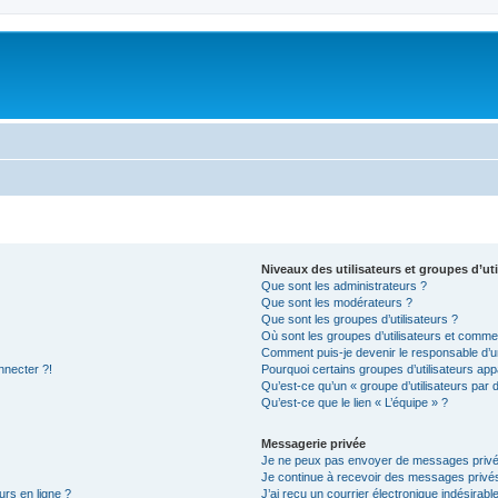
Niveaux des utilisateurs et groupes d’uti
Que sont les administrateurs ?
Que sont les modérateurs ?
Que sont les groupes d’utilisateurs ?
Où sont les groupes d’utilisateurs et commen
Comment puis-je devenir le responsable d’un
nnecter ?!
Pourquoi certains groupes d’utilisateurs app
Qu’est-ce qu’un « groupe d’utilisateurs par 
Qu’est-ce que le lien « L’équipe » ?
Messagerie privée
Je ne peux pas envoyer de messages privé
Je continue à recevoir des messages privés 
urs en ligne ?
J’ai reçu un courrier électronique indésirabl