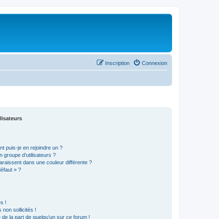
Inscription
Connexion
lisateurs
t puis-je en rejoindre un ?
 groupe d’utilisateurs ?
araissent dans une couleur différente ?
défaut » ?
s !
non sollicités !
e de la part de quelqu’un sur ce forum !