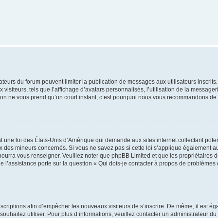
trateurs du forum peuvent limiter la publication de messages aux utilisateurs inscri
visiteurs, tels que l’affichage d’avatars personnalisés, l’utilisation de la messager
ription ne vous prend qu’un court instant, c’est pourquoi nous vous recommandons de l
t une loi des États-Unis d’Amérique qui demande aux sites internet collectant pot
 des mineurs concernés. Si vous ne savez pas si cette loi s’applique également au
 pourra vous renseigner. Veuillez noter que phpBB Limited et que les propriétaires
ue l’assistance porte sur la question « Qui dois-je contacter à propos de problèmes 
inscriptions afin d’empêcher les nouveaux visiteurs de s’inscrire. De même, il est é
s souhaitez utiliser. Pour plus d’informations, veuillez contacter un administrateur du