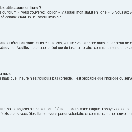
s utilisateurs en ligne ?
s du forum », vous trouverez l’option « Masquer mon statut en ligne ». Si vous activ
é comme étant un utilisateur invisible.
aire différent du vôtre. Si tel était le cas, veuillez vous rendre dans le panneau de co
ey, etc. Veuillez noter que le réglage du fuseau horaire, comme la plupart des autr
orrecte !
 mais que l’heure n’est toujours pas correcte, il est probable que l’horloge du serve
orum, soit le logiciel n’a pas encore été traduit dans votre langue. Essayez de deman
 n’existe pas, vous êtes libre de vous porter volontaire et commencer une nouvelle t