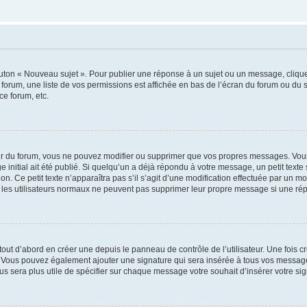
outon « Nouveau sujet ». Pour publier une réponse à un sujet ou un message, cliqu
 forum, une liste de vos permissions est affichée en bas de l’écran du forum ou du
ce forum, etc.
r du forum, vous ne pouvez modifier ou supprimer que vos propres messages. Vou
 initial ait été publié. Si quelqu’un a déjà répondu à votre message, un petit text
ion. Ce petit texte n’apparaîtra pas s’il s’agit d’une modification effectuée par un 
ue les utilisateurs normaux ne peuvent pas supprimer leur propre message si une ré
ut d’abord en créer une depuis le panneau de contrôle de l’utilisateur. Une fois c
ure. Vous pouvez également ajouter une signature qui sera insérée à tous vos mess
 vous sera plus utile de spécifier sur chaque message votre souhait d’insérer votre si