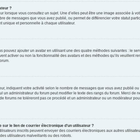
ateur ?
ur lorsque vous consultez un sujet. Une d’elles peut être une image associée à vo
mbre de messages que vous avez publié, ou permet de différencier votre statut parti
 unique et personnelle à chaque utilisateur.
ous pouvez ajouter un avatar en utilisant une des quatre méthodes suivantes : le serv
ent activer ou non la fonctionnalité des avatars et des méthodes qu’ils veuillent ren
forum.
ur, indiquent votre activité selon le nombre de messages que vous avez publié ou id
eul un administrateur du forum peut modifier le texte des rangs du forum. Merci de 
de forums ne toléreront pas ce procédé et un administrateur ou un modérateur pou
ur le lien de courrier électronique d’un utilisateur ?
s utilisateurs inscrits peuvent envoyer des courriers électroniques aux autres utili
es utilisateurs malveillants ou des robots.