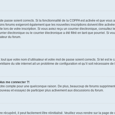
t de passe soient corrects. Si la fonctionnalité de la COPPA est activée et que vous 
ains forums exigeront également que les nouvelles inscriptions doivent être activée
te lors de votre inscription. Si vous aviez reçu un courrier électronique, consultez l
r électronique ou le courrier électronique a été filtré en tant que pourriel. Si vo
rateur du forum.
out que votre nom d’utilisateur et votre mot de passe soient corrects. Si tel est le
iétaire du site internet ait un problème de configuration et qu’il soit nécessaire de l
 plus me connecter ?!
votre compte pour une quelconque raison. De plus, beaucoup de forums suppriment pér
 nouveau et essayez de participer plus activement aux discussions du forum.
 récupéré, il peut facilement être réinitialisé. Veuillez vous rendre sur la page de