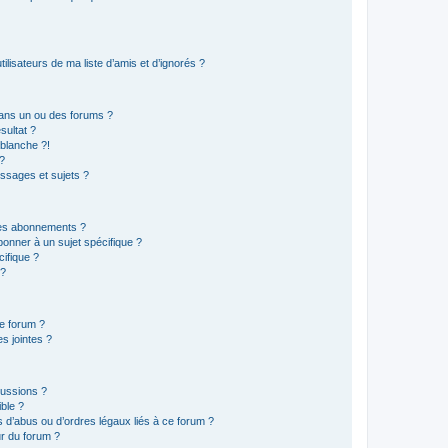
lisateurs de ma liste d’amis et d’ignorés ?
ans un ou des forums ?
sultat ?
blanche ?!
?
ssages et sujets ?
t les abonnements ?
onner à un sujet spécifique ?
ifique ?
 ?
ce forum ?
s jointes ?
cussions ?
ible ?
 d’abus ou d’ordres légaux liés à ce forum ?
r du forum ?