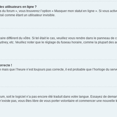
s utilisateurs en ligne ?
s du forum », vous trouverez l’option « Masquer mon statut en ligne ». Si vous activ
é comme étant un utilisateur invisible.
aire différent du vôtre. Si tel était le cas, veuillez vous rendre dans le panneau de co
ey, etc. Veuillez noter que le réglage du fuseau horaire, comme la plupart des autr
orrecte !
 mais que l’heure n’est toujours pas correcte, il est probable que l’horloge du serve
orum, soit le logiciel n’a pas encore été traduit dans votre langue. Essayez de deman
 n’existe pas, vous êtes libre de vous porter volontaire et commencer une nouvelle t