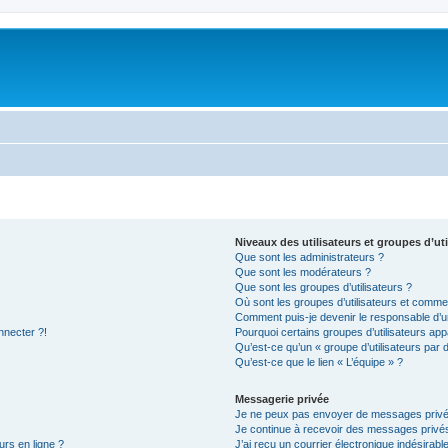
Niveaux des utilisateurs et groupes d’uti
Que sont les administrateurs ?
Que sont les modérateurs ?
Que sont les groupes d’utilisateurs ?
Où sont les groupes d’utilisateurs et commen
Comment puis-je devenir le responsable d’un
nnecter ?!
Pourquoi certains groupes d’utilisateurs app
Qu’est-ce qu’un « groupe d’utilisateurs par 
Qu’est-ce que le lien « L’équipe » ?
Messagerie privée
Je ne peux pas envoyer de messages privé
Je continue à recevoir des messages privés 
urs en ligne ?
J’ai reçu un courrier électronique indésirabl