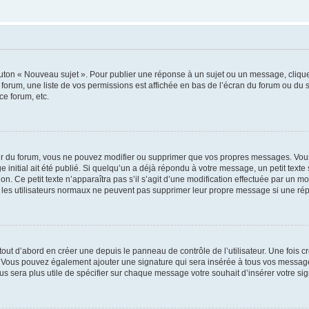
outon « Nouveau sujet ». Pour publier une réponse à un sujet ou un message, cliqu
 forum, une liste de vos permissions est affichée en bas de l’écran du forum ou du
ce forum, etc.
r du forum, vous ne pouvez modifier ou supprimer que vos propres messages. Vou
 initial ait été publié. Si quelqu’un a déjà répondu à votre message, un petit text
ion. Ce petit texte n’apparaîtra pas s’il s’agit d’une modification effectuée par un 
ue les utilisateurs normaux ne peuvent pas supprimer leur propre message si une ré
ut d’abord en créer une depuis le panneau de contrôle de l’utilisateur. Une fois c
ure. Vous pouvez également ajouter une signature qui sera insérée à tous vos mess
 vous sera plus utile de spécifier sur chaque message votre souhait d’insérer votre si