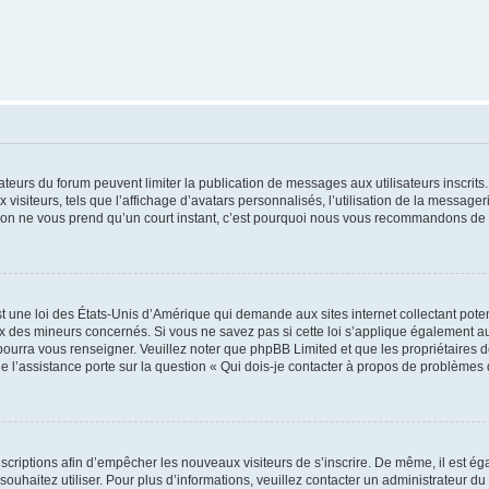
trateurs du forum peuvent limiter la publication de messages aux utilisateurs inscri
visiteurs, tels que l’affichage d’avatars personnalisés, l’utilisation de la messager
ription ne vous prend qu’un court instant, c’est pourquoi nous vous recommandons de l
t une loi des États-Unis d’Amérique qui demande aux sites internet collectant pot
 des mineurs concernés. Si vous ne savez pas si cette loi s’applique également au
 pourra vous renseigner. Veuillez noter que phpBB Limited et que les propriétaires
ue l’assistance porte sur la question « Qui dois-je contacter à propos de problèmes 
inscriptions afin d’empêcher les nouveaux visiteurs de s’inscrire. De même, il est é
s souhaitez utiliser. Pour plus d’informations, veuillez contacter un administrateur du