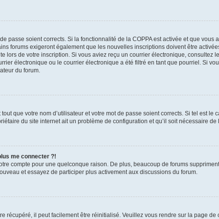
t de passe soient corrects. Si la fonctionnalité de la COPPA est activée et que vous 
ains forums exigeront également que les nouvelles inscriptions doivent être activée
te lors de votre inscription. Si vous aviez reçu un courrier électronique, consultez l
r électronique ou le courrier électronique a été filtré en tant que pourriel. Si vo
rateur du forum.
out que votre nom d’utilisateur et votre mot de passe soient corrects. Si tel est le
iétaire du site internet ait un problème de configuration et qu’il soit nécessaire de l
 plus me connecter ?!
votre compte pour une quelconque raison. De plus, beaucoup de forums suppriment pér
 nouveau et essayez de participer plus activement aux discussions du forum.
 récupéré, il peut facilement être réinitialisé. Veuillez vous rendre sur la page de