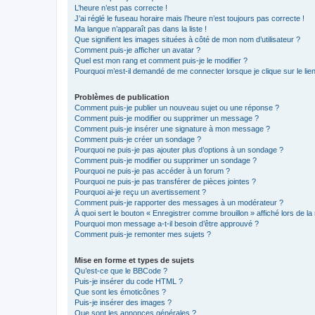
L’heure n’est pas correcte !
J’ai réglé le fuseau horaire mais l’heure n’est toujours pas correcte !
Ma langue n’apparaît pas dans la liste !
Que signifient les images situées à côté de mon nom d’utilisateur ?
Comment puis-je afficher un avatar ?
Quel est mon rang et comment puis-je le modifier ?
Pourquoi m’est-il demandé de me connecter lorsque je clique sur le lien 
Problèmes de publication
Comment puis-je publier un nouveau sujet ou une réponse ?
Comment puis-je modifier ou supprimer un message ?
Comment puis-je insérer une signature à mon message ?
Comment puis-je créer un sondage ?
Pourquoi ne puis-je pas ajouter plus d’options à un sondage ?
Comment puis-je modifier ou supprimer un sondage ?
Pourquoi ne puis-je pas accéder à un forum ?
Pourquoi ne puis-je pas transférer de pièces jointes ?
Pourquoi ai-je reçu un avertissement ?
Comment puis-je rapporter des messages à un modérateur ?
À quoi sert le bouton « Enregistrer comme brouillon » affiché lors de la 
Pourquoi mon message a-t-il besoin d’être approuvé ?
Comment puis-je remonter mes sujets ?
Mise en forme et types de sujets
Qu’est-ce que le BBCode ?
Puis-je insérer du code HTML ?
Que sont les émoticônes ?
Puis-je insérer des images ?
Que sont les annonces générales ?