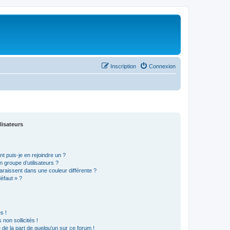
Inscription
Connexion
lisateurs
t puis-je en rejoindre un ?
 groupe d’utilisateurs ?
araissent dans une couleur différente ?
défaut » ?
s !
non sollicités !
e de la part de quelqu’un sur ce forum !