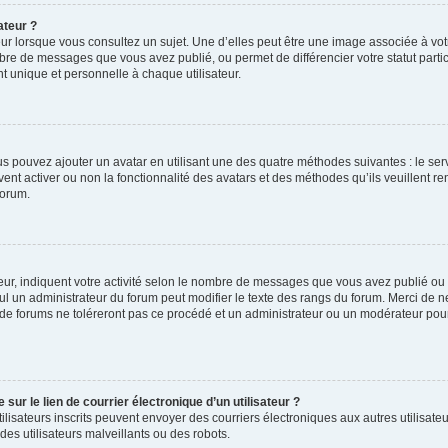
ateur ?
ur lorsque vous consultez un sujet. Une d’elles peut être une image associée à vo
mbre de messages que vous avez publié, ou permet de différencier votre statut parti
 unique et personnelle à chaque utilisateur.
ous pouvez ajouter un avatar en utilisant une des quatre méthodes suivantes : le serv
ent activer ou non la fonctionnalité des avatars et des méthodes qu’ils veuillent ren
forum.
ur, indiquent votre activité selon le nombre de messages que vous avez publié ou id
eul un administrateur du forum peut modifier le texte des rangs du forum. Merci de 
de forums ne toléreront pas ce procédé et un administrateur ou un modérateur pou
ur le lien de courrier électronique d’un utilisateur ?
s utilisateurs inscrits peuvent envoyer des courriers électroniques aux autres utili
es utilisateurs malveillants ou des robots.