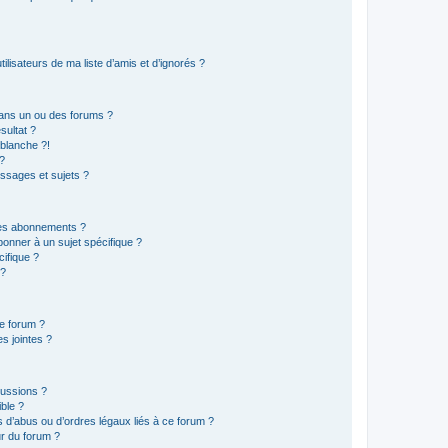
lisateurs de ma liste d’amis et d’ignorés ?
ans un ou des forums ?
sultat ?
blanche ?!
?
ssages et sujets ?
t les abonnements ?
onner à un sujet spécifique ?
ifique ?
 ?
ce forum ?
s jointes ?
cussions ?
ible ?
 d’abus ou d’ordres légaux liés à ce forum ?
r du forum ?