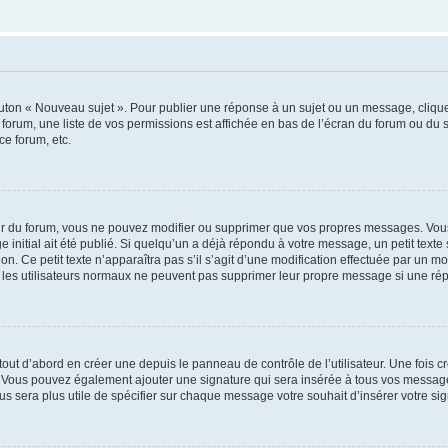
outon « Nouveau sujet ». Pour publier une réponse à un sujet ou un message, cliqu
 forum, une liste de vos permissions est affichée en bas de l’écran du forum ou du
ce forum, etc.
r du forum, vous ne pouvez modifier ou supprimer que vos propres messages. Vou
 initial ait été publié. Si quelqu’un a déjà répondu à votre message, un petit text
ion. Ce petit texte n’apparaîtra pas s’il s’agit d’une modification effectuée par un 
ue les utilisateurs normaux ne peuvent pas supprimer leur propre message si une ré
ut d’abord en créer une depuis le panneau de contrôle de l’utilisateur. Une fois c
ure. Vous pouvez également ajouter une signature qui sera insérée à tous vos mess
 vous sera plus utile de spécifier sur chaque message votre souhait d’insérer votre si