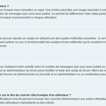
ateur ?
ur lorsque vous consultez un sujet. Une d’elles peut être une image associée à vo
mbre de messages que vous avez publié, ou permet de différencier votre statut parti
 unique et personnelle à chaque utilisateur.
ous pouvez ajouter un avatar en utilisant une des quatre méthodes suivantes : le serv
ent activer ou non la fonctionnalité des avatars et des méthodes qu’ils veuillent ren
forum.
ur, indiquent votre activité selon le nombre de messages que vous avez publié ou id
eul un administrateur du forum peut modifier le texte des rangs du forum. Merci de 
de forums ne toléreront pas ce procédé et un administrateur ou un modérateur pou
ur le lien de courrier électronique d’un utilisateur ?
s utilisateurs inscrits peuvent envoyer des courriers électroniques aux autres utili
es utilisateurs malveillants ou des robots.