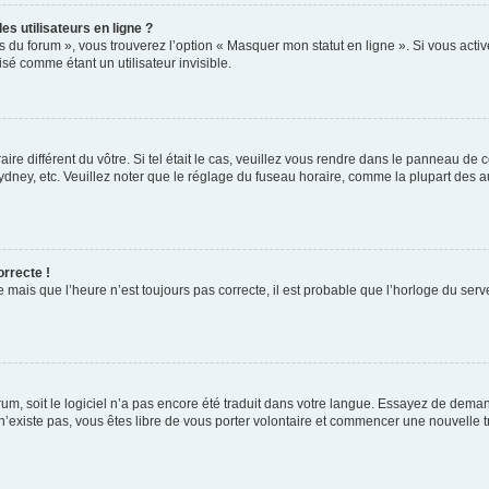
s utilisateurs en ligne ?
s du forum », vous trouverez l’option « Masquer mon statut en ligne ». Si vous activ
é comme étant un utilisateur invisible.
aire différent du vôtre. Si tel était le cas, veuillez vous rendre dans le panneau de co
ey, etc. Veuillez noter que le réglage du fuseau horaire, comme la plupart des autr
orrecte !
 mais que l’heure n’est toujours pas correcte, il est probable que l’horloge du serve
orum, soit le logiciel n’a pas encore été traduit dans votre langue. Essayez de deman
 n’existe pas, vous êtes libre de vous porter volontaire et commencer une nouvelle t