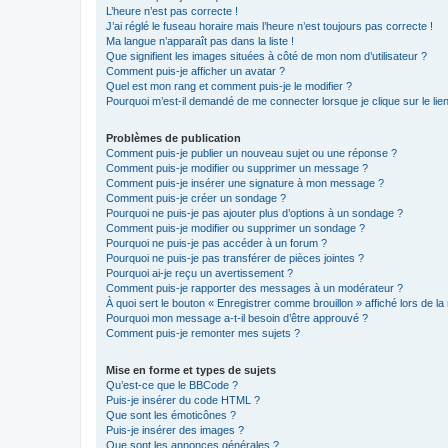
L’heure n’est pas correcte !
J’ai réglé le fuseau horaire mais l’heure n’est toujours pas correcte !
Ma langue n’apparaît pas dans la liste !
Que signifient les images situées à côté de mon nom d’utilisateur ?
Comment puis-je afficher un avatar ?
Quel est mon rang et comment puis-je le modifier ?
Pourquoi m’est-il demandé de me connecter lorsque je clique sur le lien 
Problèmes de publication
Comment puis-je publier un nouveau sujet ou une réponse ?
Comment puis-je modifier ou supprimer un message ?
Comment puis-je insérer une signature à mon message ?
Comment puis-je créer un sondage ?
Pourquoi ne puis-je pas ajouter plus d’options à un sondage ?
Comment puis-je modifier ou supprimer un sondage ?
Pourquoi ne puis-je pas accéder à un forum ?
Pourquoi ne puis-je pas transférer de pièces jointes ?
Pourquoi ai-je reçu un avertissement ?
Comment puis-je rapporter des messages à un modérateur ?
À quoi sert le bouton « Enregistrer comme brouillon » affiché lors de la 
Pourquoi mon message a-t-il besoin d’être approuvé ?
Comment puis-je remonter mes sujets ?
Mise en forme et types de sujets
Qu’est-ce que le BBCode ?
Puis-je insérer du code HTML ?
Que sont les émoticônes ?
Puis-je insérer des images ?
Que sont les annonces générales ?