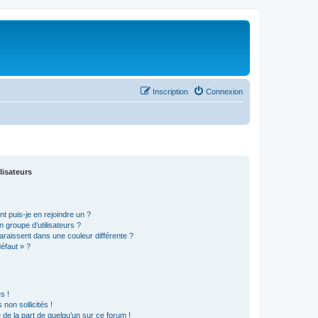
Inscription
Connexion
lisateurs
t puis-je en rejoindre un ?
 groupe d’utilisateurs ?
araissent dans une couleur différente ?
défaut » ?
s !
non sollicités !
e de la part de quelqu’un sur ce forum !