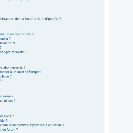
lisateurs de ma liste d’amis et d’ignorés ?
ans un ou des forums ?
sultat ?
blanche ?!
?
ssages et sujets ?
t les abonnements ?
onner à un sujet spécifique ?
ifique ?
 ?
ce forum ?
s jointes ?
cussions ?
ible ?
 d’abus ou d’ordres légaux liés à ce forum ?
r du forum ?