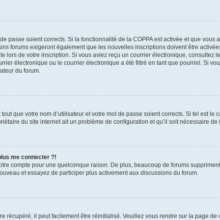
t de passe soient corrects. Si la fonctionnalité de la COPPA est activée et que vous 
ains forums exigeront également que les nouvelles inscriptions doivent être activée
te lors de votre inscription. Si vous aviez reçu un courrier électronique, consultez l
r électronique ou le courrier électronique a été filtré en tant que pourriel. Si vo
rateur du forum.
out que votre nom d’utilisateur et votre mot de passe soient corrects. Si tel est le
iétaire du site internet ait un problème de configuration et qu’il soit nécessaire de l
 plus me connecter ?!
votre compte pour une quelconque raison. De plus, beaucoup de forums suppriment pér
 nouveau et essayez de participer plus activement aux discussions du forum.
 récupéré, il peut facilement être réinitialisé. Veuillez vous rendre sur la page de