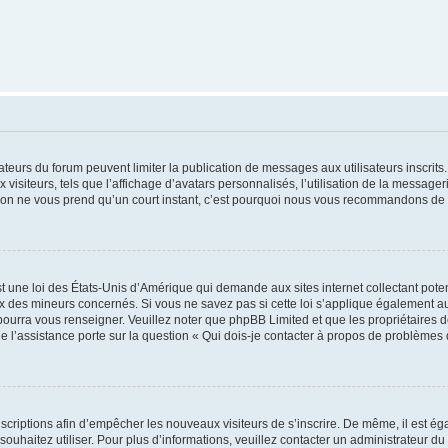
trateurs du forum peuvent limiter la publication de messages aux utilisateurs inscri
visiteurs, tels que l’affichage d’avatars personnalisés, l’utilisation de la messager
ription ne vous prend qu’un court instant, c’est pourquoi nous vous recommandons de l
t une loi des États-Unis d’Amérique qui demande aux sites internet collectant pot
 des mineurs concernés. Si vous ne savez pas si cette loi s’applique également au
 pourra vous renseigner. Veuillez noter que phpBB Limited et que les propriétaires
ue l’assistance porte sur la question « Qui dois-je contacter à propos de problèmes 
inscriptions afin d’empêcher les nouveaux visiteurs de s’inscrire. De même, il est é
s souhaitez utiliser. Pour plus d’informations, veuillez contacter un administrateur du