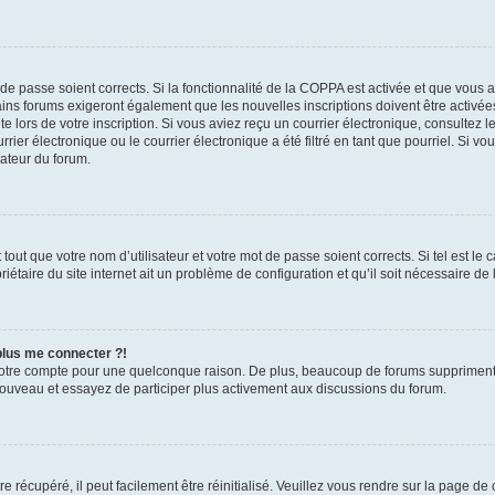
t de passe soient corrects. Si la fonctionnalité de la COPPA est activée et que vous 
ains forums exigeront également que les nouvelles inscriptions doivent être activée
te lors de votre inscription. Si vous aviez reçu un courrier électronique, consultez l
r électronique ou le courrier électronique a été filtré en tant que pourriel. Si vo
rateur du forum.
out que votre nom d’utilisateur et votre mot de passe soient corrects. Si tel est le
iétaire du site internet ait un problème de configuration et qu’il soit nécessaire de l
 plus me connecter ?!
votre compte pour une quelconque raison. De plus, beaucoup de forums suppriment pér
 nouveau et essayez de participer plus activement aux discussions du forum.
 récupéré, il peut facilement être réinitialisé. Veuillez vous rendre sur la page de