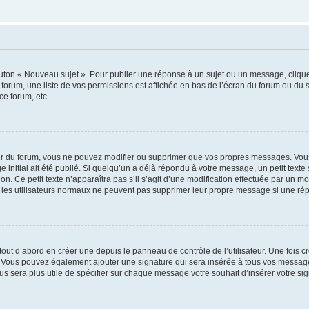
outon « Nouveau sujet ». Pour publier une réponse à un sujet ou un message, cliqu
 forum, une liste de vos permissions est affichée en bas de l’écran du forum ou du
ce forum, etc.
r du forum, vous ne pouvez modifier ou supprimer que vos propres messages. Vou
 initial ait été publié. Si quelqu’un a déjà répondu à votre message, un petit text
ion. Ce petit texte n’apparaîtra pas s’il s’agit d’une modification effectuée par un 
ue les utilisateurs normaux ne peuvent pas supprimer leur propre message si une ré
ut d’abord en créer une depuis le panneau de contrôle de l’utilisateur. Une fois c
ure. Vous pouvez également ajouter une signature qui sera insérée à tous vos mess
 vous sera plus utile de spécifier sur chaque message votre souhait d’insérer votre si