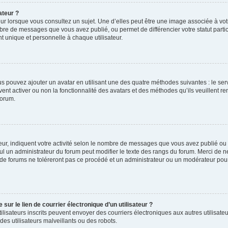
ateur ?
ur lorsque vous consultez un sujet. Une d’elles peut être une image associée à vo
mbre de messages que vous avez publié, ou permet de différencier votre statut parti
 unique et personnelle à chaque utilisateur.
ous pouvez ajouter un avatar en utilisant une des quatre méthodes suivantes : le serv
ent activer ou non la fonctionnalité des avatars et des méthodes qu’ils veuillent ren
forum.
ur, indiquent votre activité selon le nombre de messages que vous avez publié ou id
eul un administrateur du forum peut modifier le texte des rangs du forum. Merci de 
de forums ne toléreront pas ce procédé et un administrateur ou un modérateur pou
ur le lien de courrier électronique d’un utilisateur ?
s utilisateurs inscrits peuvent envoyer des courriers électroniques aux autres utili
es utilisateurs malveillants ou des robots.