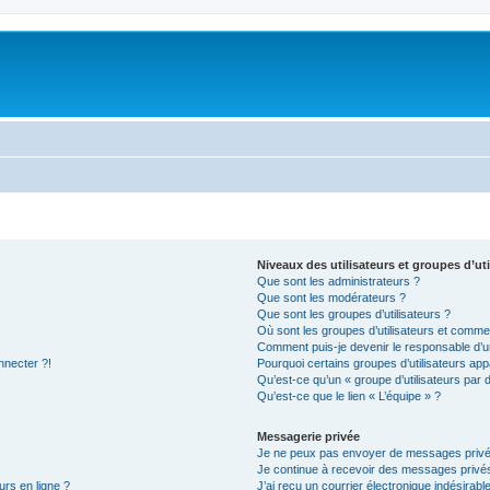
Niveaux des utilisateurs et groupes d’uti
Que sont les administrateurs ?
Que sont les modérateurs ?
Que sont les groupes d’utilisateurs ?
Où sont les groupes d’utilisateurs et commen
Comment puis-je devenir le responsable d’un
nnecter ?!
Pourquoi certains groupes d’utilisateurs app
Qu’est-ce qu’un « groupe d’utilisateurs par 
Qu’est-ce que le lien « L’équipe » ?
Messagerie privée
Je ne peux pas envoyer de messages privé
Je continue à recevoir des messages privés 
urs en ligne ?
J’ai reçu un courrier électronique indésirabl