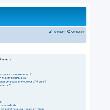
Inscription
Connexion
lisateurs
t puis-je en rejoindre un ?
 groupe d’utilisateurs ?
araissent dans une couleur différente ?
défaut » ?
s !
non sollicités !
e de la part de quelqu’un sur ce forum !