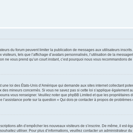
trateurs du forum peuvent limiter la publication de messages aux utilisateurs inscri
visiteurs, tels que l’affichage d’avatars personnalisés, l’utilisation de la messager
ription ne vous prend qu’un court instant, c’est pourquoi nous vous recommandons de l
t une loi des États-Unis d’Amérique qui demande aux sites internet collectant pot
 des mineurs concernés. Si vous ne savez pas si cette loi s’applique également au
 pourra vous renseigner. Veuillez noter que phpBB Limited et que les propriétaires
ue l’assistance porte sur la question « Qui dois-je contacter à propos de problèmes 
inscriptions afin d’empêcher les nouveaux visiteurs de s’inscrire. De même, il est é
s souhaitez utiliser. Pour plus d’informations, veuillez contacter un administrateur du