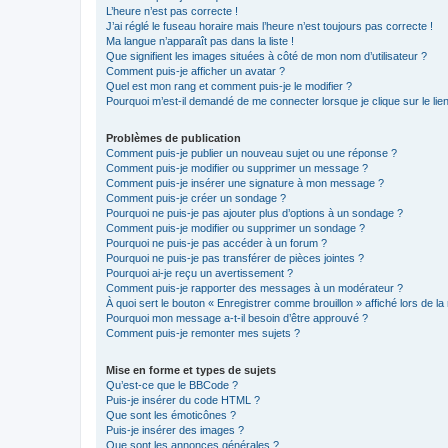
L’heure n’est pas correcte !
J’ai réglé le fuseau horaire mais l’heure n’est toujours pas correcte !
Ma langue n’apparaît pas dans la liste !
Que signifient les images situées à côté de mon nom d’utilisateur ?
Comment puis-je afficher un avatar ?
Quel est mon rang et comment puis-je le modifier ?
Pourquoi m’est-il demandé de me connecter lorsque je clique sur le lien 
Problèmes de publication
Comment puis-je publier un nouveau sujet ou une réponse ?
Comment puis-je modifier ou supprimer un message ?
Comment puis-je insérer une signature à mon message ?
Comment puis-je créer un sondage ?
Pourquoi ne puis-je pas ajouter plus d’options à un sondage ?
Comment puis-je modifier ou supprimer un sondage ?
Pourquoi ne puis-je pas accéder à un forum ?
Pourquoi ne puis-je pas transférer de pièces jointes ?
Pourquoi ai-je reçu un avertissement ?
Comment puis-je rapporter des messages à un modérateur ?
À quoi sert le bouton « Enregistrer comme brouillon » affiché lors de la 
Pourquoi mon message a-t-il besoin d’être approuvé ?
Comment puis-je remonter mes sujets ?
Mise en forme et types de sujets
Qu’est-ce que le BBCode ?
Puis-je insérer du code HTML ?
Que sont les émoticônes ?
Puis-je insérer des images ?
Que sont les annonces générales ?