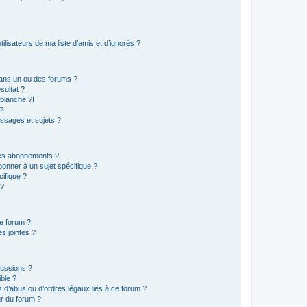
lisateurs de ma liste d’amis et d’ignorés ?
ans un ou des forums ?
sultat ?
blanche ?!
?
ssages et sujets ?
t les abonnements ?
onner à un sujet spécifique ?
ifique ?
 ?
ce forum ?
s jointes ?
cussions ?
ible ?
 d’abus ou d’ordres légaux liés à ce forum ?
r du forum ?