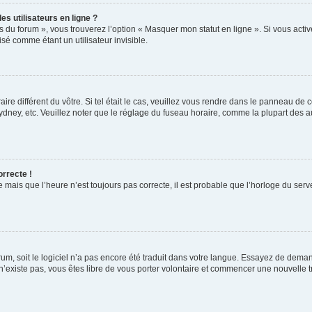
s utilisateurs en ligne ?
s du forum », vous trouverez l’option « Masquer mon statut en ligne ». Si vous activ
é comme étant un utilisateur invisible.
aire différent du vôtre. Si tel était le cas, veuillez vous rendre dans le panneau de co
ey, etc. Veuillez noter que le réglage du fuseau horaire, comme la plupart des autr
orrecte !
 mais que l’heure n’est toujours pas correcte, il est probable que l’horloge du serve
orum, soit le logiciel n’a pas encore été traduit dans votre langue. Essayez de deman
 n’existe pas, vous êtes libre de vous porter volontaire et commencer une nouvelle t