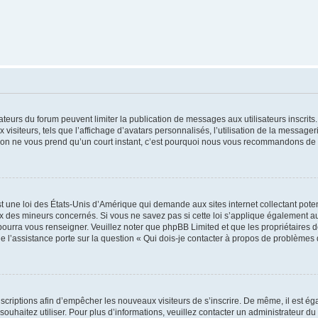
trateurs du forum peuvent limiter la publication de messages aux utilisateurs inscri
visiteurs, tels que l’affichage d’avatars personnalisés, l’utilisation de la messager
ription ne vous prend qu’un court instant, c’est pourquoi nous vous recommandons de l
t une loi des États-Unis d’Amérique qui demande aux sites internet collectant pot
 des mineurs concernés. Si vous ne savez pas si cette loi s’applique également au
 pourra vous renseigner. Veuillez noter que phpBB Limited et que les propriétaires
ue l’assistance porte sur la question « Qui dois-je contacter à propos de problèmes 
inscriptions afin d’empêcher les nouveaux visiteurs de s’inscrire. De même, il est é
s souhaitez utiliser. Pour plus d’informations, veuillez contacter un administrateur du