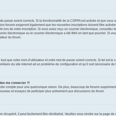
t de passe soient corrects. Si la fonctionnalité de la COPPA est activée et que vous 
ains forums exigeront également que les nouvelles inscriptions doivent être activée
te lors de votre inscription. Si vous aviez reçu un courrier électronique, consultez l
r électronique ou le courrier électronique a été filtré en tant que pourriel. Si vo
rateur du forum.
out que votre nom d’utilisateur et votre mot de passe soient corrects. Si tel est le
iétaire du site internet ait un problème de configuration et qu’il soit nécessaire de l
 plus me connecter ?!
votre compte pour une quelconque raison. De plus, beaucoup de forums suppriment pér
 nouveau et essayez de participer plus activement aux discussions du forum.
 récupéré, il peut facilement être réinitialisé. Veuillez vous rendre sur la page de