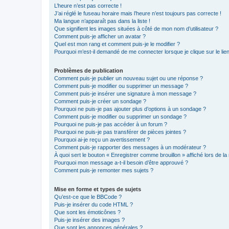
L’heure n’est pas correcte !
J’ai réglé le fuseau horaire mais l’heure n’est toujours pas correcte !
Ma langue n’apparaît pas dans la liste !
Que signifient les images situées à côté de mon nom d’utilisateur ?
Comment puis-je afficher un avatar ?
Quel est mon rang et comment puis-je le modifier ?
Pourquoi m’est-il demandé de me connecter lorsque je clique sur le lien 
Problèmes de publication
Comment puis-je publier un nouveau sujet ou une réponse ?
Comment puis-je modifier ou supprimer un message ?
Comment puis-je insérer une signature à mon message ?
Comment puis-je créer un sondage ?
Pourquoi ne puis-je pas ajouter plus d’options à un sondage ?
Comment puis-je modifier ou supprimer un sondage ?
Pourquoi ne puis-je pas accéder à un forum ?
Pourquoi ne puis-je pas transférer de pièces jointes ?
Pourquoi ai-je reçu un avertissement ?
Comment puis-je rapporter des messages à un modérateur ?
À quoi sert le bouton « Enregistrer comme brouillon » affiché lors de la 
Pourquoi mon message a-t-il besoin d’être approuvé ?
Comment puis-je remonter mes sujets ?
Mise en forme et types de sujets
Qu’est-ce que le BBCode ?
Puis-je insérer du code HTML ?
Que sont les émoticônes ?
Puis-je insérer des images ?
Que sont les annonces générales ?