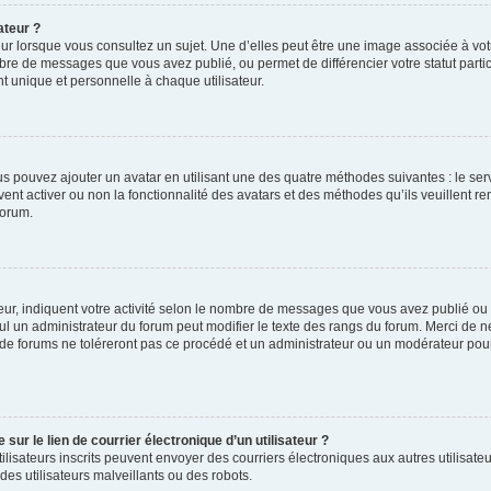
ateur ?
ur lorsque vous consultez un sujet. Une d’elles peut être une image associée à vo
mbre de messages que vous avez publié, ou permet de différencier votre statut parti
 unique et personnelle à chaque utilisateur.
ous pouvez ajouter un avatar en utilisant une des quatre méthodes suivantes : le serv
ent activer ou non la fonctionnalité des avatars et des méthodes qu’ils veuillent ren
forum.
ur, indiquent votre activité selon le nombre de messages que vous avez publié ou id
eul un administrateur du forum peut modifier le texte des rangs du forum. Merci de 
de forums ne toléreront pas ce procédé et un administrateur ou un modérateur pou
ur le lien de courrier électronique d’un utilisateur ?
s utilisateurs inscrits peuvent envoyer des courriers électroniques aux autres utili
es utilisateurs malveillants ou des robots.