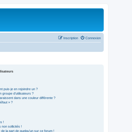
Inscription
Connexion
lisateurs
t puis-je en rejoindre un ?
 groupe d’utilisateurs ?
araissent dans une couleur différente ?
défaut » ?
s !
non sollicités !
e de la part de quelqu’un sur ce forum !