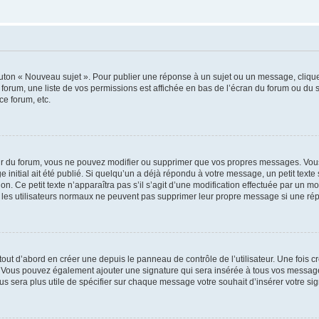
outon « Nouveau sujet ». Pour publier une réponse à un sujet ou un message, cliqu
 forum, une liste de vos permissions est affichée en bas de l’écran du forum ou du
ce forum, etc.
r du forum, vous ne pouvez modifier ou supprimer que vos propres messages. Vou
 initial ait été publié. Si quelqu’un a déjà répondu à votre message, un petit text
ion. Ce petit texte n’apparaîtra pas s’il s’agit d’une modification effectuée par un 
ue les utilisateurs normaux ne peuvent pas supprimer leur propre message si une ré
ut d’abord en créer une depuis le panneau de contrôle de l’utilisateur. Une fois c
ure. Vous pouvez également ajouter une signature qui sera insérée à tous vos mess
 vous sera plus utile de spécifier sur chaque message votre souhait d’insérer votre si