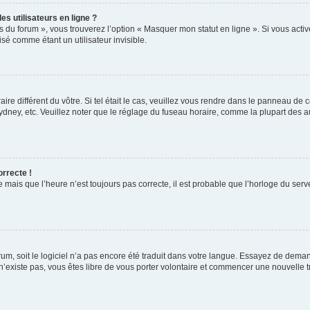
s utilisateurs en ligne ?
s du forum », vous trouverez l’option « Masquer mon statut en ligne ». Si vous activ
é comme étant un utilisateur invisible.
aire différent du vôtre. Si tel était le cas, veuillez vous rendre dans le panneau de co
ey, etc. Veuillez noter que le réglage du fuseau horaire, comme la plupart des autr
orrecte !
 mais que l’heure n’est toujours pas correcte, il est probable que l’horloge du serve
orum, soit le logiciel n’a pas encore été traduit dans votre langue. Essayez de deman
 n’existe pas, vous êtes libre de vous porter volontaire et commencer une nouvelle t