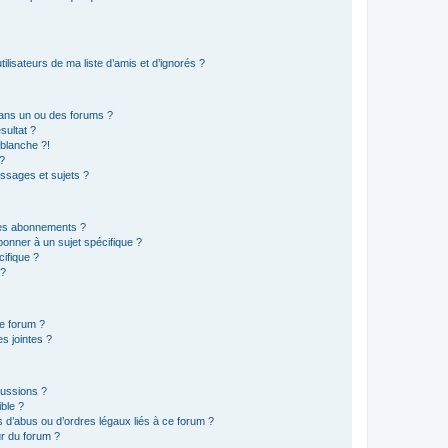
lisateurs de ma liste d’amis et d’ignorés ?
ans un ou des forums ?
sultat ?
blanche ?!
?
ssages et sujets ?
t les abonnements ?
onner à un sujet spécifique ?
ifique ?
 ?
ce forum ?
s jointes ?
cussions ?
ible ?
 d’abus ou d’ordres légaux liés à ce forum ?
r du forum ?