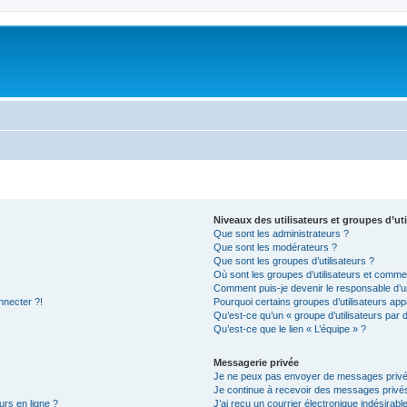
Niveaux des utilisateurs et groupes d’uti
Que sont les administrateurs ?
Que sont les modérateurs ?
Que sont les groupes d’utilisateurs ?
Où sont les groupes d’utilisateurs et commen
Comment puis-je devenir le responsable d’un
nnecter ?!
Pourquoi certains groupes d’utilisateurs app
Qu’est-ce qu’un « groupe d’utilisateurs par 
Qu’est-ce que le lien « L’équipe » ?
Messagerie privée
Je ne peux pas envoyer de messages privé
Je continue à recevoir des messages privés 
urs en ligne ?
J’ai reçu un courrier électronique indésirabl