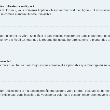
s utilisateurs en ligne ?
s du forum », vous trouverez l’option « Masquer mon statut en ligne ». Si vous activ
é comme étant un utilisateur invisible.
aire différent du vôtre. Si tel était le cas, veuillez vous rendre dans le panneau de co
ey, etc. Veuillez noter que le réglage du fuseau horaire, comme la plupart des autr
orrecte !
 mais que l’heure n’est toujours pas correcte, il est probable que l’horloge du serve
orum, soit le logiciel n’a pas encore été traduit dans votre langue. Essayez de deman
 n’existe pas, vous êtes libre de vous porter volontaire et commencer une nouvelle t