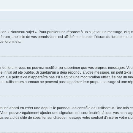
outon « Nouveau sujet ». Pour publier une réponse à un sujet ou un message, cliqu
 forum, une liste de vos permissions est affichée en bas de l’écran du forum ou du
ce forum, etc.
r du forum, vous ne pouvez modifier ou supprimer que vos propres messages. Vou
 initial ait été publié. Si quelqu’un a déjà répondu à votre message, un petit text
ion. Ce petit texte n’apparaîtra pas s’il s’agit d’une modification effectuée par un 
ue les utilisateurs normaux ne peuvent pas supprimer leur propre message si une ré
ut d’abord en créer une depuis le panneau de contrôle de l’utilisateur. Une fois c
ure. Vous pouvez également ajouter une signature qui sera insérée à tous vos mess
 vous sera plus utile de spécifier sur chaque message votre souhait d’insérer votre si