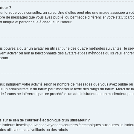
ateur ?
ur lorsque vous consultez un sujet. Une d’elles peut être une image associée à vo
mbre de messages que vous avez publié, ou permet de différencier votre statut parti
 unique et personnelle à chaque utilisateur.
ous pouvez ajouter un avatar en utilisant une des quatre méthodes suivantes : le serv
ent activer ou non la fonctionnalité des avatars et des méthodes qu’ils veuillent ren
forum.
ur, indiquent votre activité selon le nombre de messages que vous avez publié ou id
eul un administrateur du forum peut modifier le texte des rangs du forum. Merci de 
de forums ne toléreront pas ce procédé et un administrateur ou un modérateur pou
ur le lien de courrier électronique d’un utilisateur ?
s utilisateurs inscrits peuvent envoyer des courriers électroniques aux autres utili
es utilisateurs malveillants ou des robots.