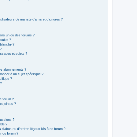
lisateurs de ma liste d’amis et d’ignorés ?
ans un ou des forums ?
sultat ?
blanche ?!
?
ssages et sujets ?
t les abonnements ?
onner à un sujet spécifique ?
ifique ?
 ?
ce forum ?
s jointes ?
cussions ?
ible ?
 d’abus ou d’ordres légaux liés à ce forum ?
r du forum ?