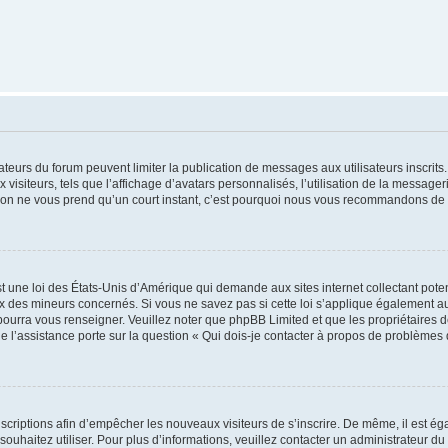
trateurs du forum peuvent limiter la publication de messages aux utilisateurs inscri
visiteurs, tels que l’affichage d’avatars personnalisés, l’utilisation de la messager
ription ne vous prend qu’un court instant, c’est pourquoi nous vous recommandons de l
t une loi des États-Unis d’Amérique qui demande aux sites internet collectant pot
 des mineurs concernés. Si vous ne savez pas si cette loi s’applique également au
 pourra vous renseigner. Veuillez noter que phpBB Limited et que les propriétaires
ue l’assistance porte sur la question « Qui dois-je contacter à propos de problèmes 
inscriptions afin d’empêcher les nouveaux visiteurs de s’inscrire. De même, il est é
s souhaitez utiliser. Pour plus d’informations, veuillez contacter un administrateur du