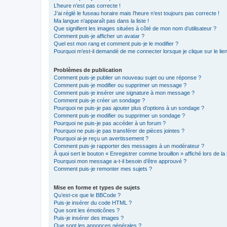
L’heure n’est pas correcte !
J’ai réglé le fuseau horaire mais l’heure n’est toujours pas correcte !
Ma langue n’apparaît pas dans la liste !
Que signifient les images situées à côté de mon nom d’utilisateur ?
Comment puis-je afficher un avatar ?
Quel est mon rang et comment puis-je le modifier ?
Pourquoi m’est-il demandé de me connecter lorsque je clique sur le lien 
Problèmes de publication
Comment puis-je publier un nouveau sujet ou une réponse ?
Comment puis-je modifier ou supprimer un message ?
Comment puis-je insérer une signature à mon message ?
Comment puis-je créer un sondage ?
Pourquoi ne puis-je pas ajouter plus d’options à un sondage ?
Comment puis-je modifier ou supprimer un sondage ?
Pourquoi ne puis-je pas accéder à un forum ?
Pourquoi ne puis-je pas transférer de pièces jointes ?
Pourquoi ai-je reçu un avertissement ?
Comment puis-je rapporter des messages à un modérateur ?
À quoi sert le bouton « Enregistrer comme brouillon » affiché lors de la 
Pourquoi mon message a-t-il besoin d’être approuvé ?
Comment puis-je remonter mes sujets ?
Mise en forme et types de sujets
Qu’est-ce que le BBCode ?
Puis-je insérer du code HTML ?
Que sont les émoticônes ?
Puis-je insérer des images ?
Que sont les annonces générales ?