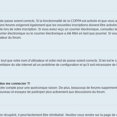
t de passe soient corrects. Si la fonctionnalité de la COPPA est activée et que vous 
ains forums exigeront également que les nouvelles inscriptions doivent être activée
te lors de votre inscription. Si vous aviez reçu un courrier électronique, consultez l
r électronique ou le courrier électronique a été filtré en tant que pourriel. Si vo
rateur du forum.
out que votre nom d’utilisateur et votre mot de passe soient corrects. Si tel est le
iétaire du site internet ait un problème de configuration et qu’il soit nécessaire de l
 plus me connecter ?!
votre compte pour une quelconque raison. De plus, beaucoup de forums suppriment pér
 nouveau et essayez de participer plus activement aux discussions du forum.
 récupéré, il peut facilement être réinitialisé. Veuillez vous rendre sur la page de