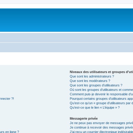
Niveaux des utilisateurs et groupes d’uti
Que sont les administrateurs ?
Que sont les modérateurs ?
Que sont les groupes d’utilisateurs ?
Où sont les groupes d’utilisateurs et commen
Comment puis-je devenir le responsable d’un
nnecter ?!
Pourquoi certains groupes d’utilisateurs app
Qu’est-ce qu’un « groupe d’utilisateurs par 
Qu’est-ce que le lien « L’équipe » ?
Messagerie privée
Je ne peux pas envoyer de messages privé
Je continue à recevoir des messages privés 
urs en ligne ?
J’ai reçu un courrier électronique indésirabl