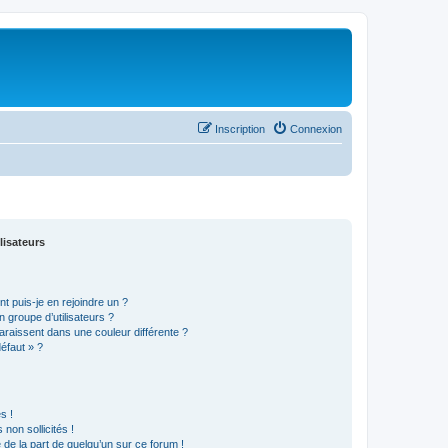
Inscription
Connexion
lisateurs
t puis-je en rejoindre un ?
 groupe d’utilisateurs ?
araissent dans une couleur différente ?
défaut » ?
s !
non sollicités !
e de la part de quelqu’un sur ce forum !