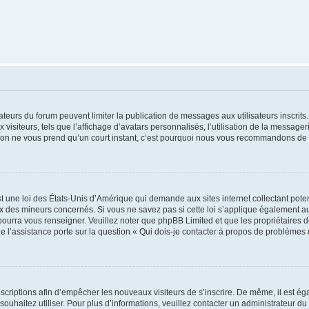
trateurs du forum peuvent limiter la publication de messages aux utilisateurs inscri
visiteurs, tels que l’affichage d’avatars personnalisés, l’utilisation de la messager
ription ne vous prend qu’un court instant, c’est pourquoi nous vous recommandons de l
t une loi des États-Unis d’Amérique qui demande aux sites internet collectant pot
 des mineurs concernés. Si vous ne savez pas si cette loi s’applique également au
 pourra vous renseigner. Veuillez noter que phpBB Limited et que les propriétaires
ue l’assistance porte sur la question « Qui dois-je contacter à propos de problèmes 
inscriptions afin d’empêcher les nouveaux visiteurs de s’inscrire. De même, il est é
s souhaitez utiliser. Pour plus d’informations, veuillez contacter un administrateur du