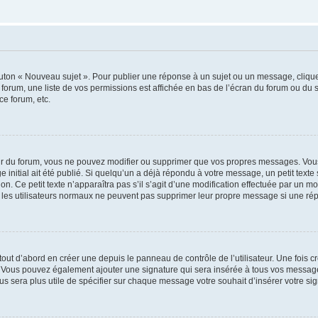
outon « Nouveau sujet ». Pour publier une réponse à un sujet ou un message, cliqu
 forum, une liste de vos permissions est affichée en bas de l’écran du forum ou du
ce forum, etc.
r du forum, vous ne pouvez modifier ou supprimer que vos propres messages. Vou
 initial ait été publié. Si quelqu’un a déjà répondu à votre message, un petit text
ion. Ce petit texte n’apparaîtra pas s’il s’agit d’une modification effectuée par un 
ue les utilisateurs normaux ne peuvent pas supprimer leur propre message si une ré
ut d’abord en créer une depuis le panneau de contrôle de l’utilisateur. Une fois c
ure. Vous pouvez également ajouter une signature qui sera insérée à tous vos mess
 vous sera plus utile de spécifier sur chaque message votre souhait d’insérer votre si