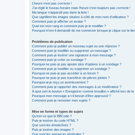
L’heure n’est pas correcte !
J’ai réglé le fuseau horaire mais l’heure n’est toujours pas correcte !
Ma langue n’apparaît pas dans la liste !
Que signifient les images situées à côté de mon nom d’utilisateur ?
Comment puis-je afficher un avatar ?
Quel est mon rang et comment puis-je le modifier ?
Pourquoi m’est-il demandé de me connecter lorsque je clique sur le lien 
Problèmes de publication
Comment puis-je publier un nouveau sujet ou une réponse ?
Comment puis-je modifier ou supprimer un message ?
Comment puis-je insérer une signature à mon message ?
Comment puis-je créer un sondage ?
Pourquoi ne puis-je pas ajouter plus d’options à un sondage ?
Comment puis-je modifier ou supprimer un sondage ?
Pourquoi ne puis-je pas accéder à un forum ?
Pourquoi ne puis-je pas transférer de pièces jointes ?
Pourquoi ai-je reçu un avertissement ?
Comment puis-je rapporter des messages à un modérateur ?
À quoi sert le bouton « Enregistrer comme brouillon » affiché lors de la 
Pourquoi mon message a-t-il besoin d’être approuvé ?
Comment puis-je remonter mes sujets ?
Mise en forme et types de sujets
Qu’est-ce que le BBCode ?
Puis-je insérer du code HTML ?
Que sont les émoticônes ?
Puis-je insérer des images ?
Que sont les annonces générales ?