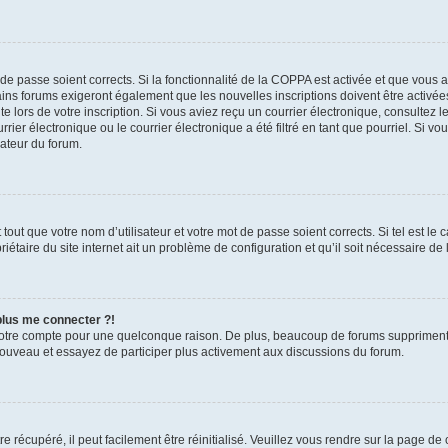
t de passe soient corrects. Si la fonctionnalité de la COPPA est activée et que vous 
ains forums exigeront également que les nouvelles inscriptions doivent être activée
te lors de votre inscription. Si vous aviez reçu un courrier électronique, consultez l
r électronique ou le courrier électronique a été filtré en tant que pourriel. Si vo
rateur du forum.
out que votre nom d’utilisateur et votre mot de passe soient corrects. Si tel est le
iétaire du site internet ait un problème de configuration et qu’il soit nécessaire de l
 plus me connecter ?!
votre compte pour une quelconque raison. De plus, beaucoup de forums suppriment pér
 nouveau et essayez de participer plus activement aux discussions du forum.
 récupéré, il peut facilement être réinitialisé. Veuillez vous rendre sur la page de