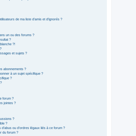
lisateurs de ma liste d’amis et d’ignorés ?
ans un ou des forums ?
sultat ?
blanche ?!
?
ssages et sujets ?
t les abonnements ?
onner à un sujet spécifique ?
ifique ?
 ?
ce forum ?
s jointes ?
cussions ?
ible ?
 d’abus ou d’ordres légaux liés à ce forum ?
r du forum ?