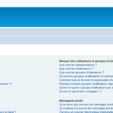
Niveaux des utilisateurs et groupes d’uti
Que sont les administrateurs ?
Que sont les modérateurs ?
Que sont les groupes d’utilisateurs ?
Où sont les groupes d’utilisateurs et commen
Comment puis-je devenir le responsable d’un
nnecter ?!
Pourquoi certains groupes d’utilisateurs app
Qu’est-ce qu’un « groupe d’utilisateurs par 
Qu’est-ce que le lien « L’équipe » ?
Messagerie privée
Je ne peux pas envoyer de messages privé
Je continue à recevoir des messages privés 
urs en ligne ?
J’ai reçu un courrier électronique indésirabl