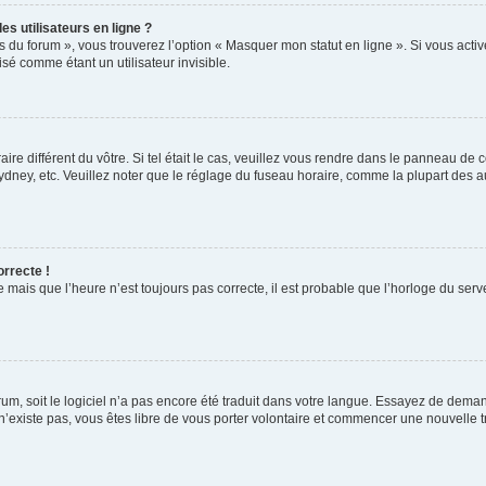
s utilisateurs en ligne ?
s du forum », vous trouverez l’option « Masquer mon statut en ligne ». Si vous activ
é comme étant un utilisateur invisible.
aire différent du vôtre. Si tel était le cas, veuillez vous rendre dans le panneau de co
ey, etc. Veuillez noter que le réglage du fuseau horaire, comme la plupart des autr
orrecte !
 mais que l’heure n’est toujours pas correcte, il est probable que l’horloge du serve
orum, soit le logiciel n’a pas encore été traduit dans votre langue. Essayez de deman
 n’existe pas, vous êtes libre de vous porter volontaire et commencer une nouvelle t