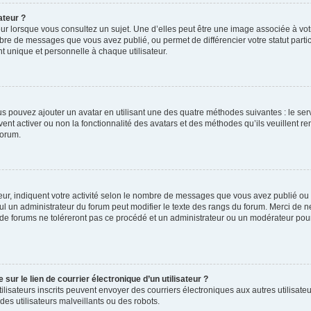
ateur ?
ur lorsque vous consultez un sujet. Une d’elles peut être une image associée à vo
mbre de messages que vous avez publié, ou permet de différencier votre statut parti
 unique et personnelle à chaque utilisateur.
ous pouvez ajouter un avatar en utilisant une des quatre méthodes suivantes : le serv
ent activer ou non la fonctionnalité des avatars et des méthodes qu’ils veuillent ren
forum.
ur, indiquent votre activité selon le nombre de messages que vous avez publié ou id
eul un administrateur du forum peut modifier le texte des rangs du forum. Merci de 
de forums ne toléreront pas ce procédé et un administrateur ou un modérateur pou
ur le lien de courrier électronique d’un utilisateur ?
s utilisateurs inscrits peuvent envoyer des courriers électroniques aux autres utili
es utilisateurs malveillants ou des robots.