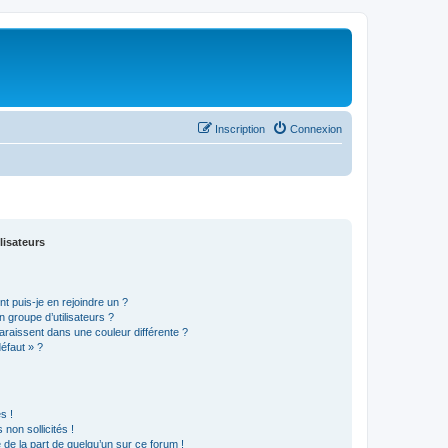
Inscription
Connexion
lisateurs
t puis-je en rejoindre un ?
 groupe d’utilisateurs ?
araissent dans une couleur différente ?
défaut » ?
s !
non sollicités !
e de la part de quelqu’un sur ce forum !