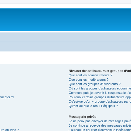
Niveaux des utilisateurs et groupes d’uti
Que sont les administrateurs ?
Que sont les modérateurs ?
Que sont les groupes d’utilisateurs ?
Où sont les groupes d’utilisateurs et commen
Comment puis-je devenir le responsable d’un
nnecter ?!
Pourquoi certains groupes d’utilisateurs app
Qu’est-ce qu’un « groupe d’utilisateurs par 
Qu’est-ce que le lien « L’équipe » ?
Messagerie privée
Je ne peux pas envoyer de messages privé
Je continue à recevoir des messages privés 
urs en ligne ?
J’ai reçu un courrier électronique indésirabl