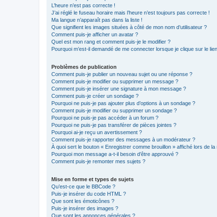
L’heure n’est pas correcte !
J’ai réglé le fuseau horaire mais l’heure n’est toujours pas correcte !
Ma langue n’apparaît pas dans la liste !
Que signifient les images situées à côté de mon nom d’utilisateur ?
Comment puis-je afficher un avatar ?
Quel est mon rang et comment puis-je le modifier ?
Pourquoi m’est-il demandé de me connecter lorsque je clique sur le lien 
Problèmes de publication
Comment puis-je publier un nouveau sujet ou une réponse ?
Comment puis-je modifier ou supprimer un message ?
Comment puis-je insérer une signature à mon message ?
Comment puis-je créer un sondage ?
Pourquoi ne puis-je pas ajouter plus d’options à un sondage ?
Comment puis-je modifier ou supprimer un sondage ?
Pourquoi ne puis-je pas accéder à un forum ?
Pourquoi ne puis-je pas transférer de pièces jointes ?
Pourquoi ai-je reçu un avertissement ?
Comment puis-je rapporter des messages à un modérateur ?
À quoi sert le bouton « Enregistrer comme brouillon » affiché lors de la 
Pourquoi mon message a-t-il besoin d’être approuvé ?
Comment puis-je remonter mes sujets ?
Mise en forme et types de sujets
Qu’est-ce que le BBCode ?
Puis-je insérer du code HTML ?
Que sont les émoticônes ?
Puis-je insérer des images ?
Que sont les annonces générales ?