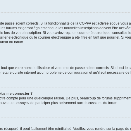
t de passe soient corrects. Si la fonctionnalité de la COPPA est activée et que vous 
ains forums exigeront également que les nouvelles inscriptions doivent être activée
te lors de votre inscription. Si vous aviez reçu un courrier électronique, consultez l
r électronique ou le courrier électronique a été filtré en tant que pourriel. Si vo
rateur du forum.
out que votre nom d’utilisateur et votre mot de passe soient corrects. Si tel est le
iétaire du site internet ait un problème de configuration et qu’il soit nécessaire de l
 plus me connecter ?!
votre compte pour une quelconque raison. De plus, beaucoup de forums suppriment pér
 nouveau et essayez de participer plus activement aux discussions du forum.
 récupéré, il peut facilement être réinitialisé. Veuillez vous rendre sur la page de