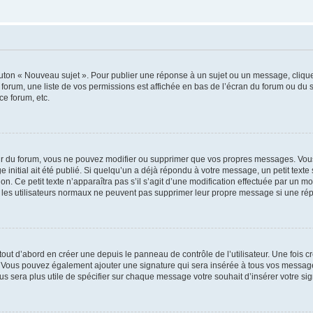
outon « Nouveau sujet ». Pour publier une réponse à un sujet ou un message, cliqu
 forum, une liste de vos permissions est affichée en bas de l’écran du forum ou du
ce forum, etc.
r du forum, vous ne pouvez modifier ou supprimer que vos propres messages. Vou
 initial ait été publié. Si quelqu’un a déjà répondu à votre message, un petit text
ion. Ce petit texte n’apparaîtra pas s’il s’agit d’une modification effectuée par un 
ue les utilisateurs normaux ne peuvent pas supprimer leur propre message si une ré
ut d’abord en créer une depuis le panneau de contrôle de l’utilisateur. Une fois c
ure. Vous pouvez également ajouter une signature qui sera insérée à tous vos mess
 vous sera plus utile de spécifier sur chaque message votre souhait d’insérer votre si