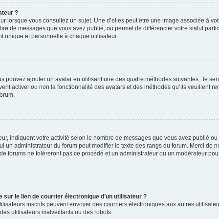
ateur ?
ur lorsque vous consultez un sujet. Une d’elles peut être une image associée à vo
mbre de messages que vous avez publié, ou permet de différencier votre statut parti
 unique et personnelle à chaque utilisateur.
ous pouvez ajouter un avatar en utilisant une des quatre méthodes suivantes : le serv
ent activer ou non la fonctionnalité des avatars et des méthodes qu’ils veuillent ren
forum.
ur, indiquent votre activité selon le nombre de messages que vous avez publié ou id
eul un administrateur du forum peut modifier le texte des rangs du forum. Merci de 
de forums ne toléreront pas ce procédé et un administrateur ou un modérateur pou
ur le lien de courrier électronique d’un utilisateur ?
s utilisateurs inscrits peuvent envoyer des courriers électroniques aux autres utili
es utilisateurs malveillants ou des robots.