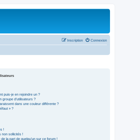
Inscription
Connexion
lisateurs
t puis-je en rejoindre un ?
 groupe d’utilisateurs ?
araissent dans une couleur différente ?
défaut » ?
s !
non sollicités !
e de la part de quelqu’un sur ce forum !