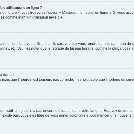
s utilisateurs en ligne ?
s du forum », vous trouverez l’option « Masquer mon statut en ligne ». Si vous activ
é comme étant un utilisateur invisible.
aire différent du vôtre. Si tel était le cas, veuillez vous rendre dans le panneau de co
ey, etc. Veuillez noter que le réglage du fuseau horaire, comme la plupart des autr
orrecte !
 mais que l’heure n’est toujours pas correcte, il est probable que l’horloge du serve
orum, soit le logiciel n’a pas encore été traduit dans votre langue. Essayez de deman
 n’existe pas, vous êtes libre de vous porter volontaire et commencer une nouvelle t