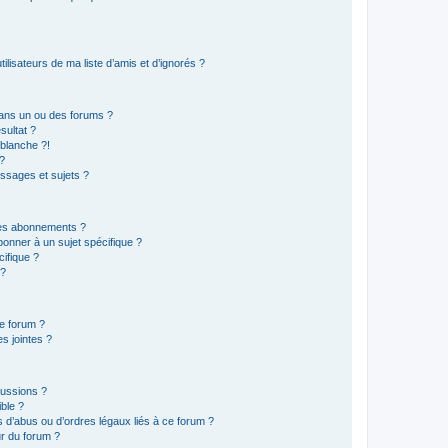
lisateurs de ma liste d’amis et d’ignorés ?
ans un ou des forums ?
sultat ?
blanche ?!
?
ssages et sujets ?
t les abonnements ?
onner à un sujet spécifique ?
ifique ?
 ?
ce forum ?
s jointes ?
cussions ?
ible ?
 d’abus ou d’ordres légaux liés à ce forum ?
r du forum ?