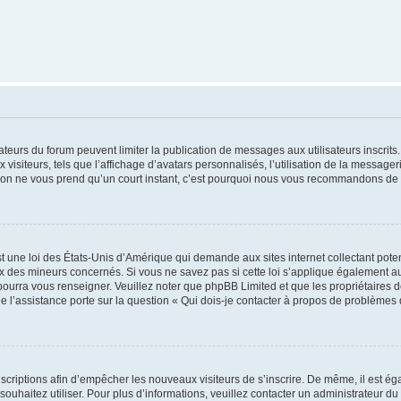
trateurs du forum peuvent limiter la publication de messages aux utilisateurs inscri
visiteurs, tels que l’affichage d’avatars personnalisés, l’utilisation de la messager
ription ne vous prend qu’un court instant, c’est pourquoi nous vous recommandons de l
t une loi des États-Unis d’Amérique qui demande aux sites internet collectant pot
 des mineurs concernés. Si vous ne savez pas si cette loi s’applique également au
 pourra vous renseigner. Veuillez noter que phpBB Limited et que les propriétaires
ue l’assistance porte sur la question « Qui dois-je contacter à propos de problèmes 
inscriptions afin d’empêcher les nouveaux visiteurs de s’inscrire. De même, il est é
s souhaitez utiliser. Pour plus d’informations, veuillez contacter un administrateur du