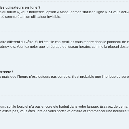
s utilisateurs en ligne ?
s du forum », vous trouverez l’option « Masquer mon statut en ligne ». Si vous activ
é comme étant un utilisateur invisible.
aire différent du vôtre. Si tel était le cas, veuillez vous rendre dans le panneau de co
ey, etc. Veuillez noter que le réglage du fuseau horaire, comme la plupart des autr
orrecte !
 mais que l’heure n’est toujours pas correcte, il est probable que l’horloge du serve
orum, soit le logiciel n’a pas encore été traduit dans votre langue. Essayez de deman
 n’existe pas, vous êtes libre de vous porter volontaire et commencer une nouvelle t