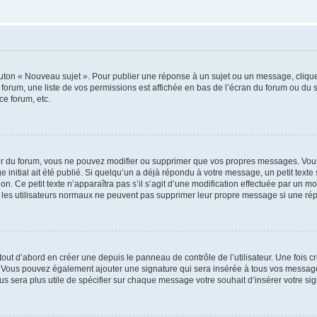
outon « Nouveau sujet ». Pour publier une réponse à un sujet ou un message, cliqu
 forum, une liste de vos permissions est affichée en bas de l’écran du forum ou du
ce forum, etc.
r du forum, vous ne pouvez modifier ou supprimer que vos propres messages. Vou
 initial ait été publié. Si quelqu’un a déjà répondu à votre message, un petit text
ion. Ce petit texte n’apparaîtra pas s’il s’agit d’une modification effectuée par un 
ue les utilisateurs normaux ne peuvent pas supprimer leur propre message si une ré
ut d’abord en créer une depuis le panneau de contrôle de l’utilisateur. Une fois c
ure. Vous pouvez également ajouter une signature qui sera insérée à tous vos mess
 vous sera plus utile de spécifier sur chaque message votre souhait d’insérer votre si