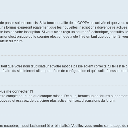
t de passe soient corrects. Si la fonctionnalité de la COPPA est activée et que vous 
ains forums exigeront également que les nouvelles inscriptions doivent être activée
te lors de votre inscription. Si vous aviez reçu un courrier électronique, consultez l
r électronique ou le courrier électronique a été filtré en tant que pourriel. Si vo
rateur du forum.
out que votre nom d’utilisateur et votre mot de passe soient corrects. Si tel est le
iétaire du site internet ait un problème de configuration et qu’il soit nécessaire de l
 plus me connecter ?!
votre compte pour une quelconque raison. De plus, beaucoup de forums suppriment pér
 nouveau et essayez de participer plus activement aux discussions du forum.
 récupéré, il peut facilement être réinitialisé. Veuillez vous rendre sur la page de