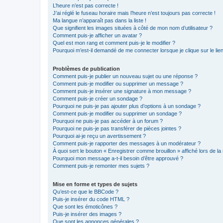
L’heure n’est pas correcte !
J’ai réglé le fuseau horaire mais l’heure n’est toujours pas correcte !
Ma langue n’apparaît pas dans la liste !
Que signifient les images situées à côté de mon nom d’utilisateur ?
Comment puis-je afficher un avatar ?
Quel est mon rang et comment puis-je le modifier ?
Pourquoi m’est-il demandé de me connecter lorsque je clique sur le lien 
Problèmes de publication
Comment puis-je publier un nouveau sujet ou une réponse ?
Comment puis-je modifier ou supprimer un message ?
Comment puis-je insérer une signature à mon message ?
Comment puis-je créer un sondage ?
Pourquoi ne puis-je pas ajouter plus d’options à un sondage ?
Comment puis-je modifier ou supprimer un sondage ?
Pourquoi ne puis-je pas accéder à un forum ?
Pourquoi ne puis-je pas transférer de pièces jointes ?
Pourquoi ai-je reçu un avertissement ?
Comment puis-je rapporter des messages à un modérateur ?
À quoi sert le bouton « Enregistrer comme brouillon » affiché lors de la 
Pourquoi mon message a-t-il besoin d’être approuvé ?
Comment puis-je remonter mes sujets ?
Mise en forme et types de sujets
Qu’est-ce que le BBCode ?
Puis-je insérer du code HTML ?
Que sont les émoticônes ?
Puis-je insérer des images ?
Que sont les annonces générales ?