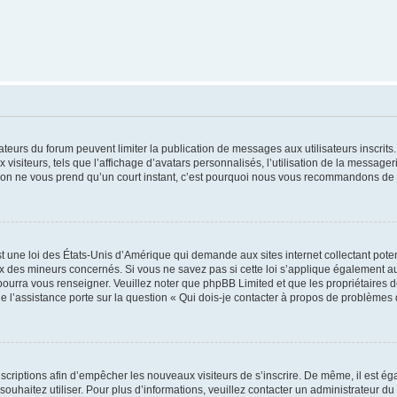
trateurs du forum peuvent limiter la publication de messages aux utilisateurs inscri
visiteurs, tels que l’affichage d’avatars personnalisés, l’utilisation de la messager
ription ne vous prend qu’un court instant, c’est pourquoi nous vous recommandons de l
t une loi des États-Unis d’Amérique qui demande aux sites internet collectant pot
 des mineurs concernés. Si vous ne savez pas si cette loi s’applique également au
 pourra vous renseigner. Veuillez noter que phpBB Limited et que les propriétaires
ue l’assistance porte sur la question « Qui dois-je contacter à propos de problèmes 
inscriptions afin d’empêcher les nouveaux visiteurs de s’inscrire. De même, il est é
s souhaitez utiliser. Pour plus d’informations, veuillez contacter un administrateur du