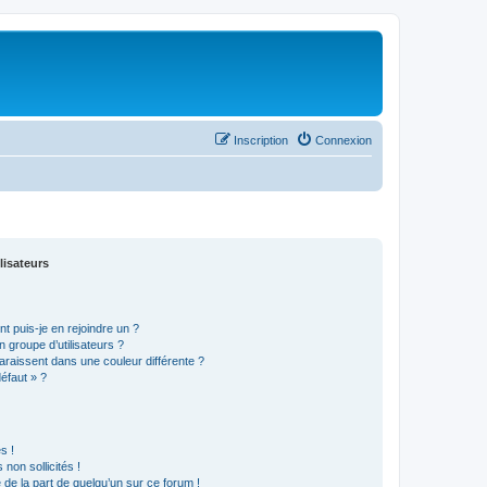
Inscription
Connexion
lisateurs
t puis-je en rejoindre un ?
 groupe d’utilisateurs ?
araissent dans une couleur différente ?
défaut » ?
s !
non sollicités !
e de la part de quelqu’un sur ce forum !