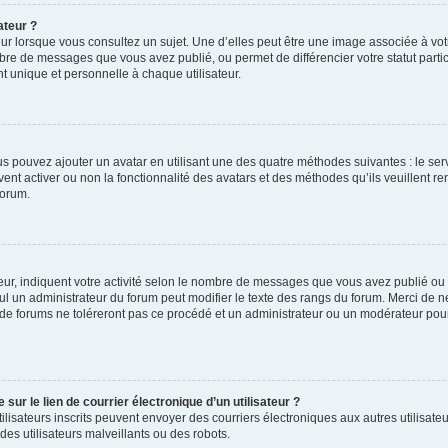
ateur ?
ur lorsque vous consultez un sujet. Une d’elles peut être une image associée à vo
mbre de messages que vous avez publié, ou permet de différencier votre statut parti
 unique et personnelle à chaque utilisateur.
ous pouvez ajouter un avatar en utilisant une des quatre méthodes suivantes : le serv
ent activer ou non la fonctionnalité des avatars et des méthodes qu’ils veuillent ren
forum.
ur, indiquent votre activité selon le nombre de messages que vous avez publié ou id
eul un administrateur du forum peut modifier le texte des rangs du forum. Merci de 
de forums ne toléreront pas ce procédé et un administrateur ou un modérateur pou
ur le lien de courrier électronique d’un utilisateur ?
s utilisateurs inscrits peuvent envoyer des courriers électroniques aux autres utili
es utilisateurs malveillants ou des robots.