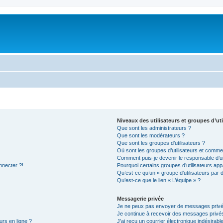
Niveaux des utilisateurs et groupes d’uti
Que sont les administrateurs ?
Que sont les modérateurs ?
Que sont les groupes d’utilisateurs ?
Où sont les groupes d’utilisateurs et commen
Comment puis-je devenir le responsable d’un
nnecter ?!
Pourquoi certains groupes d’utilisateurs app
Qu’est-ce qu’un « groupe d’utilisateurs par 
Qu’est-ce que le lien « L’équipe » ?
Messagerie privée
Je ne peux pas envoyer de messages privé
Je continue à recevoir des messages privés 
urs en ligne ?
J’ai reçu un courrier électronique indésirabl