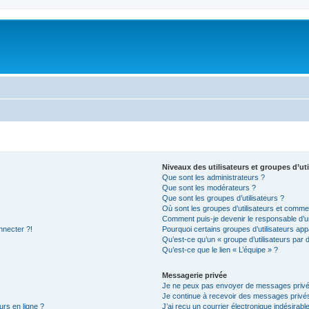
Niveaux des utilisateurs et groupes d’uti
Que sont les administrateurs ?
Que sont les modérateurs ?
Que sont les groupes d’utilisateurs ?
Où sont les groupes d’utilisateurs et commen
Comment puis-je devenir le responsable d’un
nnecter ?!
Pourquoi certains groupes d’utilisateurs app
Qu’est-ce qu’un « groupe d’utilisateurs par 
Qu’est-ce que le lien « L’équipe » ?
Messagerie privée
Je ne peux pas envoyer de messages privé
Je continue à recevoir des messages privés 
urs en ligne ?
J’ai reçu un courrier électronique indésirabl