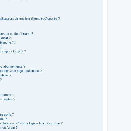
lisateurs de ma liste d’amis et d’ignorés ?
ans un ou des forums ?
sultat ?
blanche ?!
?
ssages et sujets ?
t les abonnements ?
onner à un sujet spécifique ?
ifique ?
 ?
ce forum ?
s jointes ?
cussions ?
ible ?
 d’abus ou d’ordres légaux liés à ce forum ?
r du forum ?