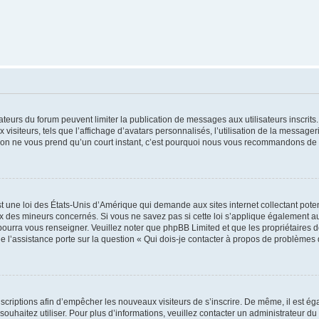
trateurs du forum peuvent limiter la publication de messages aux utilisateurs inscri
visiteurs, tels que l’affichage d’avatars personnalisés, l’utilisation de la messager
ription ne vous prend qu’un court instant, c’est pourquoi nous vous recommandons de l
t une loi des États-Unis d’Amérique qui demande aux sites internet collectant pot
 des mineurs concernés. Si vous ne savez pas si cette loi s’applique également au
 pourra vous renseigner. Veuillez noter que phpBB Limited et que les propriétaires
ue l’assistance porte sur la question « Qui dois-je contacter à propos de problèmes 
inscriptions afin d’empêcher les nouveaux visiteurs de s’inscrire. De même, il est é
s souhaitez utiliser. Pour plus d’informations, veuillez contacter un administrateur du