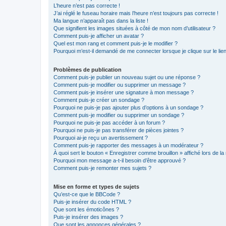
L’heure n’est pas correcte !
J’ai réglé le fuseau horaire mais l’heure n’est toujours pas correcte !
Ma langue n’apparaît pas dans la liste !
Que signifient les images situées à côté de mon nom d’utilisateur ?
Comment puis-je afficher un avatar ?
Quel est mon rang et comment puis-je le modifier ?
Pourquoi m’est-il demandé de me connecter lorsque je clique sur le lien 
Problèmes de publication
Comment puis-je publier un nouveau sujet ou une réponse ?
Comment puis-je modifier ou supprimer un message ?
Comment puis-je insérer une signature à mon message ?
Comment puis-je créer un sondage ?
Pourquoi ne puis-je pas ajouter plus d’options à un sondage ?
Comment puis-je modifier ou supprimer un sondage ?
Pourquoi ne puis-je pas accéder à un forum ?
Pourquoi ne puis-je pas transférer de pièces jointes ?
Pourquoi ai-je reçu un avertissement ?
Comment puis-je rapporter des messages à un modérateur ?
À quoi sert le bouton « Enregistrer comme brouillon » affiché lors de la 
Pourquoi mon message a-t-il besoin d’être approuvé ?
Comment puis-je remonter mes sujets ?
Mise en forme et types de sujets
Qu’est-ce que le BBCode ?
Puis-je insérer du code HTML ?
Que sont les émoticônes ?
Puis-je insérer des images ?
Que sont les annonces générales ?