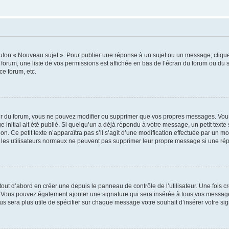
outon « Nouveau sujet ». Pour publier une réponse à un sujet ou un message, cliqu
 forum, une liste de vos permissions est affichée en bas de l’écran du forum ou du
ce forum, etc.
r du forum, vous ne pouvez modifier ou supprimer que vos propres messages. Vou
 initial ait été publié. Si quelqu’un a déjà répondu à votre message, un petit text
ion. Ce petit texte n’apparaîtra pas s’il s’agit d’une modification effectuée par un 
ue les utilisateurs normaux ne peuvent pas supprimer leur propre message si une ré
ut d’abord en créer une depuis le panneau de contrôle de l’utilisateur. Une fois c
ure. Vous pouvez également ajouter une signature qui sera insérée à tous vos mess
 vous sera plus utile de spécifier sur chaque message votre souhait d’insérer votre si