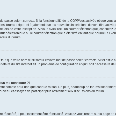
t de passe soient corrects. Si la fonctionnalité de la COPPA est activée et que vous 
ains forums exigeront également que les nouvelles inscriptions doivent être activée
te lors de votre inscription. Si vous aviez reçu un courrier électronique, consultez l
r électronique ou le courrier électronique a été filtré en tant que pourriel. Si vo
rateur du forum.
out que votre nom d’utilisateur et votre mot de passe soient corrects. Si tel est le
iétaire du site internet ait un problème de configuration et qu’il soit nécessaire de l
 plus me connecter ?!
votre compte pour une quelconque raison. De plus, beaucoup de forums suppriment pér
 nouveau et essayez de participer plus activement aux discussions du forum.
 récupéré, il peut facilement être réinitialisé. Veuillez vous rendre sur la page de