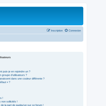
Inscription
Connexion
lisateurs
t puis-je en rejoindre un ?
 groupe d’utilisateurs ?
araissent dans une couleur différente ?
défaut » ?
s !
non sollicités !
e de la part de quelqu’un sur ce forum !