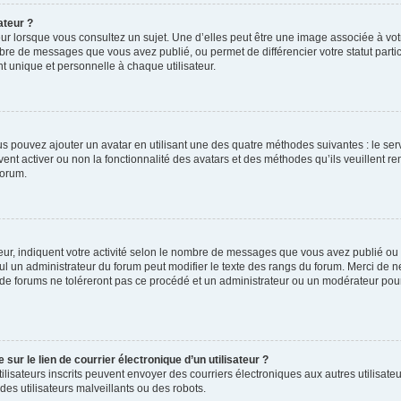
ateur ?
ur lorsque vous consultez un sujet. Une d’elles peut être une image associée à vo
mbre de messages que vous avez publié, ou permet de différencier votre statut parti
 unique et personnelle à chaque utilisateur.
ous pouvez ajouter un avatar en utilisant une des quatre méthodes suivantes : le serv
ent activer ou non la fonctionnalité des avatars et des méthodes qu’ils veuillent ren
forum.
ur, indiquent votre activité selon le nombre de messages que vous avez publié ou id
eul un administrateur du forum peut modifier le texte des rangs du forum. Merci de 
de forums ne toléreront pas ce procédé et un administrateur ou un modérateur pou
ur le lien de courrier électronique d’un utilisateur ?
s utilisateurs inscrits peuvent envoyer des courriers électroniques aux autres utili
es utilisateurs malveillants ou des robots.