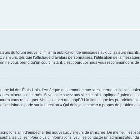
trateurs du forum peuvent limiter la publication de messages aux utilisateurs inscri
visiteurs, tels que l’affichage d’avatars personnalisés, l’utilisation de la messager
ription ne vous prend qu’un court instant, c’est pourquoi nous vous recommandons de l
t une loi des États-Unis d’Amérique qui demande aux sites internet collectant pot
 des mineurs concernés. Si vous ne savez pas si cette loi s’applique également au
 pourra vous renseigner. Veuillez noter que phpBB Limited et que les propriétaires
ue l’assistance porte sur la question « Qui dois-je contacter à propos de problèmes 
inscriptions afin d’empêcher les nouveaux visiteurs de s’inscrire. De même, il est é
s souhaitez utiliser. Pour plus d’informations, veuillez contacter un administrateur du