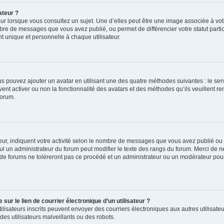
ateur ?
ur lorsque vous consultez un sujet. Une d’elles peut être une image associée à vo
mbre de messages que vous avez publié, ou permet de différencier votre statut parti
 unique et personnelle à chaque utilisateur.
ous pouvez ajouter un avatar en utilisant une des quatre méthodes suivantes : le serv
ent activer ou non la fonctionnalité des avatars et des méthodes qu’ils veuillent ren
forum.
ur, indiquent votre activité selon le nombre de messages que vous avez publié ou id
eul un administrateur du forum peut modifier le texte des rangs du forum. Merci de 
de forums ne toléreront pas ce procédé et un administrateur ou un modérateur pou
ur le lien de courrier électronique d’un utilisateur ?
s utilisateurs inscrits peuvent envoyer des courriers électroniques aux autres utili
es utilisateurs malveillants ou des robots.