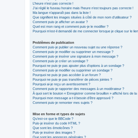
L’heure n’est pas correcte !
J’ai réglé le fuseau horaire mais l’heure n’est toujours pas correcte !
Ma langue n’apparaît pas dans la liste !
Que signifient les images situées à côté de mon nom d’utilisateur ?
Comment puis-je afficher un avatar ?
Quel est mon rang et comment puis-je le modifier ?
Pourquoi m’est-il demandé de me connecter lorsque je clique sur le lien 
Problèmes de publication
Comment puis-je publier un nouveau sujet ou une réponse ?
Comment puis-je modifier ou supprimer un message ?
Comment puis-je insérer une signature à mon message ?
Comment puis-je créer un sondage ?
Pourquoi ne puis-je pas ajouter plus d’options à un sondage ?
Comment puis-je modifier ou supprimer un sondage ?
Pourquoi ne puis-je pas accéder à un forum ?
Pourquoi ne puis-je pas transférer de pièces jointes ?
Pourquoi ai-je reçu un avertissement ?
Comment puis-je rapporter des messages à un modérateur ?
À quoi sert le bouton « Enregistrer comme brouillon » affiché lors de la 
Pourquoi mon message a-t-il besoin d’être approuvé ?
Comment puis-je remonter mes sujets ?
Mise en forme et types de sujets
Qu’est-ce que le BBCode ?
Puis-je insérer du code HTML ?
Que sont les émoticônes ?
Puis-je insérer des images ?
Que sont les annonces générales ?