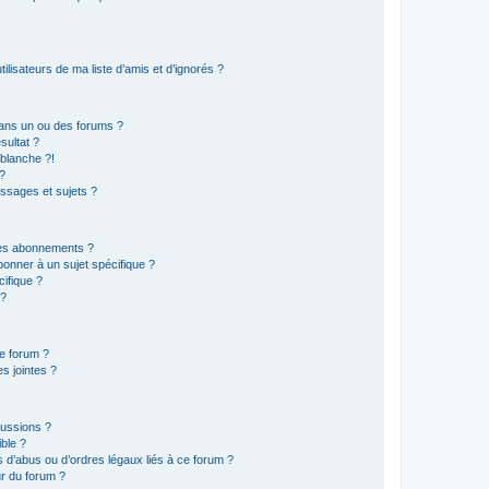
lisateurs de ma liste d’amis et d’ignorés ?
ans un ou des forums ?
sultat ?
blanche ?!
?
ssages et sujets ?
t les abonnements ?
onner à un sujet spécifique ?
ifique ?
 ?
ce forum ?
s jointes ?
cussions ?
ible ?
 d’abus ou d’ordres légaux liés à ce forum ?
r du forum ?