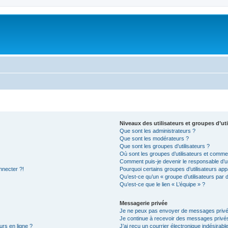
Niveaux des utilisateurs et groupes d’uti
Que sont les administrateurs ?
Que sont les modérateurs ?
Que sont les groupes d’utilisateurs ?
Où sont les groupes d’utilisateurs et commen
Comment puis-je devenir le responsable d’un
nnecter ?!
Pourquoi certains groupes d’utilisateurs app
Qu’est-ce qu’un « groupe d’utilisateurs par 
Qu’est-ce que le lien « L’équipe » ?
Messagerie privée
Je ne peux pas envoyer de messages privé
Je continue à recevoir des messages privés 
urs en ligne ?
J’ai reçu un courrier électronique indésirabl