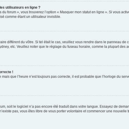
s utilisateurs en ligne ?
s du forum », vous trouverez l’option « Masquer mon statut en ligne ». Si vous activ
é comme étant un utilisateur invisible.
aire différent du vôtre. Si tel était le cas, veuillez vous rendre dans le panneau de co
ey, etc. Veuillez noter que le réglage du fuseau horaire, comme la plupart des autr
orrecte !
 mais que l’heure n’est toujours pas correcte, il est probable que l’horloge du serve
orum, soit le logiciel n’a pas encore été traduit dans votre langue. Essayez de deman
 n’existe pas, vous êtes libre de vous porter volontaire et commencer une nouvelle t