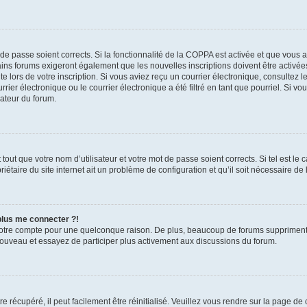
t de passe soient corrects. Si la fonctionnalité de la COPPA est activée et que vous 
ains forums exigeront également que les nouvelles inscriptions doivent être activée
te lors de votre inscription. Si vous aviez reçu un courrier électronique, consultez l
r électronique ou le courrier électronique a été filtré en tant que pourriel. Si vo
rateur du forum.
out que votre nom d’utilisateur et votre mot de passe soient corrects. Si tel est le
iétaire du site internet ait un problème de configuration et qu’il soit nécessaire de l
 plus me connecter ?!
votre compte pour une quelconque raison. De plus, beaucoup de forums suppriment pér
 nouveau et essayez de participer plus activement aux discussions du forum.
 récupéré, il peut facilement être réinitialisé. Veuillez vous rendre sur la page de