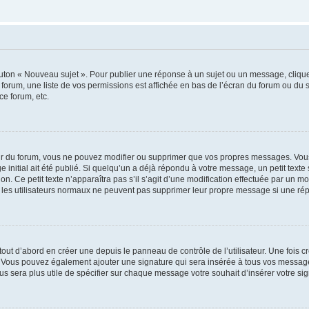
outon « Nouveau sujet ». Pour publier une réponse à un sujet ou un message, cliqu
 forum, une liste de vos permissions est affichée en bas de l’écran du forum ou du
ce forum, etc.
r du forum, vous ne pouvez modifier ou supprimer que vos propres messages. Vou
 initial ait été publié. Si quelqu’un a déjà répondu à votre message, un petit text
ion. Ce petit texte n’apparaîtra pas s’il s’agit d’une modification effectuée par un 
ue les utilisateurs normaux ne peuvent pas supprimer leur propre message si une ré
ut d’abord en créer une depuis le panneau de contrôle de l’utilisateur. Une fois c
ure. Vous pouvez également ajouter une signature qui sera insérée à tous vos mess
 vous sera plus utile de spécifier sur chaque message votre souhait d’insérer votre si