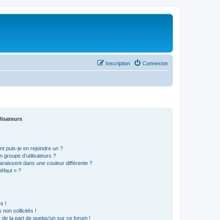
Inscription
Connexion
lisateurs
t puis-je en rejoindre un ?
 groupe d’utilisateurs ?
araissent dans une couleur différente ?
défaut » ?
s !
non sollicités !
e de la part de quelqu’un sur ce forum !