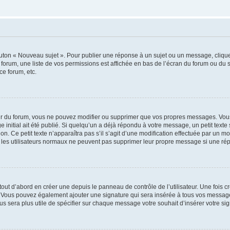
outon « Nouveau sujet ». Pour publier une réponse à un sujet ou un message, cliqu
 forum, une liste de vos permissions est affichée en bas de l’écran du forum ou du
ce forum, etc.
r du forum, vous ne pouvez modifier ou supprimer que vos propres messages. Vou
 initial ait été publié. Si quelqu’un a déjà répondu à votre message, un petit text
ion. Ce petit texte n’apparaîtra pas s’il s’agit d’une modification effectuée par un 
ue les utilisateurs normaux ne peuvent pas supprimer leur propre message si une ré
ut d’abord en créer une depuis le panneau de contrôle de l’utilisateur. Une fois c
ure. Vous pouvez également ajouter une signature qui sera insérée à tous vos mess
 vous sera plus utile de spécifier sur chaque message votre souhait d’insérer votre si