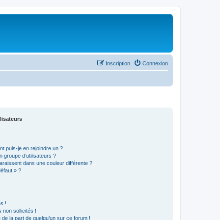
Inscription
Connexion
lisateurs
t puis-je en rejoindre un ?
 groupe d’utilisateurs ?
araissent dans une couleur différente ?
défaut » ?
s !
non sollicités !
e de la part de quelqu’un sur ce forum !