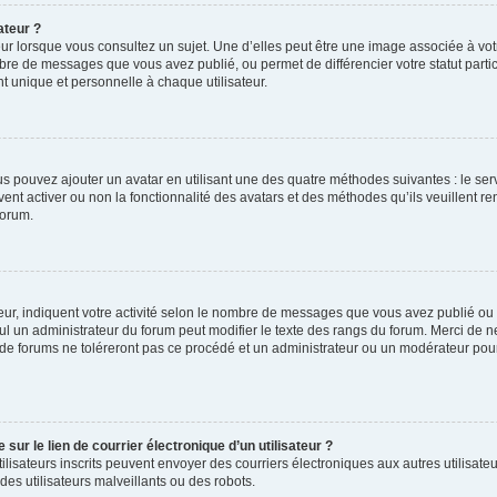
ateur ?
ur lorsque vous consultez un sujet. Une d’elles peut être une image associée à vo
mbre de messages que vous avez publié, ou permet de différencier votre statut parti
 unique et personnelle à chaque utilisateur.
ous pouvez ajouter un avatar en utilisant une des quatre méthodes suivantes : le serv
ent activer ou non la fonctionnalité des avatars et des méthodes qu’ils veuillent ren
forum.
ur, indiquent votre activité selon le nombre de messages que vous avez publié ou id
eul un administrateur du forum peut modifier le texte des rangs du forum. Merci de 
de forums ne toléreront pas ce procédé et un administrateur ou un modérateur pou
ur le lien de courrier électronique d’un utilisateur ?
s utilisateurs inscrits peuvent envoyer des courriers électroniques aux autres utili
es utilisateurs malveillants ou des robots.