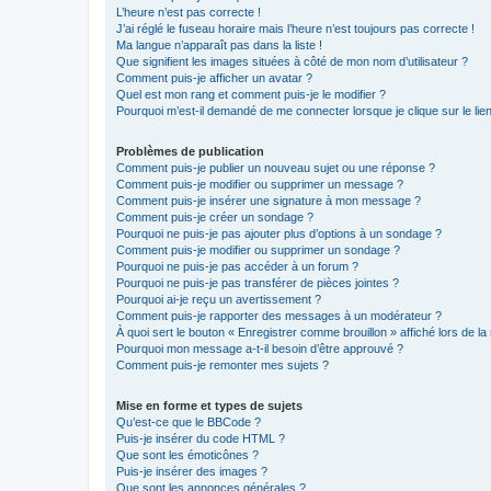
L’heure n’est pas correcte !
J’ai réglé le fuseau horaire mais l’heure n’est toujours pas correcte !
Ma langue n’apparaît pas dans la liste !
Que signifient les images situées à côté de mon nom d’utilisateur ?
Comment puis-je afficher un avatar ?
Quel est mon rang et comment puis-je le modifier ?
Pourquoi m’est-il demandé de me connecter lorsque je clique sur le lien 
Problèmes de publication
Comment puis-je publier un nouveau sujet ou une réponse ?
Comment puis-je modifier ou supprimer un message ?
Comment puis-je insérer une signature à mon message ?
Comment puis-je créer un sondage ?
Pourquoi ne puis-je pas ajouter plus d’options à un sondage ?
Comment puis-je modifier ou supprimer un sondage ?
Pourquoi ne puis-je pas accéder à un forum ?
Pourquoi ne puis-je pas transférer de pièces jointes ?
Pourquoi ai-je reçu un avertissement ?
Comment puis-je rapporter des messages à un modérateur ?
À quoi sert le bouton « Enregistrer comme brouillon » affiché lors de la 
Pourquoi mon message a-t-il besoin d’être approuvé ?
Comment puis-je remonter mes sujets ?
Mise en forme et types de sujets
Qu’est-ce que le BBCode ?
Puis-je insérer du code HTML ?
Que sont les émoticônes ?
Puis-je insérer des images ?
Que sont les annonces générales ?