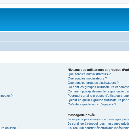
Niveaux des utilisateurs et groupes d’uti
Que sont les administrateurs ?
Que sont les modérateurs ?
Que sont les groupes d’utilisateurs ?
Où sont les groupes d’utilisateurs et commen
Comment puis-je devenir le responsable d’un
nnecter ?!
Pourquoi certains groupes d’utilisateurs app
Qu’est-ce qu’un « groupe d’utilisateurs par 
Qu’est-ce que le lien « L’équipe » ?
Messagerie privée
Je ne peux pas envoyer de messages privé
Je continue à recevoir des messages privés 
urs en ligne ?
J’ai reçu un courrier électronique indésirabl