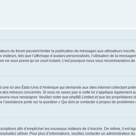
trateurs du forum peuvent limiter la publication de messages aux utilisateurs inscri
visiteurs, tels que l’affichage d’avatars personnalisés, l’utilisation de la messager
ription ne vous prend qu’un court instant, c’est pourquoi nous vous recommandons de l
t une loi des États-Unis d’Amérique qui demande aux sites internet collectant pot
 des mineurs concernés. Si vous ne savez pas si cette loi s’applique également au
 pourra vous renseigner. Veuillez noter que phpBB Limited et que les propriétaires
ue l’assistance porte sur la question « Qui dois-je contacter à propos de problèmes 
inscriptions afin d’empêcher les nouveaux visiteurs de s’inscrire. De même, il est é
s souhaitez utiliser. Pour plus d’informations, veuillez contacter un administrateur du