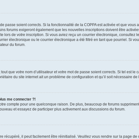
t de passe soient corrects. Si la fonctionnalité de la COPPA est activée et que vous 
ains forums exigeront également que les nouvelles inscriptions doivent être activée
te lors de votre inscription. Si vous aviez reçu un courrier électronique, consultez l
r électronique ou le courrier électronique a été filtré en tant que pourriel. Si vo
rateur du forum.
out que votre nom d’utilisateur et votre mot de passe soient corrects. Si tel est le
iétaire du site internet ait un problème de configuration et qu’il soit nécessaire de l
 plus me connecter ?!
votre compte pour une quelconque raison. De plus, beaucoup de forums suppriment pér
 nouveau et essayez de participer plus activement aux discussions du forum.
 récupéré, il peut facilement être réinitialisé. Veuillez vous rendre sur la page de