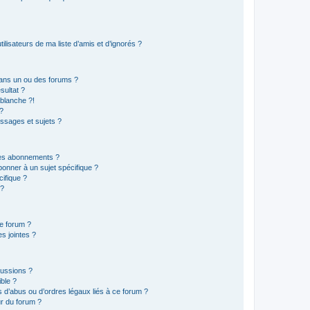
lisateurs de ma liste d’amis et d’ignorés ?
ans un ou des forums ?
sultat ?
blanche ?!
?
ssages et sujets ?
t les abonnements ?
onner à un sujet spécifique ?
ifique ?
 ?
ce forum ?
s jointes ?
cussions ?
ible ?
 d’abus ou d’ordres légaux liés à ce forum ?
r du forum ?