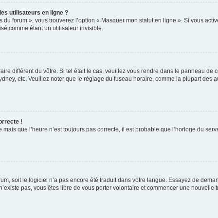
s utilisateurs en ligne ?
s du forum », vous trouverez l’option « Masquer mon statut en ligne ». Si vous activ
é comme étant un utilisateur invisible.
aire différent du vôtre. Si tel était le cas, veuillez vous rendre dans le panneau de co
ey, etc. Veuillez noter que le réglage du fuseau horaire, comme la plupart des autr
orrecte !
 mais que l’heure n’est toujours pas correcte, il est probable que l’horloge du serve
orum, soit le logiciel n’a pas encore été traduit dans votre langue. Essayez de deman
 n’existe pas, vous êtes libre de vous porter volontaire et commencer une nouvelle t