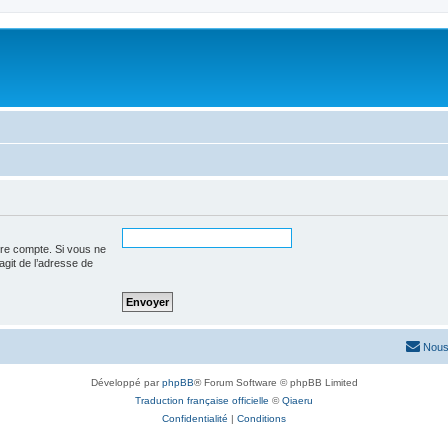
tre compte. Si vous ne
’agit de l’adresse de
Nous
Développé par
phpBB
® Forum Software © phpBB Limited
Traduction française officielle
©
Qiaeru
Confidentialité
|
Conditions