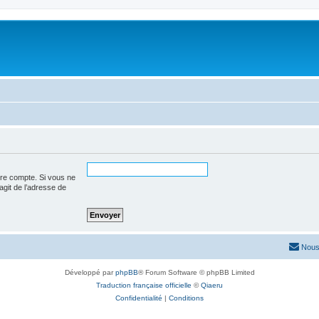
tre compte. Si vous ne
’agit de l’adresse de
Nous
Développé par
phpBB
® Forum Software © phpBB Limited
Traduction française officielle
©
Qiaeru
Confidentialité
|
Conditions