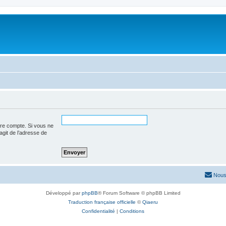
tre compte. Si vous ne
’agit de l’adresse de
Nous
Développé par
phpBB
® Forum Software © phpBB Limited
Traduction française officielle
©
Qiaeru
Confidentialité
|
Conditions