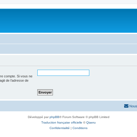
tre compte. Si vous ne
’agit de l’adresse de
Nous
Développé par
phpBB
® Forum Software © phpBB Limited
Traduction française officielle
©
Qiaeru
Confidentialité
|
Conditions