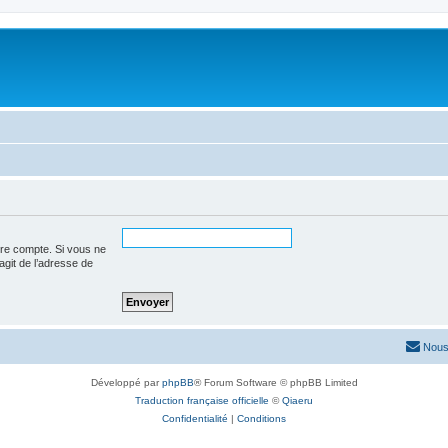
tre compte. Si vous ne
’agit de l’adresse de
Nous
Développé par
phpBB
® Forum Software © phpBB Limited
Traduction française officielle
©
Qiaeru
Confidentialité
|
Conditions