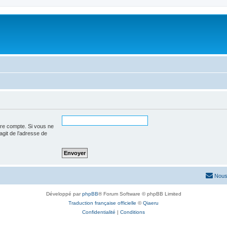
tre compte. Si vous ne
’agit de l’adresse de
Nous
Développé par
phpBB
® Forum Software © phpBB Limited
Traduction française officielle
©
Qiaeru
Confidentialité
|
Conditions