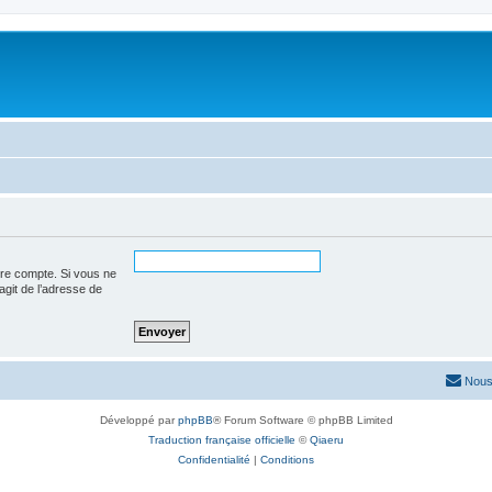
tre compte. Si vous ne
’agit de l’adresse de
Nous
Développé par
phpBB
® Forum Software © phpBB Limited
Traduction française officielle
©
Qiaeru
Confidentialité
|
Conditions