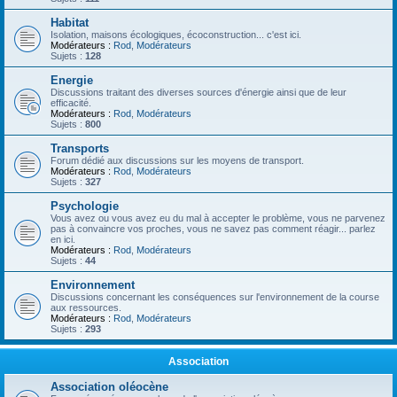
Habitat
Isolation, maisons écologiques, écoconstruction... c'est ici.
Modérateurs :
Rod
,
Modérateurs
Sujets :
128
Energie
Discussions traitant des diverses sources d'énergie ainsi que de leur
efficacité.
Modérateurs :
Rod
,
Modérateurs
Sujets :
800
Transports
Forum dédié aux discussions sur les moyens de transport.
Modérateurs :
Rod
,
Modérateurs
Sujets :
327
Psychologie
Vous avez ou vous avez eu du mal à accepter le problème, vous ne parvenez
pas à convaincre vos proches, vous ne savez pas comment réagir... parlez
en ici.
Modérateurs :
Rod
,
Modérateurs
Sujets :
44
Environnement
Discussions concernant les conséquences sur l'environnement de la course
aux ressources.
Modérateurs :
Rod
,
Modérateurs
Sujets :
293
Association
Association oléocène