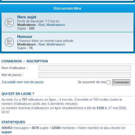
Discussion libre
Hors sujet
Envie de bavarder ? C'est ici.
Modérateurs :
Rod
,
Modérateurs
Sujets :
160
Humour
L'humour dans un monde sans pétrole.
Modérateurs :
Rod
,
Modérateurs
Sujets :
74
CONNEXION
•
INSCRIPTION
Nom d’utilisateur :
Mot de passe :
J’ai oublié mon mot de passe
Se souvenir de moi
QUI EST EN LIGNE ?
Au total, il y a
707
utilisateurs en ligne :: 4 inscrits, 0 invisible et 703 invités (selon le
nombre d’utilisateurs actifs des 5 dernières minutes)
Le nombre maximal d’utilisateurs en ligne simultanément a été de
5158
le 17 mai 2026,
02:57
STATISTIQUES
406453
messages •
4678
sujets •
32586
membres • Notre membre le plus récent est
supert