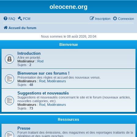
oleocene.org
FAQ
PCM
Inscription
Connexion
Accueil du forum
Nous sommes le 08 août 2026, 20:04
Bienvenue
Introduction
A lire en priorité.
Modérateur :
Rod
Sujets :
2
Bienvenue sur ces forums !
Présentation des règles et accueil des nouveaux venus.
Modérateurs :
Rod
,
Modérateurs
Sujets :
48
Suggestions et nouveautés
Suggestions et nouveautés concernant le site et le forum (nouveaux articles,
nouvelles catégories, etc).
Modérateurs :
Rod
,
Modérateurs
Sujets :
73
Ressources
Presse
Forum traitant des émissions, des magazines et des reportages traitants de la
déplétion et des sujets proches.