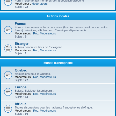
Forum réservé aux membres de l'association oléocène
Modérateur :
Modérateurs
Sujets :
22
Actions locales
France
Forum réservé aux actions concrètes (les discussions sont pour un autre
forum) : réunions, affiches, etc. Classé par départements.
Modérateurs :
Rod
,
Modérateurs
Sujets :
6
Etranger
Actions concrètes hors de l'hexagone
Modérateurs :
Rod
,
Modérateurs
Sujets :
1
Monde francophone
Quebec
discussions pour le Quebec.
Modérateurs :
Rod
,
Modérateurs
Sujets :
27
Europe
Suisse, Belgique, luxembourg...
Modérateurs :
Rod
,
Modérateurs
Sujets :
13
Afrique
Toutes discussions pour les habitants francophones d'Afrique.
Modérateurs :
Rod
,
Modérateurs
Sujets :
56