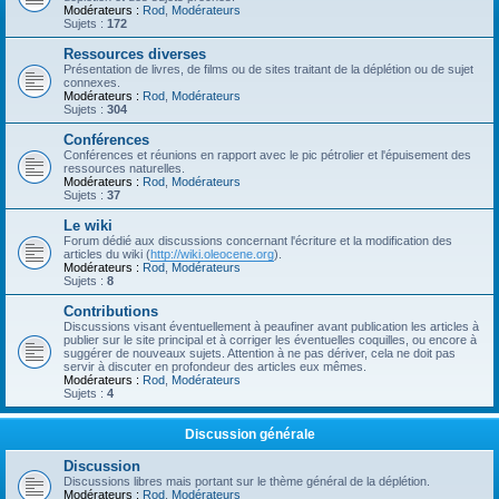
Modérateurs :
Rod
,
Modérateurs
Sujets :
172
Ressources diverses
Présentation de livres, de films ou de sites traitant de la déplétion ou de sujet
connexes.
Modérateurs :
Rod
,
Modérateurs
Sujets :
304
Conférences
Conférences et réunions en rapport avec le pic pétrolier et l'épuisement des
ressources naturelles.
Modérateurs :
Rod
,
Modérateurs
Sujets :
37
Le wiki
Forum dédié aux discussions concernant l'écriture et la modification des
articles du wiki (
http://wiki.oleocene.org
).
Modérateurs :
Rod
,
Modérateurs
Sujets :
8
Contributions
Discussions visant éventuellement à peaufiner avant publication les articles à
publier sur le site principal et à corriger les éventuelles coquilles, ou encore à
suggérer de nouveaux sujets. Attention à ne pas dériver, cela ne doit pas
servir à discuter en profondeur des articles eux mêmes.
Modérateurs :
Rod
,
Modérateurs
Sujets :
4
Discussion générale
Discussion
Discussions libres mais portant sur le thème général de la déplétion.
Modérateurs :
Rod
,
Modérateurs