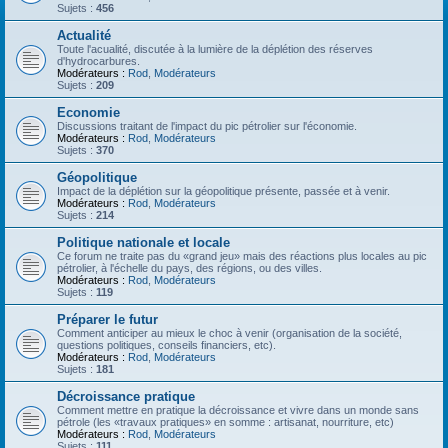
Sujets :
456
Actualité
Toute l'acualité, discutée à la lumière de la déplétion des réserves
d'hydrocarbures.
Modérateurs :
Rod
,
Modérateurs
Sujets :
209
Economie
Discussions traitant de l'impact du pic pétrolier sur l'économie.
Modérateurs :
Rod
,
Modérateurs
Sujets :
370
Géopolitique
Impact de la déplétion sur la géopolitique présente, passée et à venir.
Modérateurs :
Rod
,
Modérateurs
Sujets :
214
Politique nationale et locale
Ce forum ne traite pas du «grand jeu» mais des réactions plus locales au pic
pétrolier, à l'échelle du pays, des régions, ou des villes.
Modérateurs :
Rod
,
Modérateurs
Sujets :
119
Préparer le futur
Comment anticiper au mieux le choc à venir (organisation de la société,
questions politiques, conseils financiers, etc).
Modérateurs :
Rod
,
Modérateurs
Sujets :
181
Décroissance pratique
Comment mettre en pratique la décroissance et vivre dans un monde sans
pétrole (les «travaux pratiques» en somme : artisanat, nourriture, etc)
Modérateurs :
Rod
,
Modérateurs
Sujets :
111