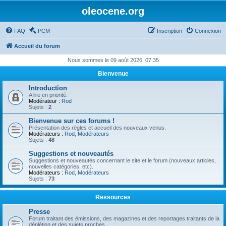
oleocene.org
FAQ
PCM
Inscription
Connexion
Accueil du forum
Nous sommes le 09 août 2026, 07:35
Bienvenue
Introduction
A lire en priorité.
Modérateur :
Rod
Sujets :
2
Bienvenue sur ces forums !
Présentation des règles et accueil des nouveaux venus.
Modérateurs :
Rod
,
Modérateurs
Sujets :
48
Suggestions et nouveautés
Suggestions et nouveautés concernant le site et le forum (nouveaux articles,
nouvelles catégories, etc).
Modérateurs :
Rod
,
Modérateurs
Sujets :
73
Ressources
Presse
Forum traitant des émissions, des magazines et des reportages traitants de la
déplétion et des sujets proches.