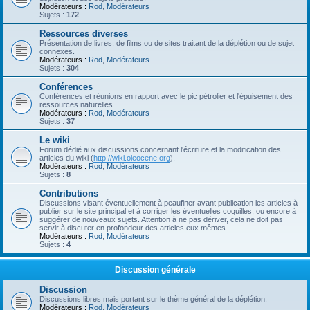
Modérateurs :
Rod
,
Modérateurs
Sujets :
172
Ressources diverses
Présentation de livres, de films ou de sites traitant de la déplétion ou de sujet
connexes.
Modérateurs :
Rod
,
Modérateurs
Sujets :
304
Conférences
Conférences et réunions en rapport avec le pic pétrolier et l'épuisement des
ressources naturelles.
Modérateurs :
Rod
,
Modérateurs
Sujets :
37
Le wiki
Forum dédié aux discussions concernant l'écriture et la modification des
articles du wiki (
http://wiki.oleocene.org
).
Modérateurs :
Rod
,
Modérateurs
Sujets :
8
Contributions
Discussions visant éventuellement à peaufiner avant publication les articles à
publier sur le site principal et à corriger les éventuelles coquilles, ou encore à
suggérer de nouveaux sujets. Attention à ne pas dériver, cela ne doit pas
servir à discuter en profondeur des articles eux mêmes.
Modérateurs :
Rod
,
Modérateurs
Sujets :
4
Discussion générale
Discussion
Discussions libres mais portant sur le thème général de la déplétion.
Modérateurs :
Rod
,
Modérateurs