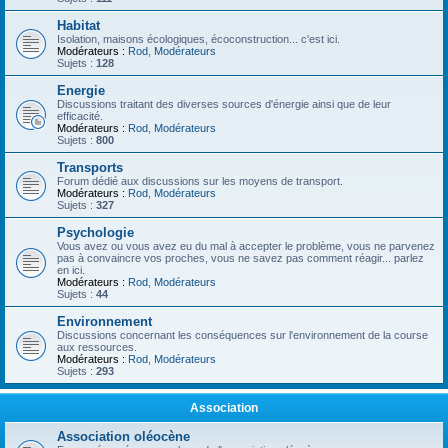
Habitat
Isolation, maisons écologiques, écoconstruction... c'est ici.
Modérateurs :
Rod
,
Modérateurs
Sujets :
128
Energie
Discussions traitant des diverses sources d'énergie ainsi que de leur
efficacité.
Modérateurs :
Rod
,
Modérateurs
Sujets :
800
Transports
Forum dédié aux discussions sur les moyens de transport.
Modérateurs :
Rod
,
Modérateurs
Sujets :
327
Psychologie
Vous avez ou vous avez eu du mal à accepter le problème, vous ne parvenez
pas à convaincre vos proches, vous ne savez pas comment réagir... parlez
en ici.
Modérateurs :
Rod
,
Modérateurs
Sujets :
44
Environnement
Discussions concernant les conséquences sur l'environnement de la course
aux ressources.
Modérateurs :
Rod
,
Modérateurs
Sujets :
293
Association
Association oléocène