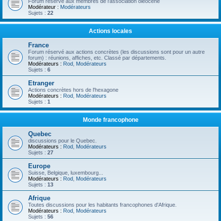
Forum réservé aux membres de l'association oléocène
Modérateur :
Modérateurs
Sujets :
22
Actions locales
France
Forum réservé aux actions concrètes (les discussions sont pour un autre
forum) : réunions, affiches, etc. Classé par départements.
Modérateurs :
Rod
,
Modérateurs
Sujets :
6
Etranger
Actions concrètes hors de l'hexagone
Modérateurs :
Rod
,
Modérateurs
Sujets :
1
Monde francophone
Quebec
discussions pour le Quebec.
Modérateurs :
Rod
,
Modérateurs
Sujets :
27
Europe
Suisse, Belgique, luxembourg...
Modérateurs :
Rod
,
Modérateurs
Sujets :
13
Afrique
Toutes discussions pour les habitants francophones d'Afrique.
Modérateurs :
Rod
,
Modérateurs
Sujets :
56