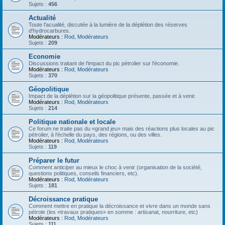
Sujets :
456
Actualité
Toute l'acualité, discutée à la lumière de la déplétion des réserves
d'hydrocarbures.
Modérateurs :
Rod
,
Modérateurs
Sujets :
209
Economie
Discussions traitant de l'impact du pic pétrolier sur l'économie.
Modérateurs :
Rod
,
Modérateurs
Sujets :
370
Géopolitique
Impact de la déplétion sur la géopolitique présente, passée et à venir.
Modérateurs :
Rod
,
Modérateurs
Sujets :
214
Politique nationale et locale
Ce forum ne traite pas du «grand jeu» mais des réactions plus locales au pic
pétrolier, à l'échelle du pays, des régions, ou des villes.
Modérateurs :
Rod
,
Modérateurs
Sujets :
119
Préparer le futur
Comment anticiper au mieux le choc à venir (organisation de la société,
questions politiques, conseils financiers, etc).
Modérateurs :
Rod
,
Modérateurs
Sujets :
181
Décroissance pratique
Comment mettre en pratique la décroissance et vivre dans un monde sans
pétrole (les «travaux pratiques» en somme : artisanat, nourriture, etc)
Modérateurs :
Rod
,
Modérateurs
Sujets :
111