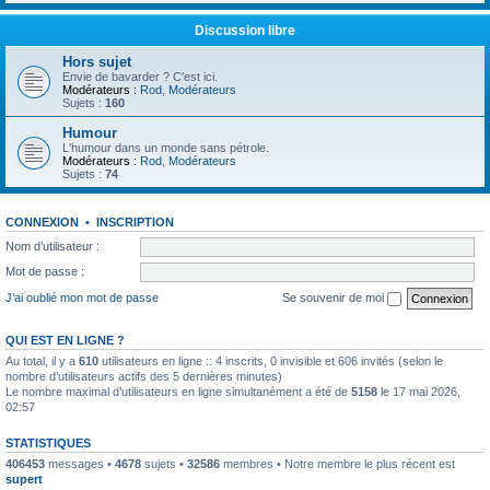
Discussion libre
Hors sujet
Envie de bavarder ? C'est ici.
Modérateurs :
Rod
,
Modérateurs
Sujets :
160
Humour
L'humour dans un monde sans pétrole.
Modérateurs :
Rod
,
Modérateurs
Sujets :
74
CONNEXION
•
INSCRIPTION
Nom d’utilisateur :
Mot de passe :
J’ai oublié mon mot de passe
Se souvenir de moi
QUI EST EN LIGNE ?
Au total, il y a
610
utilisateurs en ligne :: 4 inscrits, 0 invisible et 606 invités (selon le
nombre d’utilisateurs actifs des 5 dernières minutes)
Le nombre maximal d’utilisateurs en ligne simultanément a été de
5158
le 17 mai 2026,
02:57
STATISTIQUES
406453
messages •
4678
sujets •
32586
membres • Notre membre le plus récent est
supert