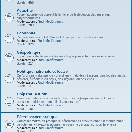
Sujets :
456
Actualité
Toute l'acualité, discutée à la lumière de la déplétion des réserves
d'hydrocarbures.
Modérateurs :
Rod
,
Modérateurs
Sujets :
209
Economie
Discussions traitant de l'impact du pic pétrolier sur l'économie.
Modérateurs :
Rod
,
Modérateurs
Sujets :
370
Géopolitique
Impact de la déplétion sur la géopolitique présente, passée et à venir.
Modérateurs :
Rod
,
Modérateurs
Sujets :
214
Politique nationale et locale
Ce forum ne traite pas du «grand jeu» mais des réactions plus locales au pic
pétrolier, à l'échelle du pays, des régions, ou des villes.
Modérateurs :
Rod
,
Modérateurs
Sujets :
119
Préparer le futur
Comment anticiper au mieux le choc à venir (organisation de la société,
questions politiques, conseils financiers, etc).
Modérateurs :
Rod
,
Modérateurs
Sujets :
181
Décroissance pratique
Comment mettre en pratique la décroissance et vivre dans un monde sans
pétrole (les «travaux pratiques» en somme : artisanat, nourriture, etc)
Modérateurs :
Rod
,
Modérateurs
Sujets :
111