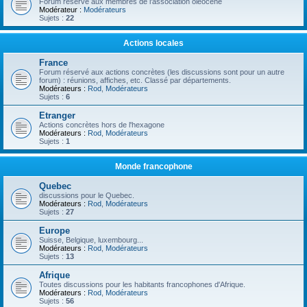
Forum réservé aux membres de l'association oléocène
Modérateur :
Modérateurs
Sujets :
22
Actions locales
France
Forum réservé aux actions concrètes (les discussions sont pour un autre
forum) : réunions, affiches, etc. Classé par départements.
Modérateurs :
Rod
,
Modérateurs
Sujets :
6
Etranger
Actions concrètes hors de l'hexagone
Modérateurs :
Rod
,
Modérateurs
Sujets :
1
Monde francophone
Quebec
discussions pour le Quebec.
Modérateurs :
Rod
,
Modérateurs
Sujets :
27
Europe
Suisse, Belgique, luxembourg...
Modérateurs :
Rod
,
Modérateurs
Sujets :
13
Afrique
Toutes discussions pour les habitants francophones d'Afrique.
Modérateurs :
Rod
,
Modérateurs
Sujets :
56