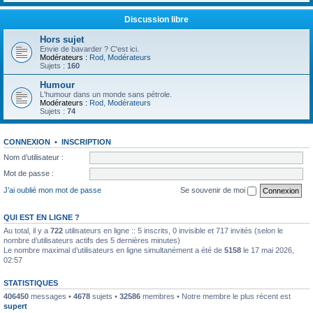
Discussion libre
Hors sujet
Envie de bavarder ? C'est ici.
Modérateurs :
Rod
,
Modérateurs
Sujets :
160
Humour
L'humour dans un monde sans pétrole.
Modérateurs :
Rod
,
Modérateurs
Sujets :
74
CONNEXION
•
INSCRIPTION
Nom d’utilisateur :
Mot de passe :
J’ai oublié mon mot de passe
Se souvenir de moi
QUI EST EN LIGNE ?
Au total, il y a
722
utilisateurs en ligne :: 5 inscrits, 0 invisible et 717 invités (selon le
nombre d’utilisateurs actifs des 5 dernières minutes)
Le nombre maximal d’utilisateurs en ligne simultanément a été de
5158
le 17 mai 2026,
02:57
STATISTIQUES
406450
messages •
4678
sujets •
32586
membres • Notre membre le plus récent est
supert