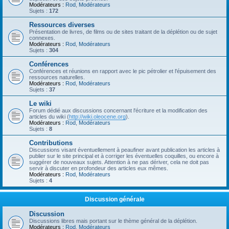
Modérateurs :
Rod
,
Modérateurs
Sujets :
172
Ressources diverses
Présentation de livres, de films ou de sites traitant de la déplétion ou de sujet
connexes.
Modérateurs :
Rod
,
Modérateurs
Sujets :
304
Conférences
Conférences et réunions en rapport avec le pic pétrolier et l'épuisement des
ressources naturelles.
Modérateurs :
Rod
,
Modérateurs
Sujets :
37
Le wiki
Forum dédié aux discussions concernant l'écriture et la modification des
articles du wiki (
http://wiki.oleocene.org
).
Modérateurs :
Rod
,
Modérateurs
Sujets :
8
Contributions
Discussions visant éventuellement à peaufiner avant publication les articles à
publier sur le site principal et à corriger les éventuelles coquilles, ou encore à
suggérer de nouveaux sujets. Attention à ne pas dériver, cela ne doit pas
servir à discuter en profondeur des articles eux mêmes.
Modérateurs :
Rod
,
Modérateurs
Sujets :
4
Discussion générale
Discussion
Discussions libres mais portant sur le thème général de la déplétion.
Modérateurs :
Rod
,
Modérateurs