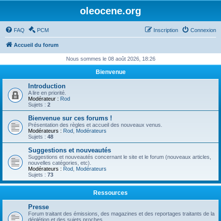
oleocene.org
FAQ
PCM
Inscription
Connexion
Accueil du forum
Nous sommes le 08 août 2026, 18:26
Bienvenue
Introduction
A lire en priorité.
Modérateur :
Rod
Sujets :
2
Bienvenue sur ces forums !
Présentation des règles et accueil des nouveaux venus.
Modérateurs :
Rod
,
Modérateurs
Sujets :
48
Suggestions et nouveautés
Suggestions et nouveautés concernant le site et le forum (nouveaux articles,
nouvelles catégories, etc).
Modérateurs :
Rod
,
Modérateurs
Sujets :
73
Ressources
Presse
Forum traitant des émissions, des magazines et des reportages traitants de la
déplétion et des sujets proches.