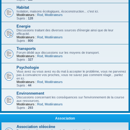
Habitat
Isolation, maisons écologiques, écoconstruction... c'est ici.
Modérateurs :
Rod
,
Modérateurs
Sujets :
128
Energie
Discussions traitant des diverses sources d'énergie ainsi que de leur
efficacité.
Modérateurs :
Rod
,
Modérateurs
Sujets :
800
Transports
Forum dédié aux discussions sur les moyens de transport.
Modérateurs :
Rod
,
Modérateurs
Sujets :
327
Psychologie
Vous avez ou vous avez eu du mal à accepter le problème, vous ne parvenez
pas à convaincre vos proches, vous ne savez pas comment réagir... parlez
en ici.
Modérateurs :
Rod
,
Modérateurs
Sujets :
44
Environnement
Discussions concernant les conséquences sur l'environnement de la course
aux ressources.
Modérateurs :
Rod
,
Modérateurs
Sujets :
293
Association
Association oléocène