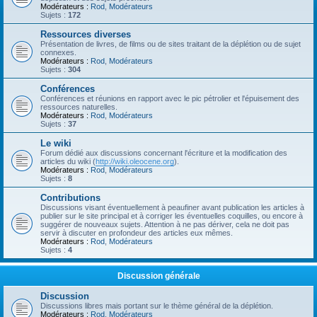
Modérateurs :
Rod
,
Modérateurs
Sujets :
172
Ressources diverses
Présentation de livres, de films ou de sites traitant de la déplétion ou de sujet
connexes.
Modérateurs :
Rod
,
Modérateurs
Sujets :
304
Conférences
Conférences et réunions en rapport avec le pic pétrolier et l'épuisement des
ressources naturelles.
Modérateurs :
Rod
,
Modérateurs
Sujets :
37
Le wiki
Forum dédié aux discussions concernant l'écriture et la modification des
articles du wiki (
http://wiki.oleocene.org
).
Modérateurs :
Rod
,
Modérateurs
Sujets :
8
Contributions
Discussions visant éventuellement à peaufiner avant publication les articles à
publier sur le site principal et à corriger les éventuelles coquilles, ou encore à
suggérer de nouveaux sujets. Attention à ne pas dériver, cela ne doit pas
servir à discuter en profondeur des articles eux mêmes.
Modérateurs :
Rod
,
Modérateurs
Sujets :
4
Discussion générale
Discussion
Discussions libres mais portant sur le thème général de la déplétion.
Modérateurs :
Rod
,
Modérateurs