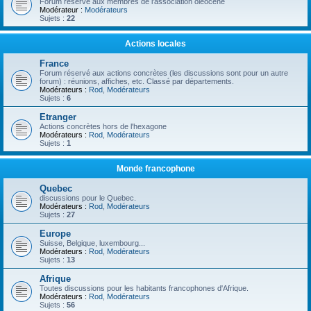
Forum réservé aux membres de l'association oléocène
Modérateur :
Modérateurs
Sujets :
22
Actions locales
France
Forum réservé aux actions concrètes (les discussions sont pour un autre
forum) : réunions, affiches, etc. Classé par départements.
Modérateurs :
Rod
,
Modérateurs
Sujets :
6
Etranger
Actions concrètes hors de l'hexagone
Modérateurs :
Rod
,
Modérateurs
Sujets :
1
Monde francophone
Quebec
discussions pour le Quebec.
Modérateurs :
Rod
,
Modérateurs
Sujets :
27
Europe
Suisse, Belgique, luxembourg...
Modérateurs :
Rod
,
Modérateurs
Sujets :
13
Afrique
Toutes discussions pour les habitants francophones d'Afrique.
Modérateurs :
Rod
,
Modérateurs
Sujets :
56