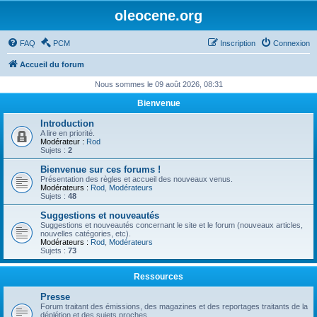
oleocene.org
FAQ
PCM
Inscription
Connexion
Accueil du forum
Nous sommes le 09 août 2026, 08:31
Bienvenue
Introduction
A lire en priorité.
Modérateur :
Rod
Sujets :
2
Bienvenue sur ces forums !
Présentation des règles et accueil des nouveaux venus.
Modérateurs :
Rod
,
Modérateurs
Sujets :
48
Suggestions et nouveautés
Suggestions et nouveautés concernant le site et le forum (nouveaux articles,
nouvelles catégories, etc).
Modérateurs :
Rod
,
Modérateurs
Sujets :
73
Ressources
Presse
Forum traitant des émissions, des magazines et des reportages traitants de la
déplétion et des sujets proches.