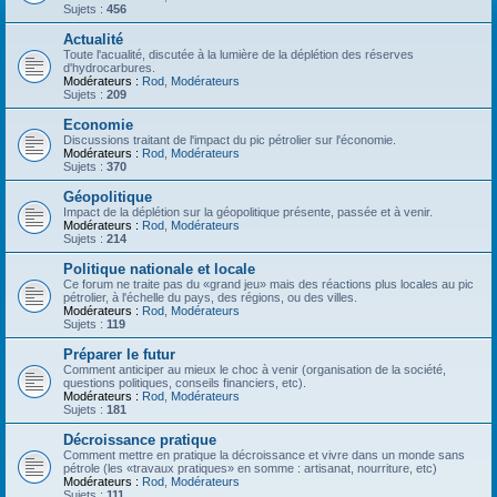
Sujets :
456
Actualité
Toute l'acualité, discutée à la lumière de la déplétion des réserves
d'hydrocarbures.
Modérateurs :
Rod
,
Modérateurs
Sujets :
209
Economie
Discussions traitant de l'impact du pic pétrolier sur l'économie.
Modérateurs :
Rod
,
Modérateurs
Sujets :
370
Géopolitique
Impact de la déplétion sur la géopolitique présente, passée et à venir.
Modérateurs :
Rod
,
Modérateurs
Sujets :
214
Politique nationale et locale
Ce forum ne traite pas du «grand jeu» mais des réactions plus locales au pic
pétrolier, à l'échelle du pays, des régions, ou des villes.
Modérateurs :
Rod
,
Modérateurs
Sujets :
119
Préparer le futur
Comment anticiper au mieux le choc à venir (organisation de la société,
questions politiques, conseils financiers, etc).
Modérateurs :
Rod
,
Modérateurs
Sujets :
181
Décroissance pratique
Comment mettre en pratique la décroissance et vivre dans un monde sans
pétrole (les «travaux pratiques» en somme : artisanat, nourriture, etc)
Modérateurs :
Rod
,
Modérateurs
Sujets :
111