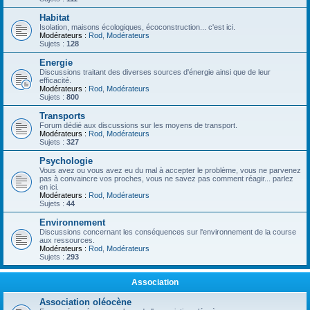
Habitat
Isolation, maisons écologiques, écoconstruction... c'est ici.
Modérateurs :
Rod
,
Modérateurs
Sujets :
128
Energie
Discussions traitant des diverses sources d'énergie ainsi que de leur
efficacité.
Modérateurs :
Rod
,
Modérateurs
Sujets :
800
Transports
Forum dédié aux discussions sur les moyens de transport.
Modérateurs :
Rod
,
Modérateurs
Sujets :
327
Psychologie
Vous avez ou vous avez eu du mal à accepter le problème, vous ne parvenez
pas à convaincre vos proches, vous ne savez pas comment réagir... parlez
en ici.
Modérateurs :
Rod
,
Modérateurs
Sujets :
44
Environnement
Discussions concernant les conséquences sur l'environnement de la course
aux ressources.
Modérateurs :
Rod
,
Modérateurs
Sujets :
293
Association
Association oléocène