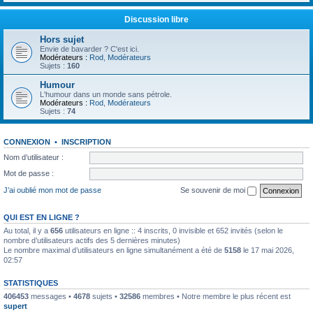
Discussion libre
Hors sujet
Envie de bavarder ? C'est ici.
Modérateurs :
Rod
,
Modérateurs
Sujets :
160
Humour
L'humour dans un monde sans pétrole.
Modérateurs :
Rod
,
Modérateurs
Sujets :
74
CONNEXION
•
INSCRIPTION
Nom d’utilisateur :
Mot de passe :
J’ai oublié mon mot de passe
Se souvenir de moi
QUI EST EN LIGNE ?
Au total, il y a
656
utilisateurs en ligne :: 4 inscrits, 0 invisible et 652 invités (selon le
nombre d’utilisateurs actifs des 5 dernières minutes)
Le nombre maximal d’utilisateurs en ligne simultanément a été de
5158
le 17 mai 2026,
02:57
STATISTIQUES
406453
messages •
4678
sujets •
32586
membres • Notre membre le plus récent est
supert