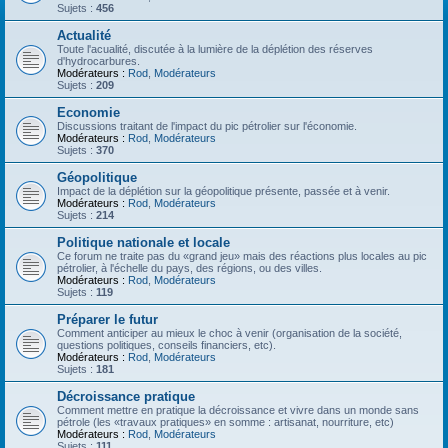
Sujets :
456
Actualité
Toute l'acualité, discutée à la lumière de la déplétion des réserves
d'hydrocarbures.
Modérateurs :
Rod
,
Modérateurs
Sujets :
209
Economie
Discussions traitant de l'impact du pic pétrolier sur l'économie.
Modérateurs :
Rod
,
Modérateurs
Sujets :
370
Géopolitique
Impact de la déplétion sur la géopolitique présente, passée et à venir.
Modérateurs :
Rod
,
Modérateurs
Sujets :
214
Politique nationale et locale
Ce forum ne traite pas du «grand jeu» mais des réactions plus locales au pic
pétrolier, à l'échelle du pays, des régions, ou des villes.
Modérateurs :
Rod
,
Modérateurs
Sujets :
119
Préparer le futur
Comment anticiper au mieux le choc à venir (organisation de la société,
questions politiques, conseils financiers, etc).
Modérateurs :
Rod
,
Modérateurs
Sujets :
181
Décroissance pratique
Comment mettre en pratique la décroissance et vivre dans un monde sans
pétrole (les «travaux pratiques» en somme : artisanat, nourriture, etc)
Modérateurs :
Rod
,
Modérateurs
Sujets :
111