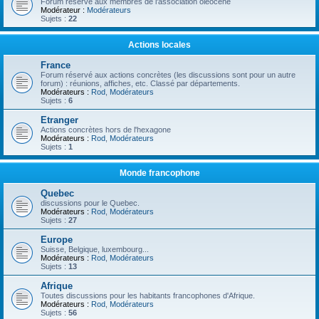
Forum réservé aux membres de l'association oléocène
Modérateur :
Modérateurs
Sujets :
22
Actions locales
France
Forum réservé aux actions concrètes (les discussions sont pour un autre
forum) : réunions, affiches, etc. Classé par départements.
Modérateurs :
Rod
,
Modérateurs
Sujets :
6
Etranger
Actions concrètes hors de l'hexagone
Modérateurs :
Rod
,
Modérateurs
Sujets :
1
Monde francophone
Quebec
discussions pour le Quebec.
Modérateurs :
Rod
,
Modérateurs
Sujets :
27
Europe
Suisse, Belgique, luxembourg...
Modérateurs :
Rod
,
Modérateurs
Sujets :
13
Afrique
Toutes discussions pour les habitants francophones d'Afrique.
Modérateurs :
Rod
,
Modérateurs
Sujets :
56