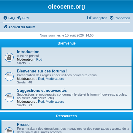
oleocene.org
FAQ
PCM
Inscription
Connexion
Accueil du forum
Nous sommes le 10 août 2026, 14:56
Bienvenue
Introduction
A lire en priorité.
Modérateur :
Rod
Sujets :
2
Bienvenue sur ces forums !
Présentation des règles et accueil des nouveaux venus.
Modérateurs :
Rod
,
Modérateurs
Sujets :
48
Suggestions et nouveautés
Suggestions et nouveautés concernant le site et le forum (nouveaux articles,
nouvelles catégories, etc).
Modérateurs :
Rod
,
Modérateurs
Sujets :
73
Ressources
Presse
Forum traitant des émissions, des magazines et des reportages traitants de la
déplétion et des sujets proches.