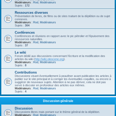
Modérateurs :
Rod
,
Modérateurs
Sujets :
172
Ressources diverses
Présentation de livres, de films ou de sites traitant de la déplétion ou de sujet
connexes.
Modérateurs :
Rod
,
Modérateurs
Sujets :
304
Conférences
Conférences et réunions en rapport avec le pic pétrolier et l'épuisement des
ressources naturelles.
Modérateurs :
Rod
,
Modérateurs
Sujets :
37
Le wiki
Forum dédié aux discussions concernant l'écriture et la modification des
articles du wiki (
http://wiki.oleocene.org
).
Modérateurs :
Rod
,
Modérateurs
Sujets :
8
Contributions
Discussions visant éventuellement à peaufiner avant publication les articles à
publier sur le site principal et à corriger les éventuelles coquilles, ou encore à
suggérer de nouveaux sujets. Attention à ne pas dériver, cela ne doit pas
servir à discuter en profondeur des articles eux mêmes.
Modérateurs :
Rod
,
Modérateurs
Sujets :
4
Discussion générale
Discussion
Discussions libres mais portant sur le thème général de la déplétion.
Modérateurs :
Rod
,
Modérateurs