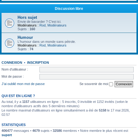
Discussion libre
Hors sujet
Envie de bavarder ? C'est ici.
Modérateurs :
Rod
,
Modérateurs
Sujets :
160
Humour
L'humour dans un monde sans pétrole.
Modérateurs :
Rod
,
Modérateurs
Sujets :
74
CONNEXION
•
INSCRIPTION
Nom d’utilisateur :
Mot de passe :
J’ai oublié mon mot de passe
Se souvenir de moi
QUI EST EN LIGNE ?
Au total, il y a
1157
utilisateurs en ligne :: 5 inscrits, 0 invisible et 1152 invités (selon le
nombre d’utilisateurs actifs des 5 dernières minutes)
Le nombre maximal d’utilisateurs en ligne simultanément a été de
5158
le 17 mai 2026,
02:57
STATISTIQUES
406477
messages •
4679
sujets •
32586
membres • Notre membre le plus récent est
supert