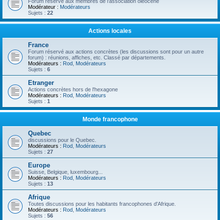
Forum réservé aux membres de l'association oléocène
Modérateur :
Modérateurs
Sujets :
22
Actions locales
France
Forum réservé aux actions concrètes (les discussions sont pour un autre
forum) : réunions, affiches, etc. Classé par départements.
Modérateurs :
Rod
,
Modérateurs
Sujets :
6
Etranger
Actions concrètes hors de l'hexagone
Modérateurs :
Rod
,
Modérateurs
Sujets :
1
Monde francophone
Quebec
discussions pour le Quebec.
Modérateurs :
Rod
,
Modérateurs
Sujets :
27
Europe
Suisse, Belgique, luxembourg...
Modérateurs :
Rod
,
Modérateurs
Sujets :
13
Afrique
Toutes discussions pour les habitants francophones d'Afrique.
Modérateurs :
Rod
,
Modérateurs
Sujets :
56