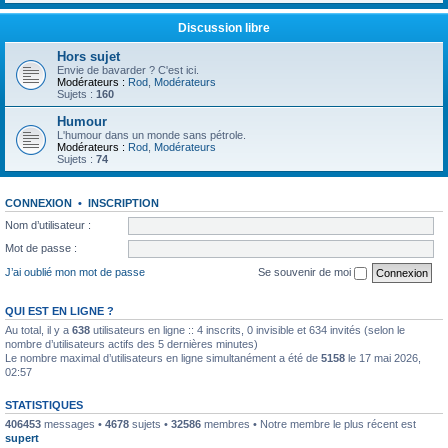
Discussion libre
Hors sujet
Envie de bavarder ? C'est ici.
Modérateurs :
Rod
,
Modérateurs
Sujets :
160
Humour
L'humour dans un monde sans pétrole.
Modérateurs :
Rod
,
Modérateurs
Sujets :
74
CONNEXION
•
INSCRIPTION
Nom d’utilisateur :
Mot de passe :
J’ai oublié mon mot de passe
Se souvenir de moi
QUI EST EN LIGNE ?
Au total, il y a
638
utilisateurs en ligne :: 4 inscrits, 0 invisible et 634 invités (selon le
nombre d’utilisateurs actifs des 5 dernières minutes)
Le nombre maximal d’utilisateurs en ligne simultanément a été de
5158
le 17 mai 2026,
02:57
STATISTIQUES
406453
messages •
4678
sujets •
32586
membres • Notre membre le plus récent est
supert