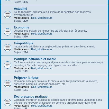
Sujets :
456
Actualité
Toute l'acualité, discutée à la lumière de la déplétion des réserves
d'hydrocarbures.
Modérateurs :
Rod
,
Modérateurs
Sujets :
209
Economie
Discussions traitant de l'impact du pic pétrolier sur l'économie.
Modérateurs :
Rod
,
Modérateurs
Sujets :
370
Géopolitique
Impact de la déplétion sur la géopolitique présente, passée et à venir.
Modérateurs :
Rod
,
Modérateurs
Sujets :
214
Politique nationale et locale
Ce forum ne traite pas du «grand jeu» mais des réactions plus locales au pic
pétrolier, à l'échelle du pays, des régions, ou des villes.
Modérateurs :
Rod
,
Modérateurs
Sujets :
119
Préparer le futur
Comment anticiper au mieux le choc à venir (organisation de la société,
questions politiques, conseils financiers, etc).
Modérateurs :
Rod
,
Modérateurs
Sujets :
181
Décroissance pratique
Comment mettre en pratique la décroissance et vivre dans un monde sans
pétrole (les «travaux pratiques» en somme : artisanat, nourriture, etc)
Modérateurs :
Rod
,
Modérateurs
Sujets :
111