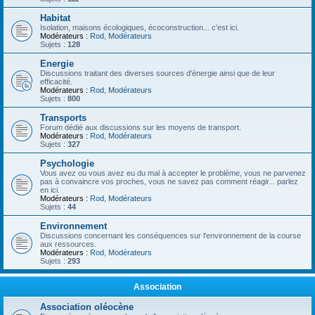
Habitat
Isolation, maisons écologiques, écoconstruction... c'est ici.
Modérateurs :
Rod
,
Modérateurs
Sujets :
128
Energie
Discussions traitant des diverses sources d'énergie ainsi que de leur
efficacité.
Modérateurs :
Rod
,
Modérateurs
Sujets :
800
Transports
Forum dédié aux discussions sur les moyens de transport.
Modérateurs :
Rod
,
Modérateurs
Sujets :
327
Psychologie
Vous avez ou vous avez eu du mal à accepter le problème, vous ne parvenez
pas à convaincre vos proches, vous ne savez pas comment réagir... parlez
en ici.
Modérateurs :
Rod
,
Modérateurs
Sujets :
44
Environnement
Discussions concernant les conséquences sur l'environnement de la course
aux ressources.
Modérateurs :
Rod
,
Modérateurs
Sujets :
293
Association
Association oléocène