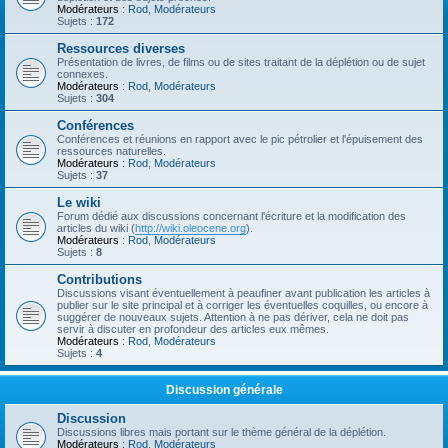
Modérateurs :
Rod
,
Modérateurs
Sujets :
172
Ressources diverses
Présentation de livres, de films ou de sites traitant de la déplétion ou de sujet
connexes.
Modérateurs :
Rod
,
Modérateurs
Sujets :
304
Conférences
Conférences et réunions en rapport avec le pic pétrolier et l'épuisement des
ressources naturelles.
Modérateurs :
Rod
,
Modérateurs
Sujets :
37
Le wiki
Forum dédié aux discussions concernant l'écriture et la modification des
articles du wiki (
http://wiki.oleocene.org
).
Modérateurs :
Rod
,
Modérateurs
Sujets :
8
Contributions
Discussions visant éventuellement à peaufiner avant publication les articles à
publier sur le site principal et à corriger les éventuelles coquilles, ou encore à
suggérer de nouveaux sujets. Attention à ne pas dériver, cela ne doit pas
servir à discuter en profondeur des articles eux mêmes.
Modérateurs :
Rod
,
Modérateurs
Sujets :
4
Discussion générale
Discussion
Discussions libres mais portant sur le thème général de la déplétion.
Modérateurs :
Rod
,
Modérateurs