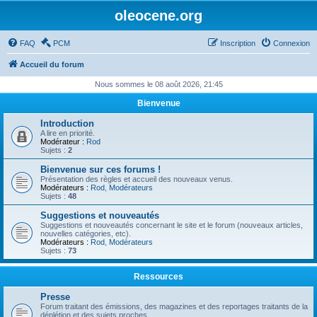
oleocene.org
FAQ
PCM
Inscription
Connexion
Accueil du forum
Nous sommes le 08 août 2026, 21:45
Bienvenue
Introduction
A lire en priorité.
Modérateur :
Rod
Sujets :
2
Bienvenue sur ces forums !
Présentation des règles et accueil des nouveaux venus.
Modérateurs :
Rod
,
Modérateurs
Sujets :
48
Suggestions et nouveautés
Suggestions et nouveautés concernant le site et le forum (nouveaux articles,
nouvelles catégories, etc).
Modérateurs :
Rod
,
Modérateurs
Sujets :
73
Ressources
Presse
Forum traitant des émissions, des magazines et des reportages traitants de la
déplétion et des sujets proches.