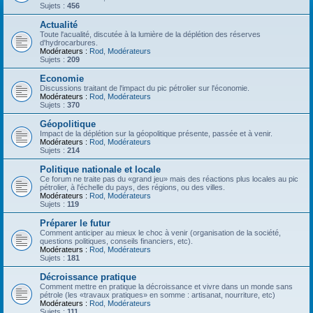
Sujets :
456
Actualité
Toute l'acualité, discutée à la lumière de la déplétion des réserves
d'hydrocarbures.
Modérateurs :
Rod
,
Modérateurs
Sujets :
209
Economie
Discussions traitant de l'impact du pic pétrolier sur l'économie.
Modérateurs :
Rod
,
Modérateurs
Sujets :
370
Géopolitique
Impact de la déplétion sur la géopolitique présente, passée et à venir.
Modérateurs :
Rod
,
Modérateurs
Sujets :
214
Politique nationale et locale
Ce forum ne traite pas du «grand jeu» mais des réactions plus locales au pic
pétrolier, à l'échelle du pays, des régions, ou des villes.
Modérateurs :
Rod
,
Modérateurs
Sujets :
119
Préparer le futur
Comment anticiper au mieux le choc à venir (organisation de la société,
questions politiques, conseils financiers, etc).
Modérateurs :
Rod
,
Modérateurs
Sujets :
181
Décroissance pratique
Comment mettre en pratique la décroissance et vivre dans un monde sans
pétrole (les «travaux pratiques» en somme : artisanat, nourriture, etc)
Modérateurs :
Rod
,
Modérateurs
Sujets :
111