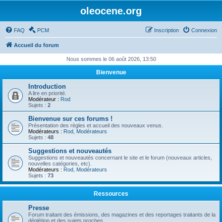
oleocene.org
FAQ
PCM
Inscription
Connexion
Accueil du forum
Nous sommes le 06 août 2026, 13:50
Bienvenue
Introduction
A lire en priorité.
Modérateur :
Rod
Sujets :
2
Bienvenue sur ces forums !
Présentation des règles et accueil des nouveaux venus.
Modérateurs :
Rod
,
Modérateurs
Sujets :
48
Suggestions et nouveautés
Suggestions et nouveautés concernant le site et le forum (nouveaux articles,
nouvelles catégories, etc).
Modérateurs :
Rod
,
Modérateurs
Sujets :
73
Ressources
Presse
Forum traitant des émissions, des magazines et des reportages traitants de la
déplétion et des sujets proches.