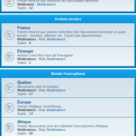
Forum réservé aux membres de l'association oléocène
Modérateur :
Modérateurs
Sujets :
22
Actions locales
France
Forum réservé aux actions concrètes (les discussions sont pour un autre
forum) : réunions, affiches, etc. Classé par départements.
Modérateurs :
Rod
,
Modérateurs
Sujets :
6
Etranger
Actions concrètes hors de l'hexagone
Modérateurs :
Rod
,
Modérateurs
Sujets :
1
Monde francophone
Quebec
discussions pour le Quebec.
Modérateurs :
Rod
,
Modérateurs
Sujets :
27
Europe
Suisse, Belgique, luxembourg...
Modérateurs :
Rod
,
Modérateurs
Sujets :
13
Afrique
Toutes discussions pour les habitants francophones d'Afrique.
Modérateurs :
Rod
,
Modérateurs
Sujets :
56