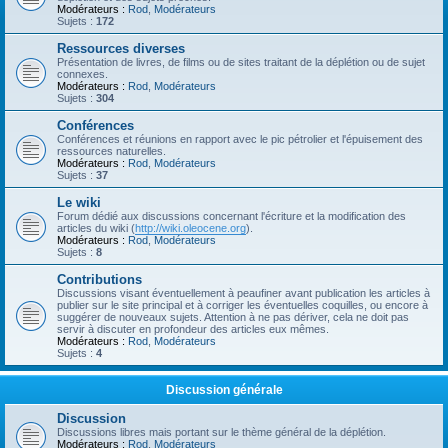
Modérateurs :
Rod
,
Modérateurs
Sujets :
172
Ressources diverses
Présentation de livres, de films ou de sites traitant de la déplétion ou de sujet
connexes.
Modérateurs :
Rod
,
Modérateurs
Sujets :
304
Conférences
Conférences et réunions en rapport avec le pic pétrolier et l'épuisement des
ressources naturelles.
Modérateurs :
Rod
,
Modérateurs
Sujets :
37
Le wiki
Forum dédié aux discussions concernant l'écriture et la modification des
articles du wiki (
http://wiki.oleocene.org
).
Modérateurs :
Rod
,
Modérateurs
Sujets :
8
Contributions
Discussions visant éventuellement à peaufiner avant publication les articles à
publier sur le site principal et à corriger les éventuelles coquilles, ou encore à
suggérer de nouveaux sujets. Attention à ne pas dériver, cela ne doit pas
servir à discuter en profondeur des articles eux mêmes.
Modérateurs :
Rod
,
Modérateurs
Sujets :
4
Discussion générale
Discussion
Discussions libres mais portant sur le thème général de la déplétion.
Modérateurs :
Rod
,
Modérateurs