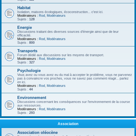
Habitat
Isolation, maisons écologiques, écoconstruction... c'est ici.
Modérateurs :
Rod
,
Modérateurs
Sujets :
128
Energie
Discussions traitant des diverses sources d'énergie ainsi que de leur
efficacité.
Modérateurs :
Rod
,
Modérateurs
Sujets :
800
Transports
Forum dédié aux discussions sur les moyens de transport.
Modérateurs :
Rod
,
Modérateurs
Sujets :
327
Psychologie
Vous avez ou vous avez eu du mal à accepter le problème, vous ne parvenez
pas à convaincre vos proches, vous ne savez pas comment réagir... parlez
en ici.
Modérateurs :
Rod
,
Modérateurs
Sujets :
44
Environnement
Discussions concernant les conséquences sur l'environnement de la course
aux ressources.
Modérateurs :
Rod
,
Modérateurs
Sujets :
293
Association
Association oléocène