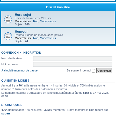
Discussion libre
Hors sujet
Envie de bavarder ? C'est ici.
Modérateurs :
Rod
,
Modérateurs
Sujets :
160
Humour
L'humour dans un monde sans pétrole.
Modérateurs :
Rod
,
Modérateurs
Sujets :
74
CONNEXION
•
INSCRIPTION
Nom d’utilisateur :
Mot de passe :
J’ai oublié mon mot de passe
Se souvenir de moi
QUI EST EN LIGNE ?
Au total, il y a
704
utilisateurs en ligne :: 4 inscrits, 0 invisible et 700 invités (selon le
nombre d’utilisateurs actifs des 5 dernières minutes)
Le nombre maximal d’utilisateurs en ligne simultanément a été de
5158
le 17 mai 2026,
02:57
STATISTIQUES
406420
messages •
4678
sujets •
32586
membres • Notre membre le plus récent est
supert