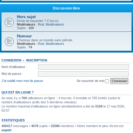
Discussion libre
Hors sujet
Envie de bavarder ? C'est ici.
Modérateurs :
Rod
,
Modérateurs
Sujets :
160
Humour
L'humour dans un monde sans pétrole.
Modérateurs :
Rod
,
Modérateurs
Sujets :
74
CONNEXION
•
INSCRIPTION
Nom d’utilisateur :
Mot de passe :
J’ai oublié mon mot de passe
Se souvenir de moi
QUI EST EN LIGNE ?
Au total, il y a
769
utilisateurs en ligne :: 4 inscrits, 0 invisible et 765 invités (selon le
nombre d’utilisateurs actifs des 5 dernières minutes)
Le nombre maximal d’utilisateurs en ligne simultanément a été de
5158
le 17 mai 2026,
02:57
STATISTIQUES
406417
messages •
4678
sujets •
32586
membres • Notre membre le plus récent est
supert