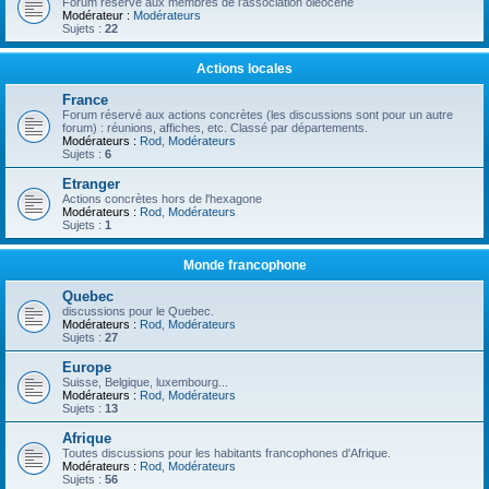
Forum réservé aux membres de l'association oléocène
Modérateur :
Modérateurs
Sujets :
22
Actions locales
France
Forum réservé aux actions concrètes (les discussions sont pour un autre
forum) : réunions, affiches, etc. Classé par départements.
Modérateurs :
Rod
,
Modérateurs
Sujets :
6
Etranger
Actions concrètes hors de l'hexagone
Modérateurs :
Rod
,
Modérateurs
Sujets :
1
Monde francophone
Quebec
discussions pour le Quebec.
Modérateurs :
Rod
,
Modérateurs
Sujets :
27
Europe
Suisse, Belgique, luxembourg...
Modérateurs :
Rod
,
Modérateurs
Sujets :
13
Afrique
Toutes discussions pour les habitants francophones d'Afrique.
Modérateurs :
Rod
,
Modérateurs
Sujets :
56