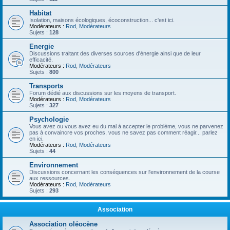
Habitat
Isolation, maisons écologiques, écoconstruction... c'est ici.
Modérateurs :
Rod
,
Modérateurs
Sujets :
128
Energie
Discussions traitant des diverses sources d'énergie ainsi que de leur
efficacité.
Modérateurs :
Rod
,
Modérateurs
Sujets :
800
Transports
Forum dédié aux discussions sur les moyens de transport.
Modérateurs :
Rod
,
Modérateurs
Sujets :
327
Psychologie
Vous avez ou vous avez eu du mal à accepter le problème, vous ne parvenez
pas à convaincre vos proches, vous ne savez pas comment réagir... parlez
en ici.
Modérateurs :
Rod
,
Modérateurs
Sujets :
44
Environnement
Discussions concernant les conséquences sur l'environnement de la course
aux ressources.
Modérateurs :
Rod
,
Modérateurs
Sujets :
293
Association
Association oléocène