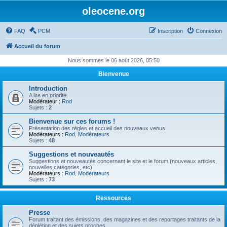
oleocene.org
FAQ
PCM
Inscription
Connexion
Accueil du forum
Nous sommes le 06 août 2026, 05:50
Bienvenue
Introduction
A lire en priorité.
Modérateur :
Rod
Sujets :
2
Bienvenue sur ces forums !
Présentation des règles et accueil des nouveaux venus.
Modérateurs :
Rod
,
Modérateurs
Sujets :
48
Suggestions et nouveautés
Suggestions et nouveautés concernant le site et le forum (nouveaux articles,
nouvelles catégories, etc).
Modérateurs :
Rod
,
Modérateurs
Sujets :
73
Ressources
Presse
Forum traitant des émissions, des magazines et des reportages traitants de la
déplétion et des sujets proches.