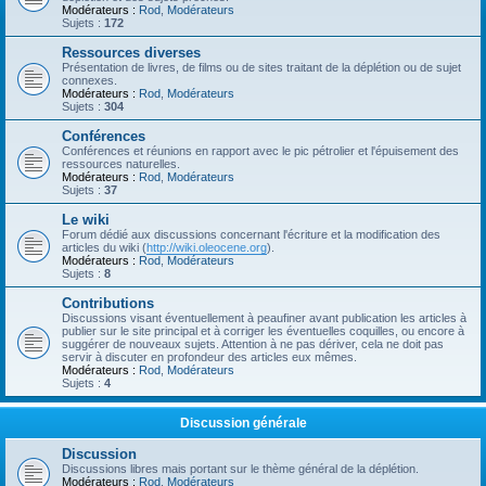
Modérateurs :
Rod
,
Modérateurs
Sujets :
172
Ressources diverses
Présentation de livres, de films ou de sites traitant de la déplétion ou de sujet
connexes.
Modérateurs :
Rod
,
Modérateurs
Sujets :
304
Conférences
Conférences et réunions en rapport avec le pic pétrolier et l'épuisement des
ressources naturelles.
Modérateurs :
Rod
,
Modérateurs
Sujets :
37
Le wiki
Forum dédié aux discussions concernant l'écriture et la modification des
articles du wiki (
http://wiki.oleocene.org
).
Modérateurs :
Rod
,
Modérateurs
Sujets :
8
Contributions
Discussions visant éventuellement à peaufiner avant publication les articles à
publier sur le site principal et à corriger les éventuelles coquilles, ou encore à
suggérer de nouveaux sujets. Attention à ne pas dériver, cela ne doit pas
servir à discuter en profondeur des articles eux mêmes.
Modérateurs :
Rod
,
Modérateurs
Sujets :
4
Discussion générale
Discussion
Discussions libres mais portant sur le thème général de la déplétion.
Modérateurs :
Rod
,
Modérateurs