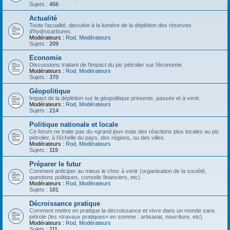
Sujets :
456
Actualité
Toute l'acualité, discutée à la lumière de la déplétion des réserves
d'hydrocarbures.
Modérateurs :
Rod
,
Modérateurs
Sujets :
209
Economie
Discussions traitant de l'impact du pic pétrolier sur l'économie.
Modérateurs :
Rod
,
Modérateurs
Sujets :
370
Géopolitique
Impact de la déplétion sur la géopolitique présente, passée et à venir.
Modérateurs :
Rod
,
Modérateurs
Sujets :
214
Politique nationale et locale
Ce forum ne traite pas du «grand jeu» mais des réactions plus locales au pic
pétrolier, à l'échelle du pays, des régions, ou des villes.
Modérateurs :
Rod
,
Modérateurs
Sujets :
119
Préparer le futur
Comment anticiper au mieux le choc à venir (organisation de la société,
questions politiques, conseils financiers, etc).
Modérateurs :
Rod
,
Modérateurs
Sujets :
181
Décroissance pratique
Comment mettre en pratique la décroissance et vivre dans un monde sans
pétrole (les «travaux pratiques» en somme : artisanat, nourriture, etc)
Modérateurs :
Rod
,
Modérateurs
Sujets :
111