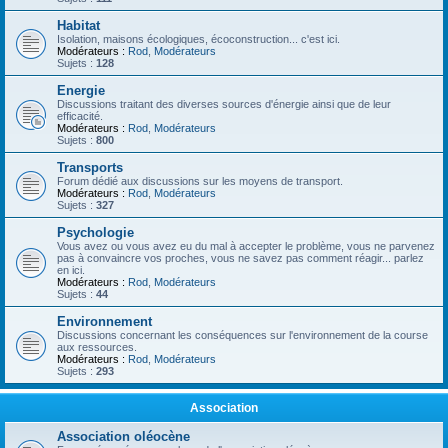
Habitat
Isolation, maisons écologiques, écoconstruction... c'est ici.
Modérateurs :
Rod
,
Modérateurs
Sujets :
128
Energie
Discussions traitant des diverses sources d'énergie ainsi que de leur
efficacité.
Modérateurs :
Rod
,
Modérateurs
Sujets :
800
Transports
Forum dédié aux discussions sur les moyens de transport.
Modérateurs :
Rod
,
Modérateurs
Sujets :
327
Psychologie
Vous avez ou vous avez eu du mal à accepter le problème, vous ne parvenez
pas à convaincre vos proches, vous ne savez pas comment réagir... parlez
en ici.
Modérateurs :
Rod
,
Modérateurs
Sujets :
44
Environnement
Discussions concernant les conséquences sur l'environnement de la course
aux ressources.
Modérateurs :
Rod
,
Modérateurs
Sujets :
293
Association
Association oléocène