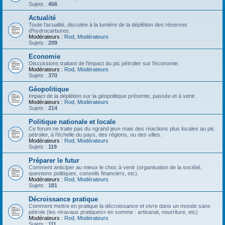
Sujets :
456
Actualité
Toute l'acualité, discutée à la lumière de la déplétion des réserves
d'hydrocarbures.
Modérateurs :
Rod
,
Modérateurs
Sujets :
209
Economie
Discussions traitant de l'impact du pic pétrolier sur l'économie.
Modérateurs :
Rod
,
Modérateurs
Sujets :
370
Géopolitique
Impact de la déplétion sur la géopolitique présente, passée et à venir.
Modérateurs :
Rod
,
Modérateurs
Sujets :
214
Politique nationale et locale
Ce forum ne traite pas du «grand jeu» mais des réactions plus locales au pic
pétrolier, à l'échelle du pays, des régions, ou des villes.
Modérateurs :
Rod
,
Modérateurs
Sujets :
119
Préparer le futur
Comment anticiper au mieux le choc à venir (organisation de la société,
questions politiques, conseils financiers, etc).
Modérateurs :
Rod
,
Modérateurs
Sujets :
181
Décroissance pratique
Comment mettre en pratique la décroissance et vivre dans un monde sans
pétrole (les «travaux pratiques» en somme : artisanat, nourriture, etc)
Modérateurs :
Rod
,
Modérateurs
Sujets :
111