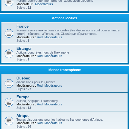
Forum réservé aux membres de l'association oléocène
Modérateur :
Modérateurs
Sujets :
22
Actions locales
France
Forum réservé aux actions concrètes (les discussions sont pour un autre
forum) : réunions, affiches, etc. Classé par départements.
Modérateurs :
Rod
,
Modérateurs
Sujets :
6
Etranger
Actions concrètes hors de l'hexagone
Modérateurs :
Rod
,
Modérateurs
Sujets :
1
Monde francophone
Quebec
discussions pour le Quebec.
Modérateurs :
Rod
,
Modérateurs
Sujets :
27
Europe
Suisse, Belgique, luxembourg...
Modérateurs :
Rod
,
Modérateurs
Sujets :
13
Afrique
Toutes discussions pour les habitants francophones d'Afrique.
Modérateurs :
Rod
,
Modérateurs
Sujets :
56