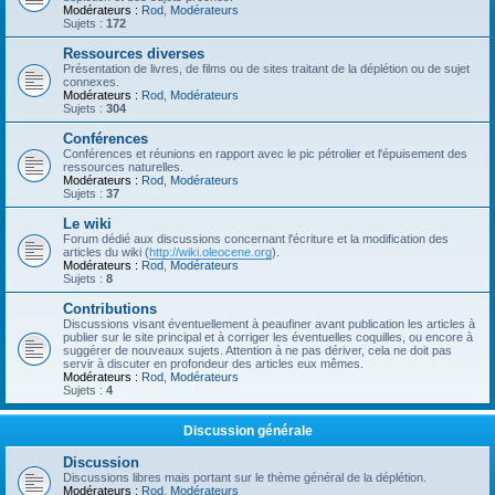
Modérateurs :
Rod
,
Modérateurs
Sujets :
172
Ressources diverses
Présentation de livres, de films ou de sites traitant de la déplétion ou de sujet
connexes.
Modérateurs :
Rod
,
Modérateurs
Sujets :
304
Conférences
Conférences et réunions en rapport avec le pic pétrolier et l'épuisement des
ressources naturelles.
Modérateurs :
Rod
,
Modérateurs
Sujets :
37
Le wiki
Forum dédié aux discussions concernant l'écriture et la modification des
articles du wiki (
http://wiki.oleocene.org
).
Modérateurs :
Rod
,
Modérateurs
Sujets :
8
Contributions
Discussions visant éventuellement à peaufiner avant publication les articles à
publier sur le site principal et à corriger les éventuelles coquilles, ou encore à
suggérer de nouveaux sujets. Attention à ne pas dériver, cela ne doit pas
servir à discuter en profondeur des articles eux mêmes.
Modérateurs :
Rod
,
Modérateurs
Sujets :
4
Discussion générale
Discussion
Discussions libres mais portant sur le thème général de la déplétion.
Modérateurs :
Rod
,
Modérateurs