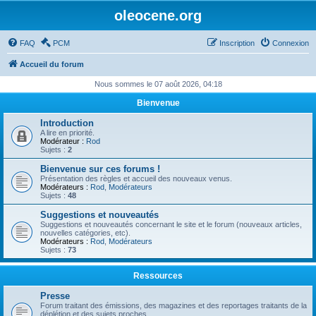
oleocene.org
FAQ
PCM
Inscription
Connexion
Accueil du forum
Nous sommes le 07 août 2026, 04:18
Bienvenue
Introduction
A lire en priorité.
Modérateur :
Rod
Sujets :
2
Bienvenue sur ces forums !
Présentation des règles et accueil des nouveaux venus.
Modérateurs :
Rod
,
Modérateurs
Sujets :
48
Suggestions et nouveautés
Suggestions et nouveautés concernant le site et le forum (nouveaux articles,
nouvelles catégories, etc).
Modérateurs :
Rod
,
Modérateurs
Sujets :
73
Ressources
Presse
Forum traitant des émissions, des magazines et des reportages traitants de la
déplétion et des sujets proches.