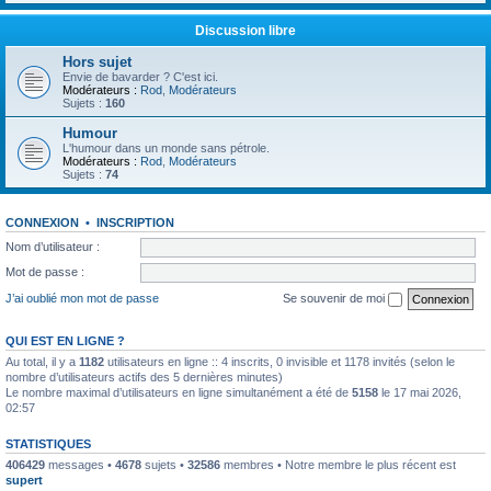
Discussion libre
Hors sujet
Envie de bavarder ? C'est ici.
Modérateurs :
Rod
,
Modérateurs
Sujets :
160
Humour
L'humour dans un monde sans pétrole.
Modérateurs :
Rod
,
Modérateurs
Sujets :
74
CONNEXION
•
INSCRIPTION
Nom d’utilisateur :
Mot de passe :
J’ai oublié mon mot de passe
Se souvenir de moi
QUI EST EN LIGNE ?
Au total, il y a
1182
utilisateurs en ligne :: 4 inscrits, 0 invisible et 1178 invités (selon le
nombre d’utilisateurs actifs des 5 dernières minutes)
Le nombre maximal d’utilisateurs en ligne simultanément a été de
5158
le 17 mai 2026,
02:57
STATISTIQUES
406429
messages •
4678
sujets •
32586
membres • Notre membre le plus récent est
supert