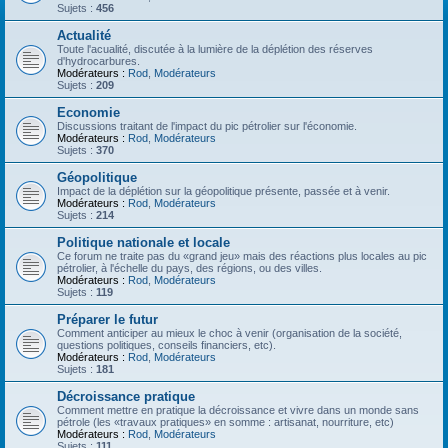
Sujets :
456
Actualité
Toute l'acualité, discutée à la lumière de la déplétion des réserves
d'hydrocarbures.
Modérateurs :
Rod
,
Modérateurs
Sujets :
209
Economie
Discussions traitant de l'impact du pic pétrolier sur l'économie.
Modérateurs :
Rod
,
Modérateurs
Sujets :
370
Géopolitique
Impact de la déplétion sur la géopolitique présente, passée et à venir.
Modérateurs :
Rod
,
Modérateurs
Sujets :
214
Politique nationale et locale
Ce forum ne traite pas du «grand jeu» mais des réactions plus locales au pic
pétrolier, à l'échelle du pays, des régions, ou des villes.
Modérateurs :
Rod
,
Modérateurs
Sujets :
119
Préparer le futur
Comment anticiper au mieux le choc à venir (organisation de la société,
questions politiques, conseils financiers, etc).
Modérateurs :
Rod
,
Modérateurs
Sujets :
181
Décroissance pratique
Comment mettre en pratique la décroissance et vivre dans un monde sans
pétrole (les «travaux pratiques» en somme : artisanat, nourriture, etc)
Modérateurs :
Rod
,
Modérateurs
Sujets :
111