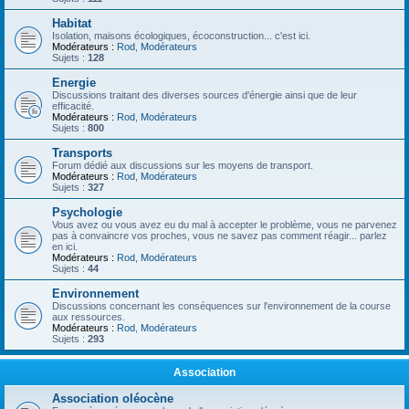
Habitat
Isolation, maisons écologiques, écoconstruction... c'est ici.
Modérateurs :
Rod
,
Modérateurs
Sujets :
128
Energie
Discussions traitant des diverses sources d'énergie ainsi que de leur
efficacité.
Modérateurs :
Rod
,
Modérateurs
Sujets :
800
Transports
Forum dédié aux discussions sur les moyens de transport.
Modérateurs :
Rod
,
Modérateurs
Sujets :
327
Psychologie
Vous avez ou vous avez eu du mal à accepter le problème, vous ne parvenez
pas à convaincre vos proches, vous ne savez pas comment réagir... parlez
en ici.
Modérateurs :
Rod
,
Modérateurs
Sujets :
44
Environnement
Discussions concernant les conséquences sur l'environnement de la course
aux ressources.
Modérateurs :
Rod
,
Modérateurs
Sujets :
293
Association
Association oléocène