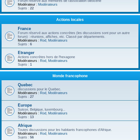
Forum réservé aux membres de l'association oléocène
Modérateur :
Modérateurs
Sujets :
22
Actions locales
France
Forum réservé aux actions concrètes (les discussions sont pour un autre
forum) : réunions, affiches, etc. Classé par départements.
Modérateurs :
Rod
,
Modérateurs
Sujets :
6
Etranger
Actions concrètes hors de l'hexagone
Modérateurs :
Rod
,
Modérateurs
Sujets :
1
Monde francophone
Quebec
discussions pour le Quebec.
Modérateurs :
Rod
,
Modérateurs
Sujets :
27
Europe
Suisse, Belgique, luxembourg...
Modérateurs :
Rod
,
Modérateurs
Sujets :
13
Afrique
Toutes discussions pour les habitants francophones d'Afrique.
Modérateurs :
Rod
,
Modérateurs
Sujets :
56