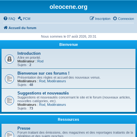
oleocene.org
FAQ
PCM
Inscription
Connexion
Accueil du forum
Nous sommes le 07 août 2026, 20:31
Bienvenue
Introduction
A lire en priorité.
Modérateur :
Rod
Sujets :
2
Bienvenue sur ces forums !
Présentation des règles et accueil des nouveaux venus.
Modérateurs :
Rod
,
Modérateurs
Sujets :
48
Suggestions et nouveautés
Suggestions et nouveautés concernant le site et le forum (nouveaux articles,
nouvelles catégories, etc).
Modérateurs :
Rod
,
Modérateurs
Sujets :
73
Ressources
Presse
Forum traitant des émissions, des magazines et des reportages traitants de la
déplétion et des sujets proches.