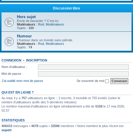
Discussion libre
Hors sujet
Envie de bavarder ? C'est ici.
Modérateurs :
Rod
,
Modérateurs
Sujets :
160
Humour
L'humour dans un monde sans pétrole.
Modérateurs :
Rod
,
Modérateurs
Sujets :
74
CONNEXION
•
INSCRIPTION
Nom d’utilisateur :
Mot de passe :
J’ai oublié mon mot de passe
Se souvenir de moi
QUI EST EN LIGNE ?
Au total, il y a
757
utilisateurs en ligne :: 2 inscrits, 0 invisible et 755 invités (selon le
nombre d’utilisateurs actifs des 5 dernières minutes)
Le nombre maximal d’utilisateurs en ligne simultanément a été de
5158
le 17 mai 2026,
02:57
STATISTIQUES
406433
messages •
4678
sujets •
32586
membres • Notre membre le plus récent est
supert