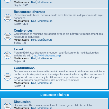
Modérateurs :
Rod
,
Modérateurs
Sujets :
172
Ressources diverses
Présentation de livres, de films ou de sites traitant de la déplétion ou de sujet
connexes.
Modérateurs :
Rod
,
Modérateurs
Sujets :
304
Conférences
Conférences et réunions en rapport avec le pic pétrolier et l'épuisement des
ressources naturelles.
Modérateurs :
Rod
,
Modérateurs
Sujets :
37
Le wiki
Forum dédié aux discussions concernant l'écriture et la modification des
articles du wiki (
http://wiki.oleocene.org
).
Modérateurs :
Rod
,
Modérateurs
Sujets :
8
Contributions
Discussions visant éventuellement à peaufiner avant publication les articles à
publier sur le site principal et à corriger les éventuelles coquilles, ou encore à
suggérer de nouveaux sujets. Attention à ne pas dériver, cela ne doit pas
servir à discuter en profondeur des articles eux mêmes.
Modérateurs :
Rod
,
Modérateurs
Sujets :
4
Discussion générale
Discussion
Discussions libres mais portant sur le thème général de la déplétion.
Modérateurs :
Rod
,
Modérateurs