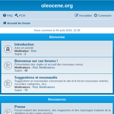
oleocene.org
FAQ
PCM
Inscription
Connexion
Accueil du forum
Nous sommes le 09 août 2026, 15:36
Bienvenue
Introduction
A lire en priorité.
Modérateur :
Rod
Sujets :
2
Bienvenue sur ces forums !
Présentation des règles et accueil des nouveaux venus.
Modérateurs :
Rod
,
Modérateurs
Sujets :
48
Suggestions et nouveautés
Suggestions et nouveautés concernant le site et le forum (nouveaux articles,
nouvelles catégories, etc).
Modérateurs :
Rod
,
Modérateurs
Sujets :
73
Ressources
Presse
Forum traitant des émissions, des magazines et des reportages traitants de la
déplétion et des sujets proches.