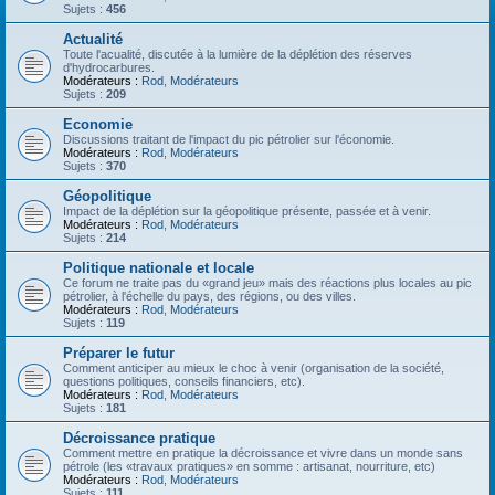
Sujets :
456
Actualité
Toute l'acualité, discutée à la lumière de la déplétion des réserves
d'hydrocarbures.
Modérateurs :
Rod
,
Modérateurs
Sujets :
209
Economie
Discussions traitant de l'impact du pic pétrolier sur l'économie.
Modérateurs :
Rod
,
Modérateurs
Sujets :
370
Géopolitique
Impact de la déplétion sur la géopolitique présente, passée et à venir.
Modérateurs :
Rod
,
Modérateurs
Sujets :
214
Politique nationale et locale
Ce forum ne traite pas du «grand jeu» mais des réactions plus locales au pic
pétrolier, à l'échelle du pays, des régions, ou des villes.
Modérateurs :
Rod
,
Modérateurs
Sujets :
119
Préparer le futur
Comment anticiper au mieux le choc à venir (organisation de la société,
questions politiques, conseils financiers, etc).
Modérateurs :
Rod
,
Modérateurs
Sujets :
181
Décroissance pratique
Comment mettre en pratique la décroissance et vivre dans un monde sans
pétrole (les «travaux pratiques» en somme : artisanat, nourriture, etc)
Modérateurs :
Rod
,
Modérateurs
Sujets :
111