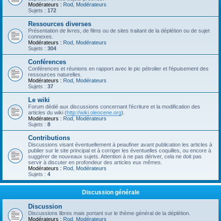
Modérateurs :
Rod
,
Modérateurs
Sujets :
172
Ressources diverses
Présentation de livres, de films ou de sites traitant de la déplétion ou de sujet
connexes.
Modérateurs :
Rod
,
Modérateurs
Sujets :
304
Conférences
Conférences et réunions en rapport avec le pic pétrolier et l'épuisement des
ressources naturelles.
Modérateurs :
Rod
,
Modérateurs
Sujets :
37
Le wiki
Forum dédié aux discussions concernant l'écriture et la modification des
articles du wiki (
http://wiki.oleocene.org
).
Modérateurs :
Rod
,
Modérateurs
Sujets :
8
Contributions
Discussions visant éventuellement à peaufiner avant publication les articles à
publier sur le site principal et à corriger les éventuelles coquilles, ou encore à
suggérer de nouveaux sujets. Attention à ne pas dériver, cela ne doit pas
servir à discuter en profondeur des articles eux mêmes.
Modérateurs :
Rod
,
Modérateurs
Sujets :
4
Discussion générale
Discussion
Discussions libres mais portant sur le thème général de la déplétion.
Modérateurs :
Rod
,
Modérateurs