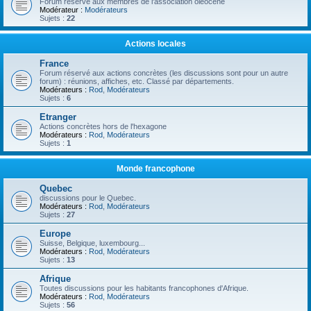
Forum réservé aux membres de l'association oléocène
Modérateur :
Modérateurs
Sujets :
22
Actions locales
France
Forum réservé aux actions concrètes (les discussions sont pour un autre
forum) : réunions, affiches, etc. Classé par départements.
Modérateurs :
Rod
,
Modérateurs
Sujets :
6
Etranger
Actions concrètes hors de l'hexagone
Modérateurs :
Rod
,
Modérateurs
Sujets :
1
Monde francophone
Quebec
discussions pour le Quebec.
Modérateurs :
Rod
,
Modérateurs
Sujets :
27
Europe
Suisse, Belgique, luxembourg...
Modérateurs :
Rod
,
Modérateurs
Sujets :
13
Afrique
Toutes discussions pour les habitants francophones d'Afrique.
Modérateurs :
Rod
,
Modérateurs
Sujets :
56