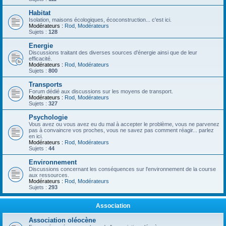
Habitat
Isolation, maisons écologiques, écoconstruction... c'est ici.
Modérateurs :
Rod
,
Modérateurs
Sujets :
128
Energie
Discussions traitant des diverses sources d'énergie ainsi que de leur
efficacité.
Modérateurs :
Rod
,
Modérateurs
Sujets :
800
Transports
Forum dédié aux discussions sur les moyens de transport.
Modérateurs :
Rod
,
Modérateurs
Sujets :
327
Psychologie
Vous avez ou vous avez eu du mal à accepter le problème, vous ne parvenez
pas à convaincre vos proches, vous ne savez pas comment réagir... parlez
en ici.
Modérateurs :
Rod
,
Modérateurs
Sujets :
44
Environnement
Discussions concernant les conséquences sur l'environnement de la course
aux ressources.
Modérateurs :
Rod
,
Modérateurs
Sujets :
293
Association
Association oléocène