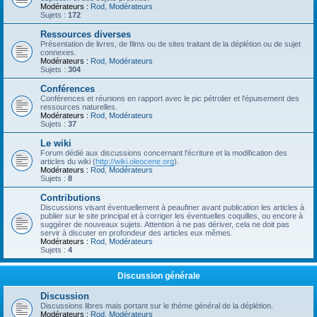
Modérateurs :
Rod
,
Modérateurs
Sujets :
172
Ressources diverses
Présentation de livres, de films ou de sites traitant de la déplétion ou de sujet
connexes.
Modérateurs :
Rod
,
Modérateurs
Sujets :
304
Conférences
Conférences et réunions en rapport avec le pic pétrolier et l'épuisement des
ressources naturelles.
Modérateurs :
Rod
,
Modérateurs
Sujets :
37
Le wiki
Forum dédié aux discussions concernant l'écriture et la modification des
articles du wiki (
http://wiki.oleocene.org
).
Modérateurs :
Rod
,
Modérateurs
Sujets :
8
Contributions
Discussions visant éventuellement à peaufiner avant publication les articles à
publier sur le site principal et à corriger les éventuelles coquilles, ou encore à
suggérer de nouveaux sujets. Attention à ne pas dériver, cela ne doit pas
servir à discuter en profondeur des articles eux mêmes.
Modérateurs :
Rod
,
Modérateurs
Sujets :
4
Discussion générale
Discussion
Discussions libres mais portant sur le thème général de la déplétion.
Modérateurs :
Rod
,
Modérateurs