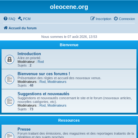
oleocene.org
FAQ
PCM
Inscription
Connexion
Accueil du forum
Nous sommes le 07 août 2026, 13:53
Bienvenue
Introduction
A lire en priorité.
Modérateur :
Rod
Sujets :
2
Bienvenue sur ces forums !
Présentation des règles et accueil des nouveaux venus.
Modérateurs :
Rod
,
Modérateurs
Sujets :
48
Suggestions et nouveautés
Suggestions et nouveautés concernant le site et le forum (nouveaux articles,
nouvelles catégories, etc).
Modérateurs :
Rod
,
Modérateurs
Sujets :
73
Ressources
Presse
Forum traitant des émissions, des magazines et des reportages traitants de la
déplétion et des sujets proches.