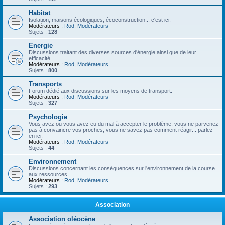
Habitat
Isolation, maisons écologiques, écoconstruction... c'est ici.
Modérateurs :
Rod
,
Modérateurs
Sujets :
128
Energie
Discussions traitant des diverses sources d'énergie ainsi que de leur
efficacité.
Modérateurs :
Rod
,
Modérateurs
Sujets :
800
Transports
Forum dédié aux discussions sur les moyens de transport.
Modérateurs :
Rod
,
Modérateurs
Sujets :
327
Psychologie
Vous avez ou vous avez eu du mal à accepter le problème, vous ne parvenez
pas à convaincre vos proches, vous ne savez pas comment réagir... parlez
en ici.
Modérateurs :
Rod
,
Modérateurs
Sujets :
44
Environnement
Discussions concernant les conséquences sur l'environnement de la course
aux ressources.
Modérateurs :
Rod
,
Modérateurs
Sujets :
293
Association
Association oléocène