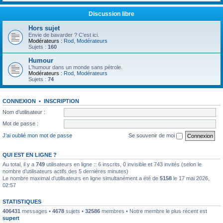
Discussion libre
Hors sujet
Envie de bavarder ? C'est ici.
Modérateurs :
Rod
,
Modérateurs
Sujets :
160
Humour
L'humour dans un monde sans pétrole.
Modérateurs :
Rod
,
Modérateurs
Sujets :
74
CONNEXION
•
INSCRIPTION
Nom d’utilisateur :
Mot de passe :
J’ai oublié mon mot de passe
Se souvenir de moi
QUI EST EN LIGNE ?
Au total, il y a
749
utilisateurs en ligne :: 6 inscrits, 0 invisible et 743 invités (selon le
nombre d’utilisateurs actifs des 5 dernières minutes)
Le nombre maximal d’utilisateurs en ligne simultanément a été de
5158
le 17 mai 2026,
02:57
STATISTIQUES
406431
messages •
4678
sujets •
32586
membres • Notre membre le plus récent est
supert