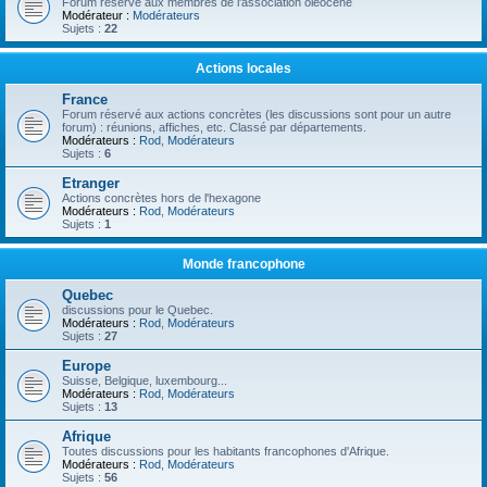
Forum réservé aux membres de l'association oléocène
Modérateur :
Modérateurs
Sujets :
22
Actions locales
France
Forum réservé aux actions concrètes (les discussions sont pour un autre
forum) : réunions, affiches, etc. Classé par départements.
Modérateurs :
Rod
,
Modérateurs
Sujets :
6
Etranger
Actions concrètes hors de l'hexagone
Modérateurs :
Rod
,
Modérateurs
Sujets :
1
Monde francophone
Quebec
discussions pour le Quebec.
Modérateurs :
Rod
,
Modérateurs
Sujets :
27
Europe
Suisse, Belgique, luxembourg...
Modérateurs :
Rod
,
Modérateurs
Sujets :
13
Afrique
Toutes discussions pour les habitants francophones d'Afrique.
Modérateurs :
Rod
,
Modérateurs
Sujets :
56