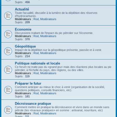
Sujets :
456
Actualité
Toute l'acualité, discutée à la lumière de la déplétion des réserves
d'hydrocarbures.
Modérateurs :
Rod
,
Modérateurs
Sujets :
209
Economie
Discussions traitant de l'impact du pic pétrolier sur l'économie.
Modérateurs :
Rod
,
Modérateurs
Sujets :
370
Géopolitique
Impact de la déplétion sur la géopolitique présente, passée et à venir.
Modérateurs :
Rod
,
Modérateurs
Sujets :
214
Politique nationale et locale
Ce forum ne traite pas du «grand jeu» mais des réactions plus locales au pic
pétrolier, à l'échelle du pays, des régions, ou des villes.
Modérateurs :
Rod
,
Modérateurs
Sujets :
119
Préparer le futur
Comment anticiper au mieux le choc à venir (organisation de la société,
questions politiques, conseils financiers, etc).
Modérateurs :
Rod
,
Modérateurs
Sujets :
181
Décroissance pratique
Comment mettre en pratique la décroissance et vivre dans un monde sans
pétrole (les «travaux pratiques» en somme : artisanat, nourriture, etc)
Modérateurs :
Rod
,
Modérateurs
Sujets :
111