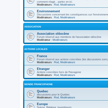
comment réagir... parlez en ici.
Modérateurs :
Rod
,
Modérateurs
Environnement
Discussions concernant les conséquences sur l'environneme
Modérateurs :
Rod
,
Modérateurs
ASSOCIATION
Association oléocène
Forum réservé aux membres de l'association oléocène
Modérateur :
Modérateurs
ACTIONS LOCALES
France
Forum réservé aux actions concrètes (les discussions sont p
Modérateurs :
Rod
,
Modérateurs
Etranger
Actions concrètes hors de l'hexagone
Modérateurs :
Rod
,
Modérateurs
MONDE FRANCOPHONE
Quebec
discussions pour le Quebec.
Modérateurs :
Rod
,
Modérateurs
Europe
Suisse, Belgique, luxembourg...