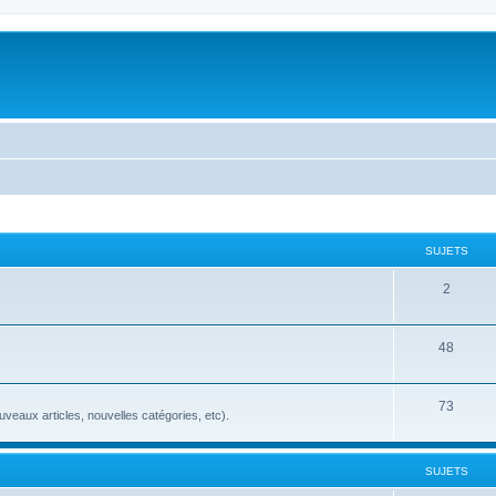
SUJETS
2
48
73
veaux articles, nouvelles catégories, etc).
SUJETS