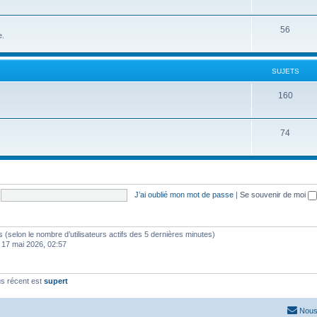
56
e.
SUJETS
160
74
J’ai oublié mon mot de passe
|
Se souvenir de moi
ités (selon le nombre d’utilisateurs actifs des 5 dernières minutes)
 17 mai 2026, 02:57
s récent est
supert
Nous