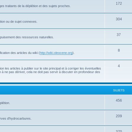
172
s traitants de la déplétion et des sujets proches.
304
létion ou de sujet connexes.
37
'épuisement des ressources naturelles.
8
cation des articles du wiki (
http://wiki.oleocene.org
).
4
 les articles à publier sur le site principal et à corriger les éventuelles
 à ne pas dériver, cela ne doit pas servir à discuter en profondeur des
SUJETS
456
plétion.
209
serves d'hydrocarbures.
370