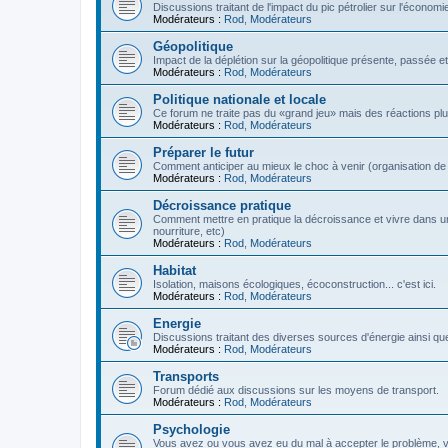
Discussions traitant de l'impact du pic pétrolier sur l'économi
Modérateurs :
Rod
,
Modérateurs
Géopolitique
Impact de la déplétion sur la géopolitique présente, passée et
Modérateurs :
Rod
,
Modérateurs
Politique nationale et locale
Ce forum ne traite pas du «grand jeu» mais des réactions plus 
Modérateurs :
Rod
,
Modérateurs
Préparer le futur
Comment anticiper au mieux le choc à venir (organisation de la
Modérateurs :
Rod
,
Modérateurs
Décroissance pratique
Comment mettre en pratique la décroissance et vivre dans u
nourriture, etc)
Modérateurs :
Rod
,
Modérateurs
Habitat
Isolation, maisons écologiques, écoconstruction... c'est ici.
Modérateurs :
Rod
,
Modérateurs
Energie
Discussions traitant des diverses sources d'énergie ainsi que 
Modérateurs :
Rod
,
Modérateurs
Transports
Forum dédié aux discussions sur les moyens de transport.
Modérateurs :
Rod
,
Modérateurs
Psychologie
Vous avez ou vous avez eu du mal à accepter le problème,