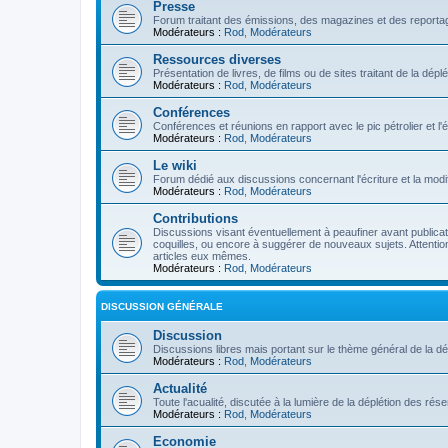
Presse
Forum traitant des émissions, des magazines et des reportage
Modérateurs :
Rod
,
Modérateurs
Ressources diverses
Présentation de livres, de films ou de sites traitant de la dép
Modérateurs :
Rod
,
Modérateurs
Conférences
Conférences et réunions en rapport avec le pic pétrolier et l
Modérateurs :
Rod
,
Modérateurs
Le wiki
Forum dédié aux discussions concernant l'écriture et la modifi
Modérateurs :
Rod
,
Modérateurs
Contributions
Discussions visant éventuellement à peaufiner avant publication
coquilles, ou encore à suggérer de nouveaux sujets. Attention
articles eux mêmes.
Modérateurs :
Rod
,
Modérateurs
DISCUSSION GÉNÉRALE
Discussion
Discussions libres mais portant sur le thème général de la dé
Modérateurs :
Rod
,
Modérateurs
Actualité
Toute l'acualité, discutée à la lumière de la déplétion des ré
Modérateurs :
Rod
,
Modérateurs
Economie