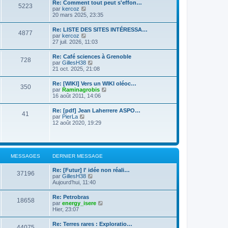
d
Re: Comment tout peut s'effon…
e
e
5223
e
C
par
kercoz
r
r
r
o
20 mars 2025, 23:35
l
m
n
n
e
e
i
s
d
s
Re: LISTE DES SITES INTÉRESSA…
e
4877
u
e
s
C
par
kercoz
r
l
r
a
o
27 juil. 2026, 11:03
m
t
n
g
n
e
e
i
e
s
s
Re: Café sciences à Grenoble
r
e
728
u
s
C
par
GillesH38
l
r
l
a
o
21 oct. 2025, 21:08
e
m
t
g
n
d
e
e
e
s
e
s
Re: [WIKI] Vers un WIKI oléoc…
r
350
u
r
s
C
par
Raminagrobis
l
l
n
a
o
16 août 2011, 14:06
e
t
i
g
n
d
e
e
e
s
e
Re: [pdf] Jean Laherrere ASPO…
r
r
41
u
r
C
par
PierLa
l
m
l
n
o
12 août 2020, 19:29
e
e
t
i
n
d
s
e
e
s
e
s
r
r
u
r
a
l
m
l
n
g
e
e
t
i
e
MESSAGES
DERNIER MESSAGE
d
s
e
e
e
s
r
r
r
a
Re: [Futur] l' idée non réali…
l
m
37196
n
g
C
par
GillesH38
e
e
i
e
o
Aujourd’hui, 11:40
d
s
e
n
e
s
r
s
r
a
Re: Petrobras
m
18658
u
n
g
C
par
energy_isere
e
l
i
e
o
Hier, 23:07
s
t
e
n
s
e
r
s
a
Re: Terres rares : Exploratio…
r
m
44075
u