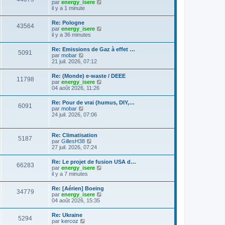
C
g
par
energy_isere
l
e
l
o
e
il y a 1 minute
e
s
t
n
d
s
e
s
e
a
Re: Pologne
r
43564
u
r
g
C
par
energy_isere
l
l
n
e
o
il y a 36 minutes
e
t
i
n
d
e
e
s
e
Re: Emissions de Gaz à effet …
r
r
5091
u
r
C
par
mobar
l
m
l
n
o
21 juil. 2026, 07:12
e
e
t
i
n
d
s
e
e
s
e
s
Re: (Monde) e-waste / DEEE
r
r
11798
u
r
a
C
par
energy_isere
l
m
l
n
g
o
04 août 2026, 11:26
e
e
t
i
e
n
d
s
e
e
s
e
s
Re: Pour de vrai (humus, DIY,…
r
r
6091
u
r
a
C
par
mobar
l
m
l
n
g
o
24 juil. 2026, 07:06
e
e
t
i
e
n
d
s
e
e
s
e
s
r
r
u
r
a
Re: Climatisation
l
m
5187
l
n
g
C
par
GillesH38
e
e
t
i
e
o
27 juil. 2026, 07:24
d
s
e
e
n
e
s
r
r
s
r
a
Re: Le projet de fusion USA d…
l
m
66283
u
n
g
C
par
energy_isere
e
e
l
i
e
o
il y a 7 minutes
d
s
t
e
n
e
s
e
r
s
r
a
Re: [Aérien] Boeing
r
m
34779
u
n
g
C
par
energy_isere
l
e
l
i
e
o
04 août 2026, 15:35
e
s
t
e
n
d
s
e
r
s
e
a
Re: Ukraine
r
m
5294
u
r
g
C
par
kercoz
l
e
l