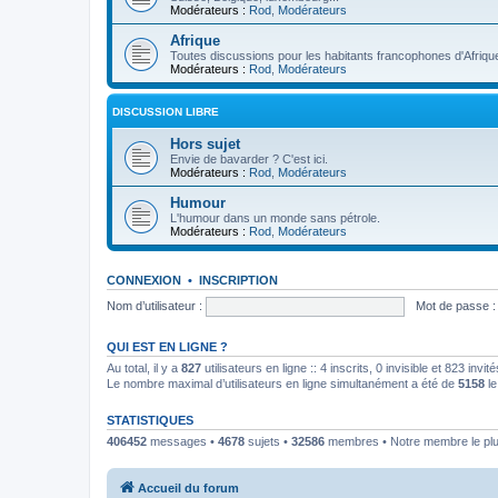
Modérateurs :
Rod
,
Modérateurs
Afrique
Toutes discussions pour les habitants francophones d'Afriqu
Modérateurs :
Rod
,
Modérateurs
DISCUSSION LIBRE
Hors sujet
Envie de bavarder ? C'est ici.
Modérateurs :
Rod
,
Modérateurs
Humour
L'humour dans un monde sans pétrole.
Modérateurs :
Rod
,
Modérateurs
CONNEXION
•
INSCRIPTION
Nom d’utilisateur :
Mot de passe :
QUI EST EN LIGNE ?
Au total, il y a
827
utilisateurs en ligne :: 4 inscrits, 0 invisible et 823 inv
Le nombre maximal d’utilisateurs en ligne simultanément a été de
5158
le
STATISTIQUES
406452
messages •
4678
sujets •
32586
membres • Notre membre le plu
Accueil du forum