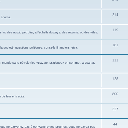
e.
214
 à venir.
119
locales au pic pétrolier, à l'échelle du pays, des régions, ou des villes.
181
 société, questions politiques, conseils financiers, etc).
111
n monde sans pétrole (les «travaux pratiques» en somme : artisanat,
128
800
de leur efficacité.
327
44
 vous ne parvenez pas à convaincre vos proches, vous ne savez pas