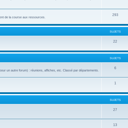
293
nt de la course aux ressources.
SUJETS
22
SUJETS
6
our un autre forum) : réunions, affiches, etc. Classé par départements.
1
SUJETS
27
13