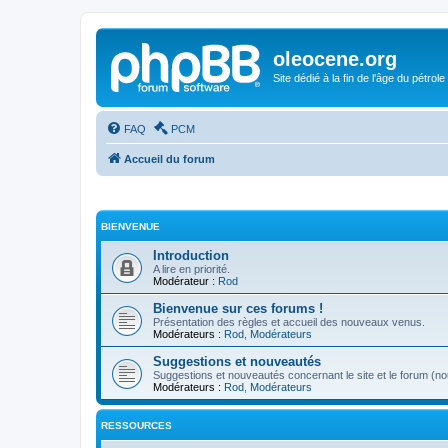
oleocene.org
Site dédié à la fin de l'âge du pétrole
FAQ
PCM
Accueil du forum
BIENVENUE
Introduction
A lire en priorité.
Modérateur :
Rod
Bienvenue sur ces forums !
Présentation des règles et accueil des nouveaux venus.
Modérateurs :
Rod
,
Modérateurs
Suggestions et nouveautés
Suggestions et nouveautés concernant le site et le forum (nou
Modérateurs :
Rod
,
Modérateurs
RESSOURCES