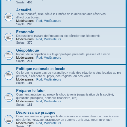
Sujets :
456
Actualité
Toute l'acualité, discutée à la lumière de la déplétion des réserves
d'hydrocarbures.
Modérateurs :
Rod
,
Modérateurs
Sujets :
209
Economie
Discussions traitant de l'impact du pic pétrolier sur l'économie.
Modérateurs :
Rod
,
Modérateurs
Sujets :
370
Géopolitique
Impact de la déplétion sur la géopolitique présente, passée et à venir.
Modérateurs :
Rod
,
Modérateurs
Sujets :
214
Politique nationale et locale
Ce forum ne traite pas du «grand jeu» mais des réactions plus locales au pic
pétrolier, à l'échelle du pays, des régions, ou des villes.
Modérateurs :
Rod
,
Modérateurs
Sujets :
119
Préparer le futur
Comment anticiper au mieux le choc à venir (organisation de la société,
questions politiques, conseils financiers, etc).
Modérateurs :
Rod
,
Modérateurs
Sujets :
181
Décroissance pratique
Comment mettre en pratique la décroissance et vivre dans un monde sans
pétrole (les «travaux pratiques» en somme : artisanat, nourriture, etc)
Modérateurs :
Rod
,
Modérateurs
Sujets :
111