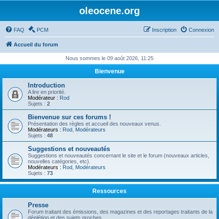
oleocene.org
FAQ
PCM
Inscription
Connexion
Accueil du forum
Nous sommes le 09 août 2026, 11:25
Bienvenue
Introduction
A lire en priorité.
Modérateur :
Rod
Sujets :
2
Bienvenue sur ces forums !
Présentation des règles et accueil des nouveaux venus.
Modérateurs :
Rod
,
Modérateurs
Sujets :
48
Suggestions et nouveautés
Suggestions et nouveautés concernant le site et le forum (nouveaux articles,
nouvelles catégories, etc).
Modérateurs :
Rod
,
Modérateurs
Sujets :
73
Ressources
Presse
Forum traitant des émissions, des magazines et des reportages traitants de la
déplétion et des sujets proches.