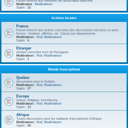
Forum réservé aux membres de l'association oléocène
Modérateur :
Modérateurs
Sujets :
22
Actions locales
France
Forum réservé aux actions concrètes (les discussions sont pour un autre
forum) : réunions, affiches, etc. Classé par départements.
Modérateurs :
Rod
,
Modérateurs
Sujets :
6
Etranger
Actions concrètes hors de l'hexagone
Modérateurs :
Rod
,
Modérateurs
Sujets :
1
Monde francophone
Quebec
discussions pour le Quebec.
Modérateurs :
Rod
,
Modérateurs
Sujets :
27
Europe
Suisse, Belgique, luxembourg...
Modérateurs :
Rod
,
Modérateurs
Sujets :
13
Afrique
Toutes discussions pour les habitants francophones d'Afrique.
Modérateurs :
Rod
,
Modérateurs
Sujets :
56