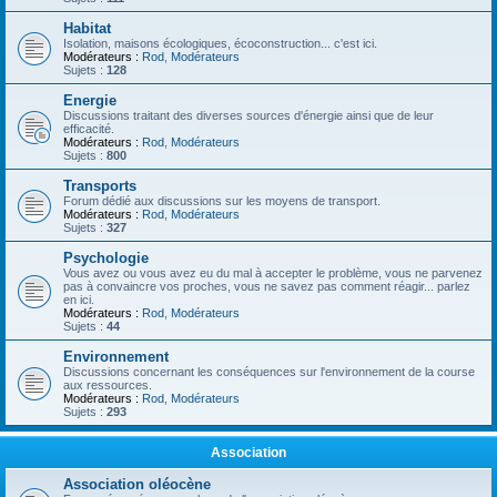
Habitat
Isolation, maisons écologiques, écoconstruction... c'est ici.
Modérateurs :
Rod
,
Modérateurs
Sujets :
128
Energie
Discussions traitant des diverses sources d'énergie ainsi que de leur
efficacité.
Modérateurs :
Rod
,
Modérateurs
Sujets :
800
Transports
Forum dédié aux discussions sur les moyens de transport.
Modérateurs :
Rod
,
Modérateurs
Sujets :
327
Psychologie
Vous avez ou vous avez eu du mal à accepter le problème, vous ne parvenez
pas à convaincre vos proches, vous ne savez pas comment réagir... parlez
en ici.
Modérateurs :
Rod
,
Modérateurs
Sujets :
44
Environnement
Discussions concernant les conséquences sur l'environnement de la course
aux ressources.
Modérateurs :
Rod
,
Modérateurs
Sujets :
293
Association
Association oléocène