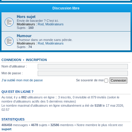
Discussion libre
Hors sujet
Envie de bavarder ? C'est ici.
Modérateurs :
Rod
,
Modérateurs
Sujets :
160
Humour
L'humour dans un monde sans pétrole.
Modérateurs :
Rod
,
Modérateurs
Sujets :
74
CONNEXION
•
INSCRIPTION
Nom d’utilisateur :
Mot de passe :
J’ai oublié mon mot de passe
Se souvenir de moi
QUI EST EN LIGNE ?
Au total, il y a
882
utilisateurs en ligne :: 3 inscrits, 0 invisible et 879 invités (selon le
nombre d’utilisateurs actifs des 5 dernières minutes)
Le nombre maximal d’utilisateurs en ligne simultanément a été de
5158
le 17 mai 2026,
02:57
STATISTIQUES
406458
messages •
4678
sujets •
32586
membres • Notre membre le plus récent est
supert