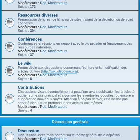
Modérateurs :
Rod
,
Modérateurs
Sujets :
172
Ressources diverses
Présentation de livres, de films ou de sites traitant de la déplétion ou de sujet
connexes.
Modérateurs :
Rod
,
Modérateurs
Sujets :
304
Conférences
Conférences et réunions en rapport avec le pic pétrolier et l'épuisement des
ressources naturelles.
Modérateurs :
Rod
,
Modérateurs
Sujets :
37
Le wiki
Forum dédié aux discussions concernant l'écriture et la modification des
articles du wiki (
http://wiki.oleocene.org
).
Modérateurs :
Rod
,
Modérateurs
Sujets :
8
Contributions
Discussions visant éventuellement à peaufiner avant publication les articles à
publier sur le site principal et à corriger les éventuelles coquilles, ou encore à
suggérer de nouveaux sujets. Attention à ne pas dériver, cela ne doit pas
servir à discuter en profondeur des articles eux mêmes.
Modérateurs :
Rod
,
Modérateurs
Sujets :
4
Discussion générale
Discussion
Discussions libres mais portant sur le thème général de la déplétion.
Modérateurs :
Rod
,
Modérateurs