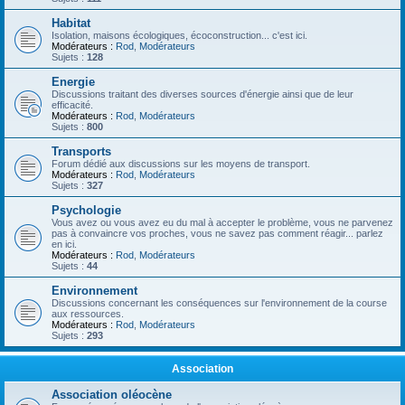
Habitat
Isolation, maisons écologiques, écoconstruction... c'est ici.
Modérateurs :
Rod
,
Modérateurs
Sujets :
128
Energie
Discussions traitant des diverses sources d'énergie ainsi que de leur
efficacité.
Modérateurs :
Rod
,
Modérateurs
Sujets :
800
Transports
Forum dédié aux discussions sur les moyens de transport.
Modérateurs :
Rod
,
Modérateurs
Sujets :
327
Psychologie
Vous avez ou vous avez eu du mal à accepter le problème, vous ne parvenez
pas à convaincre vos proches, vous ne savez pas comment réagir... parlez
en ici.
Modérateurs :
Rod
,
Modérateurs
Sujets :
44
Environnement
Discussions concernant les conséquences sur l'environnement de la course
aux ressources.
Modérateurs :
Rod
,
Modérateurs
Sujets :
293
Association
Association oléocène