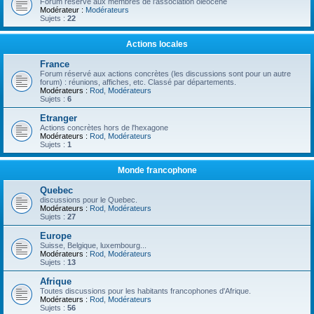
Forum réservé aux membres de l'association oléocène
Modérateur :
Modérateurs
Sujets :
22
Actions locales
France
Forum réservé aux actions concrètes (les discussions sont pour un autre
forum) : réunions, affiches, etc. Classé par départements.
Modérateurs :
Rod
,
Modérateurs
Sujets :
6
Etranger
Actions concrètes hors de l'hexagone
Modérateurs :
Rod
,
Modérateurs
Sujets :
1
Monde francophone
Quebec
discussions pour le Quebec.
Modérateurs :
Rod
,
Modérateurs
Sujets :
27
Europe
Suisse, Belgique, luxembourg...
Modérateurs :
Rod
,
Modérateurs
Sujets :
13
Afrique
Toutes discussions pour les habitants francophones d'Afrique.
Modérateurs :
Rod
,
Modérateurs
Sujets :
56