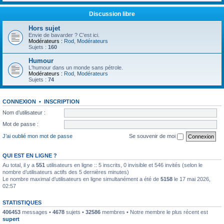
Discussion libre
Hors sujet
Envie de bavarder ? C'est ici.
Modérateurs :
Rod
,
Modérateurs
Sujets :
160
Humour
L'humour dans un monde sans pétrole.
Modérateurs :
Rod
,
Modérateurs
Sujets :
74
CONNEXION
•
INSCRIPTION
Nom d’utilisateur :
Mot de passe :
J’ai oublié mon mot de passe
Se souvenir de moi
QUI EST EN LIGNE ?
Au total, il y a
551
utilisateurs en ligne :: 5 inscrits, 0 invisible et 546 invités (selon le
nombre d’utilisateurs actifs des 5 dernières minutes)
Le nombre maximal d’utilisateurs en ligne simultanément a été de
5158
le 17 mai 2026,
02:57
STATISTIQUES
406453
messages •
4678
sujets •
32586
membres • Notre membre le plus récent est
supert