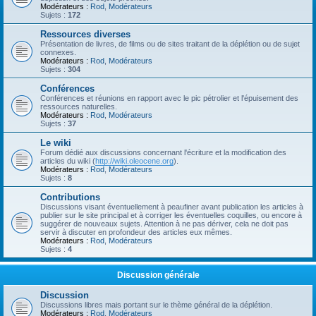
Modérateurs :
Rod
,
Modérateurs
Sujets :
172
Ressources diverses
Présentation de livres, de films ou de sites traitant de la déplétion ou de sujet
connexes.
Modérateurs :
Rod
,
Modérateurs
Sujets :
304
Conférences
Conférences et réunions en rapport avec le pic pétrolier et l'épuisement des
ressources naturelles.
Modérateurs :
Rod
,
Modérateurs
Sujets :
37
Le wiki
Forum dédié aux discussions concernant l'écriture et la modification des
articles du wiki (
http://wiki.oleocene.org
).
Modérateurs :
Rod
,
Modérateurs
Sujets :
8
Contributions
Discussions visant éventuellement à peaufiner avant publication les articles à
publier sur le site principal et à corriger les éventuelles coquilles, ou encore à
suggérer de nouveaux sujets. Attention à ne pas dériver, cela ne doit pas
servir à discuter en profondeur des articles eux mêmes.
Modérateurs :
Rod
,
Modérateurs
Sujets :
4
Discussion générale
Discussion
Discussions libres mais portant sur le thème général de la déplétion.
Modérateurs :
Rod
,
Modérateurs