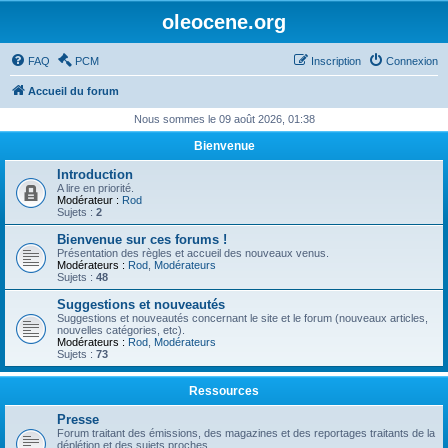
oleocene.org
FAQ
PCM
Inscription
Connexion
Accueil du forum
Nous sommes le 09 août 2026, 01:38
Bienvenue
Introduction
A lire en priorité.
Modérateur :
Rod
Sujets :
2
Bienvenue sur ces forums !
Présentation des règles et accueil des nouveaux venus.
Modérateurs :
Rod
,
Modérateurs
Sujets :
48
Suggestions et nouveautés
Suggestions et nouveautés concernant le site et le forum (nouveaux articles,
nouvelles catégories, etc).
Modérateurs :
Rod
,
Modérateurs
Sujets :
73
Ressources
Presse
Forum traitant des émissions, des magazines et des reportages traitants de la
déplétion et des sujets proches.