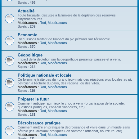
Sujets :
456
Actualité
Toute l'acualité, discutée à la lumière de la déplétion des réserves
d'hydrocarbures.
Modérateurs :
Rod
,
Modérateurs
Sujets :
209
Economie
Discussions traitant de l'impact du pic pétrolier sur l'économie.
Modérateurs :
Rod
,
Modérateurs
Sujets :
370
Géopolitique
Impact de la déplétion sur la géopolitique présente, passée et à venir.
Modérateurs :
Rod
,
Modérateurs
Sujets :
214
Politique nationale et locale
Ce forum ne traite pas du «grand jeu» mais des réactions plus locales au pic
pétrolier, à l'échelle du pays, des régions, ou des villes.
Modérateurs :
Rod
,
Modérateurs
Sujets :
119
Préparer le futur
Comment anticiper au mieux le choc à venir (organisation de la société,
questions politiques, conseils financiers, etc).
Modérateurs :
Rod
,
Modérateurs
Sujets :
181
Décroissance pratique
Comment mettre en pratique la décroissance et vivre dans un monde sans
pétrole (les «travaux pratiques» en somme : artisanat, nourriture, etc)
Modérateurs :
Rod
,
Modérateurs
Sujets :
111