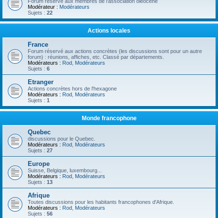
Forum réservé aux membres de l'association oléocène
Modérateur :
Modérateurs
Sujets :
22
Actions locales
France
Forum réservé aux actions concrètes (les discussions sont pour un autre
forum) : réunions, affiches, etc. Classé par départements.
Modérateurs :
Rod
,
Modérateurs
Sujets :
6
Etranger
Actions concrètes hors de l'hexagone
Modérateurs :
Rod
,
Modérateurs
Sujets :
1
Monde francophone
Quebec
discussions pour le Quebec.
Modérateurs :
Rod
,
Modérateurs
Sujets :
27
Europe
Suisse, Belgique, luxembourg...
Modérateurs :
Rod
,
Modérateurs
Sujets :
13
Afrique
Toutes discussions pour les habitants francophones d'Afrique.
Modérateurs :
Rod
,
Modérateurs
Sujets :
56