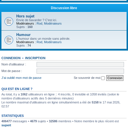
Discussion libre
Hors sujet
Envie de bavarder ? C'est ici.
Modérateurs :
Rod
,
Modérateurs
Sujets :
160
Humour
L'humour dans un monde sans pétrole.
Modérateurs :
Rod
,
Modérateurs
Sujets :
74
CONNEXION
•
INSCRIPTION
Nom d’utilisateur :
Mot de passe :
J’ai oublié mon mot de passe
Se souvenir de moi
QUI EST EN LIGNE ?
Au total, il y a
1062
utilisateurs en ligne :: 4 inscrits, 0 invisible et 1058 invités (selon le
nombre d’utilisateurs actifs des 5 dernières minutes)
Le nombre maximal d’utilisateurs en ligne simultanément a été de
5158
le 17 mai 2026,
02:57
STATISTIQUES
406477
messages •
4679
sujets •
32586
membres • Notre membre le plus récent est
supert