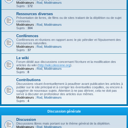
Modérateurs :
Rod
,
Modérateurs
Sujets :
172
Ressources diverses
Présentation de livres, de films ou de sites traitant de la déplétion ou de sujet
connexes.
Modérateurs :
Rod
,
Modérateurs
Sujets :
304
Conférences
Conférences et réunions en rapport avec le pic pétrolier et l'épuisement des
ressources naturelles.
Modérateurs :
Rod
,
Modérateurs
Sujets :
37
Le wiki
Forum dédié aux discussions concernant l'écriture et la modification des
articles du wiki (
http://wiki.oleocene.org
).
Modérateurs :
Rod
,
Modérateurs
Sujets :
8
Contributions
Discussions visant éventuellement à peaufiner avant publication les articles à
publier sur le site principal et à corriger les éventuelles coquilles, ou encore à
suggérer de nouveaux sujets. Attention à ne pas dériver, cela ne doit pas
servir à discuter en profondeur des articles eux mêmes.
Modérateurs :
Rod
,
Modérateurs
Sujets :
4
Discussion générale
Discussion
Discussions libres mais portant sur le thème général de la déplétion.
Modérateurs :
Rod
,
Modérateurs