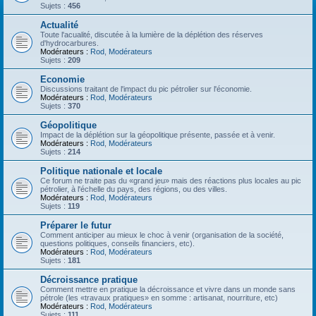
Sujets :
456
Actualité
Toute l'acualité, discutée à la lumière de la déplétion des réserves
d'hydrocarbures.
Modérateurs :
Rod
,
Modérateurs
Sujets :
209
Economie
Discussions traitant de l'impact du pic pétrolier sur l'économie.
Modérateurs :
Rod
,
Modérateurs
Sujets :
370
Géopolitique
Impact de la déplétion sur la géopolitique présente, passée et à venir.
Modérateurs :
Rod
,
Modérateurs
Sujets :
214
Politique nationale et locale
Ce forum ne traite pas du «grand jeu» mais des réactions plus locales au pic
pétrolier, à l'échelle du pays, des régions, ou des villes.
Modérateurs :
Rod
,
Modérateurs
Sujets :
119
Préparer le futur
Comment anticiper au mieux le choc à venir (organisation de la société,
questions politiques, conseils financiers, etc).
Modérateurs :
Rod
,
Modérateurs
Sujets :
181
Décroissance pratique
Comment mettre en pratique la décroissance et vivre dans un monde sans
pétrole (les «travaux pratiques» en somme : artisanat, nourriture, etc)
Modérateurs :
Rod
,
Modérateurs
Sujets :
111