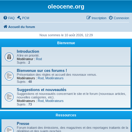
oleocene.org
FAQ
PCM
Inscription
Connexion
Accueil du forum
Nous sommes le 10 août 2026, 12:29
Bienvenue
Introduction
A lire en priorité.
Modérateur :
Rod
Sujets :
2
Bienvenue sur ces forums !
Présentation des règles et accueil des nouveaux venus.
Modérateurs :
Rod
,
Modérateurs
Sujets :
48
Suggestions et nouveautés
Suggestions et nouveautés concernant le site et le forum (nouveaux articles,
nouvelles catégories, etc).
Modérateurs :
Rod
,
Modérateurs
Sujets :
73
Ressources
Presse
Forum traitant des émissions, des magazines et des reportages traitants de la
déplétion et des sujets proches.