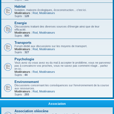
Habitat
Isolation, maisons écologiques, écoconstruction... c'est ici.
Modérateurs :
Rod
,
Modérateurs
Sujets :
128
Energie
Discussions traitant des diverses sources d'énergie ainsi que de leur
efficacité.
Modérateurs :
Rod
,
Modérateurs
Sujets :
800
Transports
Forum dédié aux discussions sur les moyens de transport.
Modérateurs :
Rod
,
Modérateurs
Sujets :
327
Psychologie
Vous avez ou vous avez eu du mal à accepter le problème, vous ne parvenez
pas à convaincre vos proches, vous ne savez pas comment réagir... parlez
en ici.
Modérateurs :
Rod
,
Modérateurs
Sujets :
44
Environnement
Discussions concernant les conséquences sur l'environnement de la course
aux ressources.
Modérateurs :
Rod
,
Modérateurs
Sujets :
293
Association
Association oléocène