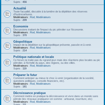
Sujets :
456
Actualité
Toute l'acualité, discutée à la lumière de la déplétion des réserves
d'hydrocarbures.
Modérateurs :
Rod
,
Modérateurs
Sujets :
209
Economie
Discussions traitant de l'impact du pic pétrolier sur l'économie.
Modérateurs :
Rod
,
Modérateurs
Sujets :
370
Géopolitique
Impact de la déplétion sur la géopolitique présente, passée et à venir.
Modérateurs :
Rod
,
Modérateurs
Sujets :
214
Politique nationale et locale
Ce forum ne traite pas du «grand jeu» mais des réactions plus locales au pic
pétrolier, à l'échelle du pays, des régions, ou des villes.
Modérateurs :
Rod
,
Modérateurs
Sujets :
119
Préparer le futur
Comment anticiper au mieux le choc à venir (organisation de la société,
questions politiques, conseils financiers, etc).
Modérateurs :
Rod
,
Modérateurs
Sujets :
181
Décroissance pratique
Comment mettre en pratique la décroissance et vivre dans un monde sans
pétrole (les «travaux pratiques» en somme : artisanat, nourriture, etc)
Modérateurs :
Rod
,
Modérateurs
Sujets :
111