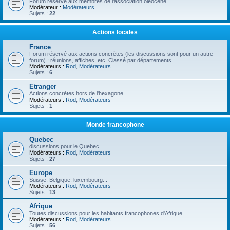
Forum réservé aux membres de l'association oléocène
Modérateur :
Modérateurs
Sujets :
22
Actions locales
France
Forum réservé aux actions concrètes (les discussions sont pour un autre
forum) : réunions, affiches, etc. Classé par départements.
Modérateurs :
Rod
,
Modérateurs
Sujets :
6
Etranger
Actions concrètes hors de l'hexagone
Modérateurs :
Rod
,
Modérateurs
Sujets :
1
Monde francophone
Quebec
discussions pour le Quebec.
Modérateurs :
Rod
,
Modérateurs
Sujets :
27
Europe
Suisse, Belgique, luxembourg...
Modérateurs :
Rod
,
Modérateurs
Sujets :
13
Afrique
Toutes discussions pour les habitants francophones d'Afrique.
Modérateurs :
Rod
,
Modérateurs
Sujets :
56