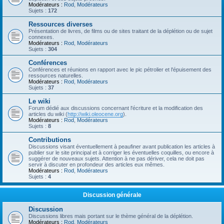
Modérateurs :
Rod
,
Modérateurs
Sujets :
172
Ressources diverses
Présentation de livres, de films ou de sites traitant de la déplétion ou de sujet
connexes.
Modérateurs :
Rod
,
Modérateurs
Sujets :
304
Conférences
Conférences et réunions en rapport avec le pic pétrolier et l'épuisement des
ressources naturelles.
Modérateurs :
Rod
,
Modérateurs
Sujets :
37
Le wiki
Forum dédié aux discussions concernant l'écriture et la modification des
articles du wiki (
http://wiki.oleocene.org
).
Modérateurs :
Rod
,
Modérateurs
Sujets :
8
Contributions
Discussions visant éventuellement à peaufiner avant publication les articles à
publier sur le site principal et à corriger les éventuelles coquilles, ou encore à
suggérer de nouveaux sujets. Attention à ne pas dériver, cela ne doit pas
servir à discuter en profondeur des articles eux mêmes.
Modérateurs :
Rod
,
Modérateurs
Sujets :
4
Discussion générale
Discussion
Discussions libres mais portant sur le thème général de la déplétion.
Modérateurs :
Rod
,
Modérateurs