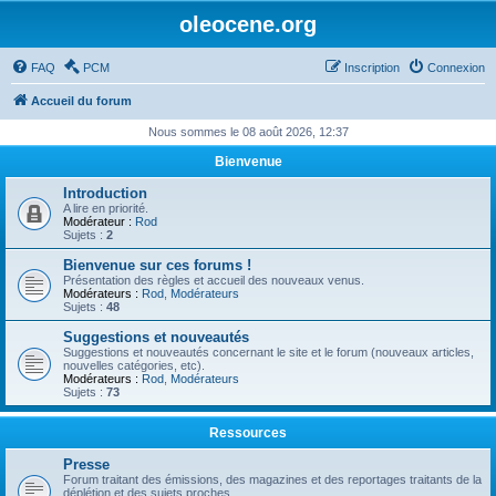
oleocene.org
FAQ
PCM
Inscription
Connexion
Accueil du forum
Nous sommes le 08 août 2026, 12:37
Bienvenue
Introduction
A lire en priorité.
Modérateur :
Rod
Sujets :
2
Bienvenue sur ces forums !
Présentation des règles et accueil des nouveaux venus.
Modérateurs :
Rod
,
Modérateurs
Sujets :
48
Suggestions et nouveautés
Suggestions et nouveautés concernant le site et le forum (nouveaux articles,
nouvelles catégories, etc).
Modérateurs :
Rod
,
Modérateurs
Sujets :
73
Ressources
Presse
Forum traitant des émissions, des magazines et des reportages traitants de la
déplétion et des sujets proches.