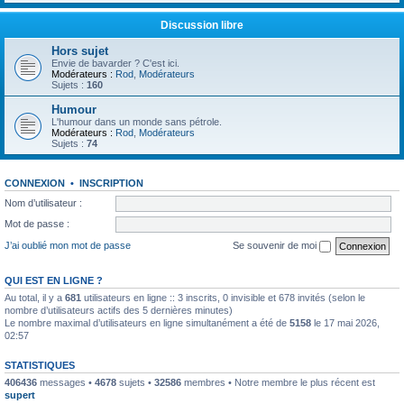
Discussion libre
Hors sujet
Envie de bavarder ? C'est ici.
Modérateurs :
Rod
,
Modérateurs
Sujets :
160
Humour
L'humour dans un monde sans pétrole.
Modérateurs :
Rod
,
Modérateurs
Sujets :
74
CONNEXION
•
INSCRIPTION
Nom d’utilisateur :
Mot de passe :
J’ai oublié mon mot de passe
Se souvenir de moi
QUI EST EN LIGNE ?
Au total, il y a
681
utilisateurs en ligne :: 3 inscrits, 0 invisible et 678 invités (selon le
nombre d’utilisateurs actifs des 5 dernières minutes)
Le nombre maximal d’utilisateurs en ligne simultanément a été de
5158
le 17 mai 2026,
02:57
STATISTIQUES
406436
messages •
4678
sujets •
32586
membres • Notre membre le plus récent est
supert