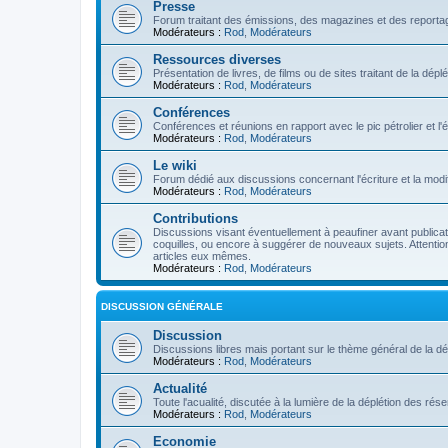
Presse
Forum traitant des émissions, des magazines et des reportage
Modérateurs :
Rod
,
Modérateurs
Ressources diverses
Présentation de livres, de films ou de sites traitant de la dép
Modérateurs :
Rod
,
Modérateurs
Conférences
Conférences et réunions en rapport avec le pic pétrolier et l
Modérateurs :
Rod
,
Modérateurs
Le wiki
Forum dédié aux discussions concernant l'écriture et la modifi
Modérateurs :
Rod
,
Modérateurs
Contributions
Discussions visant éventuellement à peaufiner avant publication
coquilles, ou encore à suggérer de nouveaux sujets. Attention
articles eux mêmes.
Modérateurs :
Rod
,
Modérateurs
DISCUSSION GÉNÉRALE
Discussion
Discussions libres mais portant sur le thème général de la dé
Modérateurs :
Rod
,
Modérateurs
Actualité
Toute l'acualité, discutée à la lumière de la déplétion des ré
Modérateurs :
Rod
,
Modérateurs
Economie