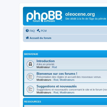
oleocene.org
Site dédié à la fin de l'âge du pétrole
FAQ
PCM
Accueil du forum
BIENVENUE
Introduction
A lire en priorité.
Modérateur :
Rod
Bienvenue sur ces forums !
Présentation des règles et accueil des nouveaux venus.
Modérateurs :
Rod
,
Modérateurs
Suggestions et nouveautés
Suggestions et nouveautés concernant le site et le forum (nou
Modérateurs :
Rod
,
Modérateurs
RESSOURCES