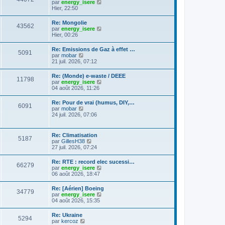
C
g
par
energy_isere
l
e
l
o
e
Hier, 22:50
e
s
t
n
d
s
e
s
e
a
Re: Mongolie
r
43562
u
r
g
C
par
energy_isere
l
l
n
e
o
Hier, 00:26
e
t
i
n
d
e
e
s
e
Re: Emissions de Gaz à effet …
r
r
5091
u
r
C
par
mobar
l
m
l
n
o
21 juil. 2026, 07:12
e
e
t
i
n
d
s
e
e
s
e
s
Re: (Monde) e-waste / DEEE
r
r
11798
u
r
a
C
par
energy_isere
l
m
l
n
g
o
04 août 2026, 11:26
e
e
t
i
e
n
d
s
e
e
s
e
s
Re: Pour de vrai (humus, DIY,…
r
r
6091
u
r
a
C
par
mobar
l
m
l
n
g
o
24 juil. 2026, 07:06
e
e
t
i
e
n
d
s
e
e
s
e
s
r
r
u
r
a
Re: Climatisation
l
m
5187
l
n
g
C
par
GillesH38
e
e
t
i
e
o
27 juil. 2026, 07:24
d
s
e
e
n
e
s
r
r
s
r
a
Re: RTE : record elec sucessi…
l
m
66279
u
n
g
C
par
energy_isere
e
e
l
i
e
o
06 août 2026, 18:47
d
s
t
e
n
e
s
e
r
s
r
a
Re: [Aérien] Boeing
r
m
34779
u
n
g
C
par
energy_isere
l
e
l
i
e
o
04 août 2026, 15:35
e
s
t
e
n
d
s
e
r
s
e
a
Re: Ukraine
r
m
5294
u
r
g
C
par
kercoz
l
e
l