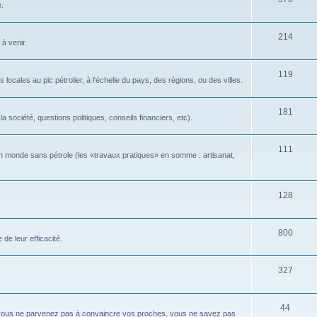
e.
214
 à venir.
119
locales au pic pétrolier, à l'échelle du pays, des régions, ou des villes.
181
 société, questions politiques, conseils financiers, etc).
111
n monde sans pétrole (les «travaux pratiques» en somme : artisanat,
128
800
de leur efficacité.
327
44
 vous ne parvenez pas à convaincre vos proches, vous ne savez pas