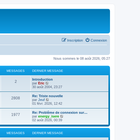
Inscription
Connexion
Nous sommes le 08 août 2026, 05:27
MESSAGES
DERNIER MESSAGE
Introduction
2
C
par
Eric
o
30 août 2004, 23:27
n
s
Re: Triste nouvelle
2808
u
C
par
Jeuf
l
o
01 févr. 2026, 12:42
t
n
e
s
Re: Problème de connexion sur…
r
1977
u
C
par
energy_isere
l
l
o
02 août 2026, 00:39
e
t
n
d
e
s
e
r
u
r
MESSAGES
DERNIER MESSAGE
l
l
n
e
t
i