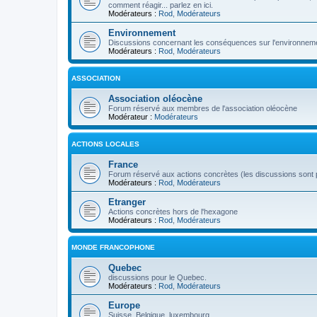
comment réagir... parlez en ici.
Modérateurs :
Rod
,
Modérateurs
Environnement
Discussions concernant les conséquences sur l'environneme
Modérateurs :
Rod
,
Modérateurs
ASSOCIATION
Association oléocène
Forum réservé aux membres de l'association oléocène
Modérateur :
Modérateurs
ACTIONS LOCALES
France
Forum réservé aux actions concrètes (les discussions sont p
Modérateurs :
Rod
,
Modérateurs
Etranger
Actions concrètes hors de l'hexagone
Modérateurs :
Rod
,
Modérateurs
MONDE FRANCOPHONE
Quebec
discussions pour le Quebec.
Modérateurs :
Rod
,
Modérateurs
Europe
Suisse, Belgique, luxembourg...