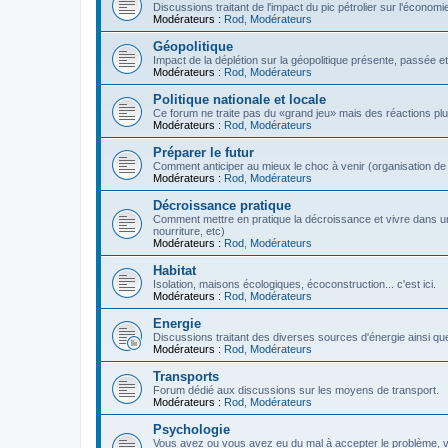
Discussions traitant de l'impact du pic pétrolier sur l'économi
Modérateurs :
Rod
,
Modérateurs
Géopolitique
Impact de la déplétion sur la géopolitique présente, passée et
Modérateurs :
Rod
,
Modérateurs
Politique nationale et locale
Ce forum ne traite pas du «grand jeu» mais des réactions plus 
Modérateurs :
Rod
,
Modérateurs
Préparer le futur
Comment anticiper au mieux le choc à venir (organisation de la
Modérateurs :
Rod
,
Modérateurs
Décroissance pratique
Comment mettre en pratique la décroissance et vivre dans u
nourriture, etc)
Modérateurs :
Rod
,
Modérateurs
Habitat
Isolation, maisons écologiques, écoconstruction... c'est ici.
Modérateurs :
Rod
,
Modérateurs
Energie
Discussions traitant des diverses sources d'énergie ainsi que 
Modérateurs :
Rod
,
Modérateurs
Transports
Forum dédié aux discussions sur les moyens de transport.
Modérateurs :
Rod
,
Modérateurs
Psychologie
Vous avez ou vous avez eu du mal à accepter le problème,