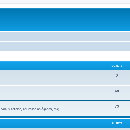
SUJETS
2
48
73
veaux articles, nouvelles catégories, etc).
SUJETS