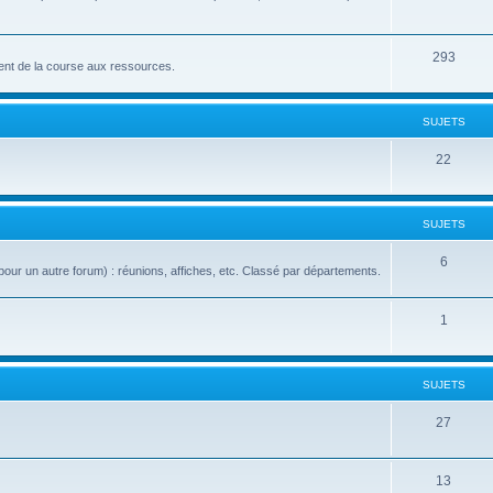
293
nt de la course aux ressources.
SUJETS
22
SUJETS
6
our un autre forum) : réunions, affiches, etc. Classé par départements.
1
SUJETS
27
13