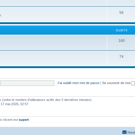
56
e.
SUJETS
160
74
J’ai oublié mon mot de passe
|
Se souvenir de moi
ités (selon le nombre d’utilisateurs actifs des 5 dernières minutes)
 17 mai 2026, 02:57
s récent est
supert
Nous