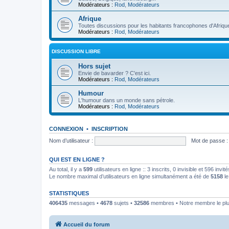
Modérateurs :
Rod
,
Modérateurs
Afrique
Toutes discussions pour les habitants francophones d'Afriqu
Modérateurs :
Rod
,
Modérateurs
DISCUSSION LIBRE
Hors sujet
Envie de bavarder ? C'est ici.
Modérateurs :
Rod
,
Modérateurs
Humour
L'humour dans un monde sans pétrole.
Modérateurs :
Rod
,
Modérateurs
CONNEXION
•
INSCRIPTION
Nom d’utilisateur :
Mot de passe :
QUI EST EN LIGNE ?
Au total, il y a
599
utilisateurs en ligne :: 3 inscrits, 0 invisible et 596 inv
Le nombre maximal d’utilisateurs en ligne simultanément a été de
5158
le
STATISTIQUES
406435
messages •
4678
sujets •
32586
membres • Notre membre le plu
Accueil du forum