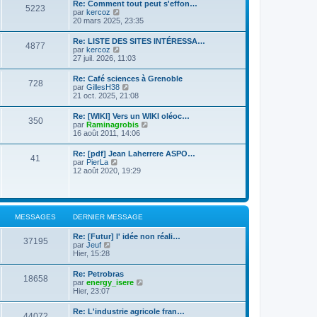
d
Re: Comment tout peut s'effon…
e
e
5223
e
C
par
kercoz
r
r
r
o
20 mars 2025, 23:35
l
m
n
n
e
e
i
s
d
s
Re: LISTE DES SITES INTÉRESSA…
e
4877
u
e
s
C
par
kercoz
r
l
r
a
o
27 juil. 2026, 11:03
m
t
n
g
n
e
e
i
e
s
s
Re: Café sciences à Grenoble
r
e
728
u
s
C
par
GillesH38
l
r
l
a
o
21 oct. 2025, 21:08
e
m
t
g
n
d
e
e
e
s
e
s
Re: [WIKI] Vers un WIKI oléoc…
r
350
u
r
s
C
par
Raminagrobis
l
l
n
a
o
16 août 2011, 14:06
e
t
i
g
n
d
e
e
e
s
e
Re: [pdf] Jean Laherrere ASPO…
r
r
41
u
r
C
par
PierLa
l
m
l
n
o
12 août 2020, 19:29
e
e
t
i
n
d
s
e
e
s
e
s
r
r
u
r
a
l
m
l
n
g
e
e
t
i
e
MESSAGES
DERNIER MESSAGE
d
s
e
e
e
s
r
r
r
a
Re: [Futur] l' idée non réali…
l
m
37195
n
C
g
par
Jeuf
e
e
i
o
e
Hier, 15:28
d
s
e
n
e
s
r
s
r
a
Re: Petrobras
m
18658
u
n
g
C
par
energy_isere
e
l
i
e
o
Hier, 23:07
s
t
e
n
s
e
r
s
a
Re: L'industrie agricole fran…
r
m
44072
u