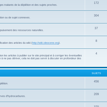
172
s traitants de la déplétion et des sujets proches.
304
létion ou de sujet connexes.
37
'épuisement des ressources naturelles.
8
cation des articles du wiki (
http://wiki.oleocene.org
).
4
 les articles à publier sur le site principal et à corriger les éventuelles
 à ne pas dériver, cela ne doit pas servir à discuter en profondeur des
SUJETS
456
plétion.
209
serves d'hydrocarbures.
370