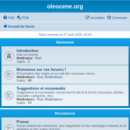
oleocene.org
FAQ
PCM
Inscription
Connexion
Accueil du forum
Nous sommes le 07 août 2026, 03:34
Bienvenue
Introduction
A lire en priorité.
Modérateur :
Rod
Sujets :
2
Bienvenue sur ces forums !
Présentation des règles et accueil des nouveaux venus.
Modérateurs :
Rod
,
Modérateurs
Sujets :
48
Suggestions et nouveautés
Suggestions et nouveautés concernant le site et le forum (nouveaux articles,
nouvelles catégories, etc).
Modérateurs :
Rod
,
Modérateurs
Sujets :
73
Ressources
Presse
Forum traitant des émissions, des magazines et des reportages traitants de la
déplétion et des sujets proches.