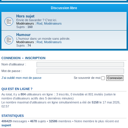
Discussion libre
Hors sujet
Envie de bavarder ? C'est ici.
Modérateurs :
Rod
,
Modérateurs
Sujets :
160
Humour
L'humour dans un monde sans pétrole.
Modérateurs :
Rod
,
Modérateurs
Sujets :
74
CONNEXION
•
INSCRIPTION
Nom d’utilisateur :
Mot de passe :
J’ai oublié mon mot de passe
Se souvenir de moi
QUI EST EN LIGNE ?
Au total, il y a
804
utilisateurs en ligne :: 3 inscrits, 0 invisible et 801 invités (selon le
nombre d’utilisateurs actifs des 5 dernières minutes)
Le nombre maximal d’utilisateurs en ligne simultanément a été de
5158
le 17 mai 2026,
02:57
STATISTIQUES
406429
messages •
4678
sujets •
32586
membres • Notre membre le plus récent est
supert