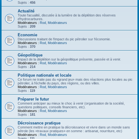
Sujets :
456
Actualité
Toute l'acualité, discutée à la lumière de la déplétion des réserves
d'hydrocarbures.
Modérateurs :
Rod
,
Modérateurs
Sujets :
209
Economie
Discussions traitant de l'impact du pic pétrolier sur l'économie.
Modérateurs :
Rod
,
Modérateurs
Sujets :
370
Géopolitique
Impact de la déplétion sur la géopolitique présente, passée et à venir.
Modérateurs :
Rod
,
Modérateurs
Sujets :
214
Politique nationale et locale
Ce forum ne traite pas du «grand jeu» mais des réactions plus locales au pic
pétrolier, à l'échelle du pays, des régions, ou des villes.
Modérateurs :
Rod
,
Modérateurs
Sujets :
119
Préparer le futur
Comment anticiper au mieux le choc à venir (organisation de la société,
questions politiques, conseils financiers, etc).
Modérateurs :
Rod
,
Modérateurs
Sujets :
181
Décroissance pratique
Comment mettre en pratique la décroissance et vivre dans un monde sans
pétrole (les «travaux pratiques» en somme : artisanat, nourriture, etc)
Modérateurs :
Rod
,
Modérateurs
Sujets :
111