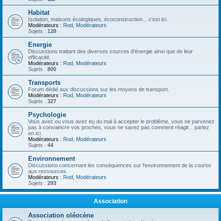
Habitat
Isolation, maisons écologiques, écoconstruction... c'est ici.
Modérateurs :
Rod
,
Modérateurs
Sujets :
128
Energie
Discussions traitant des diverses sources d'énergie ainsi que de leur
efficacité.
Modérateurs :
Rod
,
Modérateurs
Sujets :
800
Transports
Forum dédié aux discussions sur les moyens de transport.
Modérateurs :
Rod
,
Modérateurs
Sujets :
327
Psychologie
Vous avez ou vous avez eu du mal à accepter le problème, vous ne parvenez
pas à convaincre vos proches, vous ne savez pas comment réagir... parlez
en ici.
Modérateurs :
Rod
,
Modérateurs
Sujets :
44
Environnement
Discussions concernant les conséquences sur l'environnement de la course
aux ressources.
Modérateurs :
Rod
,
Modérateurs
Sujets :
293
Association
Association oléocène