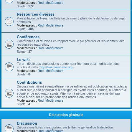
Modérateurs :
Rod
,
Modérateurs
Sujets :
172
Ressources diverses
Présentation de livres, de films ou de sites traitant de la déplétion ou de sujet
connexes.
Modérateurs :
Rod
,
Modérateurs
Sujets :
304
Conférences
Conférences et réunions en rapport avec le pic pétrolier et l'épuisement des
ressources naturelles.
Modérateurs :
Rod
,
Modérateurs
Sujets :
37
Le wiki
Forum dédié aux discussions concernant l'écriture et la modification des
articles du wiki (
http://wiki.oleocene.org
).
Modérateurs :
Rod
,
Modérateurs
Sujets :
8
Contributions
Discussions visant éventuellement à peaufiner avant publication les articles à
publier sur le site principal et à corriger les éventuelles coquilles, ou encore à
suggérer de nouveaux sujets. Attention à ne pas dériver, cela ne doit pas
servir à discuter en profondeur des articles eux mêmes.
Modérateurs :
Rod
,
Modérateurs
Sujets :
4
Discussion générale
Discussion
Discussions libres mais portant sur le thème général de la déplétion.
Modérateurs :
Rod
,
Modérateurs