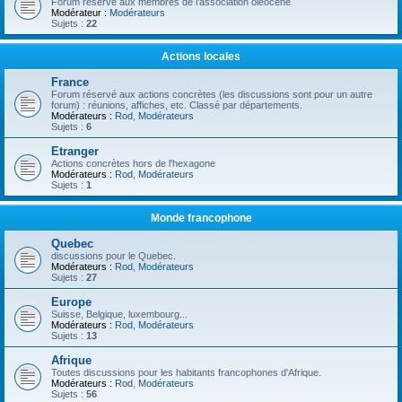
Forum réservé aux membres de l'association oléocène
Modérateur :
Modérateurs
Sujets :
22
Actions locales
France
Forum réservé aux actions concrètes (les discussions sont pour un autre
forum) : réunions, affiches, etc. Classé par départements.
Modérateurs :
Rod
,
Modérateurs
Sujets :
6
Etranger
Actions concrètes hors de l'hexagone
Modérateurs :
Rod
,
Modérateurs
Sujets :
1
Monde francophone
Quebec
discussions pour le Quebec.
Modérateurs :
Rod
,
Modérateurs
Sujets :
27
Europe
Suisse, Belgique, luxembourg...
Modérateurs :
Rod
,
Modérateurs
Sujets :
13
Afrique
Toutes discussions pour les habitants francophones d'Afrique.
Modérateurs :
Rod
,
Modérateurs
Sujets :
56