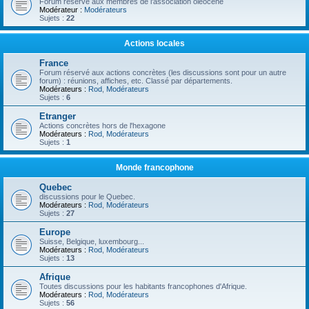
Forum réservé aux membres de l'association oléocène
Modérateur :
Modérateurs
Sujets :
22
Actions locales
France
Forum réservé aux actions concrètes (les discussions sont pour un autre
forum) : réunions, affiches, etc. Classé par départements.
Modérateurs :
Rod
,
Modérateurs
Sujets :
6
Etranger
Actions concrètes hors de l'hexagone
Modérateurs :
Rod
,
Modérateurs
Sujets :
1
Monde francophone
Quebec
discussions pour le Quebec.
Modérateurs :
Rod
,
Modérateurs
Sujets :
27
Europe
Suisse, Belgique, luxembourg...
Modérateurs :
Rod
,
Modérateurs
Sujets :
13
Afrique
Toutes discussions pour les habitants francophones d'Afrique.
Modérateurs :
Rod
,
Modérateurs
Sujets :
56