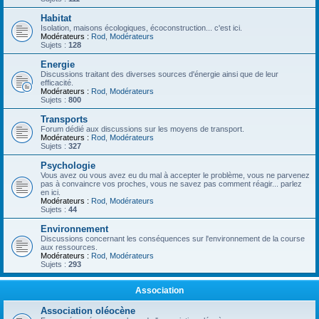
Habitat
Isolation, maisons écologiques, écoconstruction... c'est ici.
Modérateurs :
Rod
,
Modérateurs
Sujets :
128
Energie
Discussions traitant des diverses sources d'énergie ainsi que de leur
efficacité.
Modérateurs :
Rod
,
Modérateurs
Sujets :
800
Transports
Forum dédié aux discussions sur les moyens de transport.
Modérateurs :
Rod
,
Modérateurs
Sujets :
327
Psychologie
Vous avez ou vous avez eu du mal à accepter le problème, vous ne parvenez
pas à convaincre vos proches, vous ne savez pas comment réagir... parlez
en ici.
Modérateurs :
Rod
,
Modérateurs
Sujets :
44
Environnement
Discussions concernant les conséquences sur l'environnement de la course
aux ressources.
Modérateurs :
Rod
,
Modérateurs
Sujets :
293
Association
Association oléocène