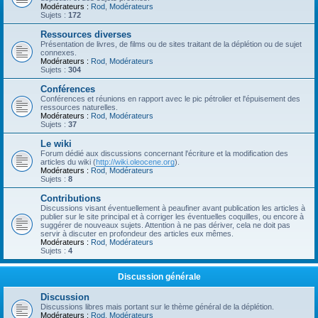
Modérateurs :
Rod
,
Modérateurs
Sujets :
172
Ressources diverses
Présentation de livres, de films ou de sites traitant de la déplétion ou de sujet
connexes.
Modérateurs :
Rod
,
Modérateurs
Sujets :
304
Conférences
Conférences et réunions en rapport avec le pic pétrolier et l'épuisement des
ressources naturelles.
Modérateurs :
Rod
,
Modérateurs
Sujets :
37
Le wiki
Forum dédié aux discussions concernant l'écriture et la modification des
articles du wiki (
http://wiki.oleocene.org
).
Modérateurs :
Rod
,
Modérateurs
Sujets :
8
Contributions
Discussions visant éventuellement à peaufiner avant publication les articles à
publier sur le site principal et à corriger les éventuelles coquilles, ou encore à
suggérer de nouveaux sujets. Attention à ne pas dériver, cela ne doit pas
servir à discuter en profondeur des articles eux mêmes.
Modérateurs :
Rod
,
Modérateurs
Sujets :
4
Discussion générale
Discussion
Discussions libres mais portant sur le thème général de la déplétion.
Modérateurs :
Rod
,
Modérateurs