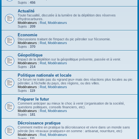
Sujets :
456
Actualité
Toute l'acualité, discutée à la lumière de la déplétion des réserves
d'hydrocarbures.
Modérateurs :
Rod
,
Modérateurs
Sujets :
209
Economie
Discussions traitant de l'impact du pic pétrolier sur l'économie.
Modérateurs :
Rod
,
Modérateurs
Sujets :
370
Géopolitique
Impact de la déplétion sur la géopolitique présente, passée et à venir.
Modérateurs :
Rod
,
Modérateurs
Sujets :
214
Politique nationale et locale
Ce forum ne traite pas du «grand jeu» mais des réactions plus locales au pic
pétrolier, à l'échelle du pays, des régions, ou des villes.
Modérateurs :
Rod
,
Modérateurs
Sujets :
119
Préparer le futur
Comment anticiper au mieux le choc à venir (organisation de la société,
questions politiques, conseils financiers, etc).
Modérateurs :
Rod
,
Modérateurs
Sujets :
181
Décroissance pratique
Comment mettre en pratique la décroissance et vivre dans un monde sans
pétrole (les «travaux pratiques» en somme : artisanat, nourriture, etc)
Modérateurs :
Rod
,
Modérateurs
Sujets :
111