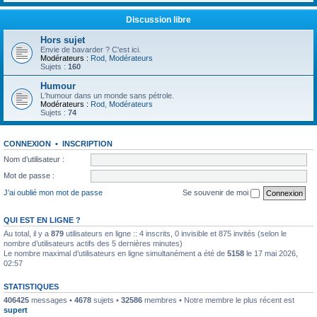
Discussion libre
Hors sujet
Envie de bavarder ? C'est ici.
Modérateurs :
Rod
,
Modérateurs
Sujets :
160
Humour
L'humour dans un monde sans pétrole.
Modérateurs :
Rod
,
Modérateurs
Sujets :
74
CONNEXION
•
INSCRIPTION
Nom d’utilisateur :
Mot de passe :
J’ai oublié mon mot de passe
Se souvenir de moi
QUI EST EN LIGNE ?
Au total, il y a
879
utilisateurs en ligne :: 4 inscrits, 0 invisible et 875 invités (selon le
nombre d’utilisateurs actifs des 5 dernières minutes)
Le nombre maximal d’utilisateurs en ligne simultanément a été de
5158
le 17 mai 2026,
02:57
STATISTIQUES
406425
messages •
4678
sujets •
32586
membres • Notre membre le plus récent est
supert