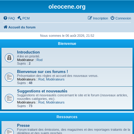
oleocene.org
FAQ
PCM
Inscription
Connexion
Accueil du forum
Nous sommes le 06 août 2026, 21:52
Bienvenue
Introduction
A lire en priorité.
Modérateur :
Rod
Sujets :
2
Bienvenue sur ces forums !
Présentation des règles et accueil des nouveaux venus.
Modérateurs :
Rod
,
Modérateurs
Sujets :
48
Suggestions et nouveautés
Suggestions et nouveautés concernant le site et le forum (nouveaux articles,
nouvelles catégories, etc).
Modérateurs :
Rod
,
Modérateurs
Sujets :
73
Ressources
Presse
Forum traitant des émissions, des magazines et des reportages traitants de la
déplétion et des sujets proches.