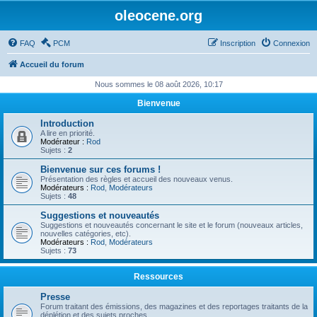
oleocene.org
FAQ
PCM
Inscription
Connexion
Accueil du forum
Nous sommes le 08 août 2026, 10:17
Bienvenue
Introduction
A lire en priorité.
Modérateur :
Rod
Sujets :
2
Bienvenue sur ces forums !
Présentation des règles et accueil des nouveaux venus.
Modérateurs :
Rod
,
Modérateurs
Sujets :
48
Suggestions et nouveautés
Suggestions et nouveautés concernant le site et le forum (nouveaux articles,
nouvelles catégories, etc).
Modérateurs :
Rod
,
Modérateurs
Sujets :
73
Ressources
Presse
Forum traitant des émissions, des magazines et des reportages traitants de la
déplétion et des sujets proches.