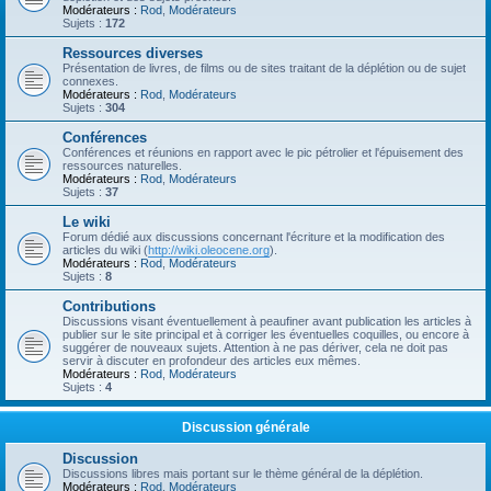
Modérateurs :
Rod
,
Modérateurs
Sujets :
172
Ressources diverses
Présentation de livres, de films ou de sites traitant de la déplétion ou de sujet
connexes.
Modérateurs :
Rod
,
Modérateurs
Sujets :
304
Conférences
Conférences et réunions en rapport avec le pic pétrolier et l'épuisement des
ressources naturelles.
Modérateurs :
Rod
,
Modérateurs
Sujets :
37
Le wiki
Forum dédié aux discussions concernant l'écriture et la modification des
articles du wiki (
http://wiki.oleocene.org
).
Modérateurs :
Rod
,
Modérateurs
Sujets :
8
Contributions
Discussions visant éventuellement à peaufiner avant publication les articles à
publier sur le site principal et à corriger les éventuelles coquilles, ou encore à
suggérer de nouveaux sujets. Attention à ne pas dériver, cela ne doit pas
servir à discuter en profondeur des articles eux mêmes.
Modérateurs :
Rod
,
Modérateurs
Sujets :
4
Discussion générale
Discussion
Discussions libres mais portant sur le thème général de la déplétion.
Modérateurs :
Rod
,
Modérateurs