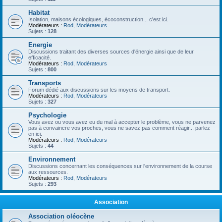
Habitat
Isolation, maisons écologiques, écoconstruction... c'est ici.
Modérateurs :
Rod
,
Modérateurs
Sujets :
128
Energie
Discussions traitant des diverses sources d'énergie ainsi que de leur
efficacité.
Modérateurs :
Rod
,
Modérateurs
Sujets :
800
Transports
Forum dédié aux discussions sur les moyens de transport.
Modérateurs :
Rod
,
Modérateurs
Sujets :
327
Psychologie
Vous avez ou vous avez eu du mal à accepter le problème, vous ne parvenez
pas à convaincre vos proches, vous ne savez pas comment réagir... parlez
en ici.
Modérateurs :
Rod
,
Modérateurs
Sujets :
44
Environnement
Discussions concernant les conséquences sur l'environnement de la course
aux ressources.
Modérateurs :
Rod
,
Modérateurs
Sujets :
293
Association
Association oléocène