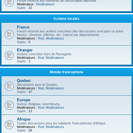
Forum réservé aux membres de l'association oléocène
Modérateur :
Modérateurs
Sujets :
22
Actions locales
France
Forum réservé aux actions concrètes (les discussions sont pour un autre
forum) : réunions, affiches, etc. Classé par départements.
Modérateurs :
Rod
,
Modérateurs
Sujets :
6
Etranger
Actions concrètes hors de l'hexagone
Modérateurs :
Rod
,
Modérateurs
Sujets :
1
Monde francophone
Quebec
discussions pour le Quebec.
Modérateurs :
Rod
,
Modérateurs
Sujets :
27
Europe
Suisse, Belgique, luxembourg...
Modérateurs :
Rod
,
Modérateurs
Sujets :
13
Afrique
Toutes discussions pour les habitants francophones d'Afrique.
Modérateurs :
Rod
,
Modérateurs
Sujets :
56