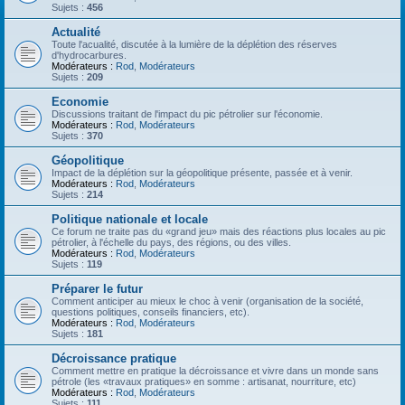
Sujets :
456
Actualité
Toute l'acualité, discutée à la lumière de la déplétion des réserves
d'hydrocarbures.
Modérateurs :
Rod
,
Modérateurs
Sujets :
209
Economie
Discussions traitant de l'impact du pic pétrolier sur l'économie.
Modérateurs :
Rod
,
Modérateurs
Sujets :
370
Géopolitique
Impact de la déplétion sur la géopolitique présente, passée et à venir.
Modérateurs :
Rod
,
Modérateurs
Sujets :
214
Politique nationale et locale
Ce forum ne traite pas du «grand jeu» mais des réactions plus locales au pic
pétrolier, à l'échelle du pays, des régions, ou des villes.
Modérateurs :
Rod
,
Modérateurs
Sujets :
119
Préparer le futur
Comment anticiper au mieux le choc à venir (organisation de la société,
questions politiques, conseils financiers, etc).
Modérateurs :
Rod
,
Modérateurs
Sujets :
181
Décroissance pratique
Comment mettre en pratique la décroissance et vivre dans un monde sans
pétrole (les «travaux pratiques» en somme : artisanat, nourriture, etc)
Modérateurs :
Rod
,
Modérateurs
Sujets :
111