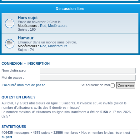
Discussion libre
Hors sujet
Envie de bavarder ? C'est ici.
Modérateurs :
Rod
,
Modérateurs
Sujets :
160
Humour
L'humour dans un monde sans pétrole.
Modérateurs :
Rod
,
Modérateurs
Sujets :
74
CONNEXION
•
INSCRIPTION
Nom d’utilisateur :
Mot de passe :
J’ai oublié mon mot de passe
Se souvenir de moi
QUI EST EN LIGNE ?
Au total, il y a
581
utilisateurs en ligne :: 3 inscrits, 0 invisible et 578 invités (selon le
nombre d’utilisateurs actifs des 5 dernières minutes)
Le nombre maximal d’utilisateurs en ligne simultanément a été de
5158
le 17 mai 2026,
02:57
STATISTIQUES
406435
messages •
4678
sujets •
32586
membres • Notre membre le plus récent est
supert