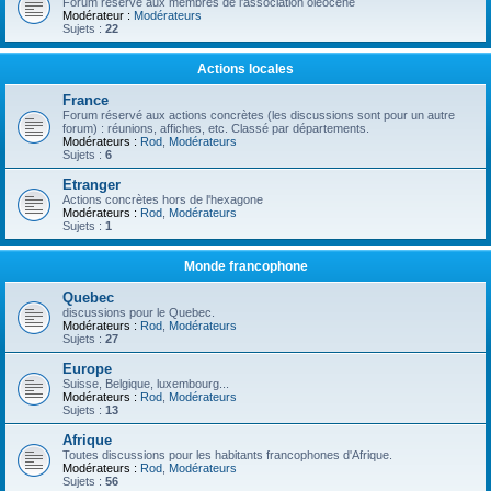
Forum réservé aux membres de l'association oléocène
Modérateur :
Modérateurs
Sujets :
22
Actions locales
France
Forum réservé aux actions concrètes (les discussions sont pour un autre
forum) : réunions, affiches, etc. Classé par départements.
Modérateurs :
Rod
,
Modérateurs
Sujets :
6
Etranger
Actions concrètes hors de l'hexagone
Modérateurs :
Rod
,
Modérateurs
Sujets :
1
Monde francophone
Quebec
discussions pour le Quebec.
Modérateurs :
Rod
,
Modérateurs
Sujets :
27
Europe
Suisse, Belgique, luxembourg...
Modérateurs :
Rod
,
Modérateurs
Sujets :
13
Afrique
Toutes discussions pour les habitants francophones d'Afrique.
Modérateurs :
Rod
,
Modérateurs
Sujets :
56