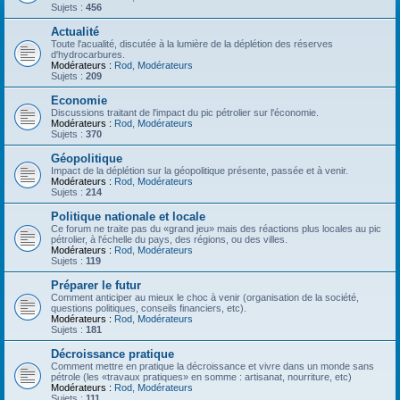
Sujets :
456
Actualité
Toute l'acualité, discutée à la lumière de la déplétion des réserves
d'hydrocarbures.
Modérateurs :
Rod
,
Modérateurs
Sujets :
209
Economie
Discussions traitant de l'impact du pic pétrolier sur l'économie.
Modérateurs :
Rod
,
Modérateurs
Sujets :
370
Géopolitique
Impact de la déplétion sur la géopolitique présente, passée et à venir.
Modérateurs :
Rod
,
Modérateurs
Sujets :
214
Politique nationale et locale
Ce forum ne traite pas du «grand jeu» mais des réactions plus locales au pic
pétrolier, à l'échelle du pays, des régions, ou des villes.
Modérateurs :
Rod
,
Modérateurs
Sujets :
119
Préparer le futur
Comment anticiper au mieux le choc à venir (organisation de la société,
questions politiques, conseils financiers, etc).
Modérateurs :
Rod
,
Modérateurs
Sujets :
181
Décroissance pratique
Comment mettre en pratique la décroissance et vivre dans un monde sans
pétrole (les «travaux pratiques» en somme : artisanat, nourriture, etc)
Modérateurs :
Rod
,
Modérateurs
Sujets :
111