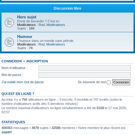
Discussion libre
Hors sujet
Envie de bavarder ? C'est ici.
Modérateurs :
Rod
,
Modérateurs
Sujets :
160
Humour
L'humour dans un monde sans pétrole.
Modérateurs :
Rod
,
Modérateurs
Sujets :
74
CONNEXION
•
INSCRIPTION
Nom d’utilisateur :
Mot de passe :
J’ai oublié mon mot de passe
Se souvenir de moi
QUI EST EN LIGNE ?
Au total, il y a
750
utilisateurs en ligne :: 3 inscrits, 0 invisible et 747 invités (selon le
nombre d’utilisateurs actifs des 5 dernières minutes)
Le nombre maximal d’utilisateurs en ligne simultanément a été de
5158
le 17 mai 2026,
02:57
STATISTIQUES
406453
messages •
4678
sujets •
32586
membres • Notre membre le plus récent est
supert