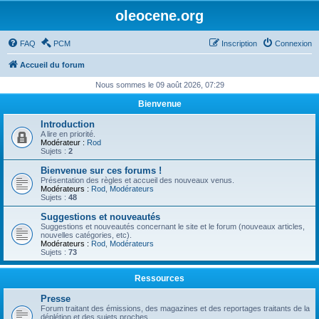
oleocene.org
FAQ
PCM
Inscription
Connexion
Accueil du forum
Nous sommes le 09 août 2026, 07:29
Bienvenue
Introduction
A lire en priorité.
Modérateur :
Rod
Sujets :
2
Bienvenue sur ces forums !
Présentation des règles et accueil des nouveaux venus.
Modérateurs :
Rod
,
Modérateurs
Sujets :
48
Suggestions et nouveautés
Suggestions et nouveautés concernant le site et le forum (nouveaux articles,
nouvelles catégories, etc).
Modérateurs :
Rod
,
Modérateurs
Sujets :
73
Ressources
Presse
Forum traitant des émissions, des magazines et des reportages traitants de la
déplétion et des sujets proches.