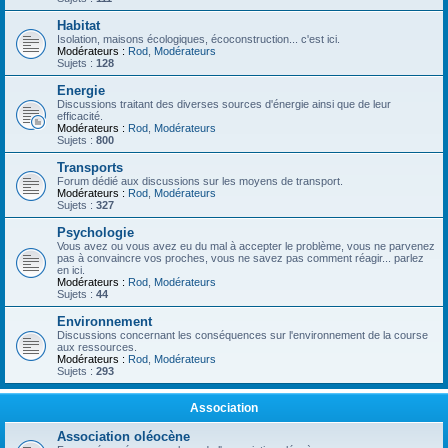
Habitat
Isolation, maisons écologiques, écoconstruction... c'est ici.
Modérateurs :
Rod
,
Modérateurs
Sujets :
128
Energie
Discussions traitant des diverses sources d'énergie ainsi que de leur
efficacité.
Modérateurs :
Rod
,
Modérateurs
Sujets :
800
Transports
Forum dédié aux discussions sur les moyens de transport.
Modérateurs :
Rod
,
Modérateurs
Sujets :
327
Psychologie
Vous avez ou vous avez eu du mal à accepter le problème, vous ne parvenez
pas à convaincre vos proches, vous ne savez pas comment réagir... parlez
en ici.
Modérateurs :
Rod
,
Modérateurs
Sujets :
44
Environnement
Discussions concernant les conséquences sur l'environnement de la course
aux ressources.
Modérateurs :
Rod
,
Modérateurs
Sujets :
293
Association
Association oléocène