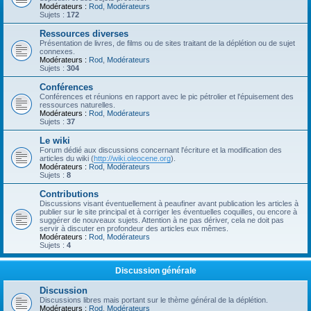
Modérateurs :
Rod
,
Modérateurs
Sujets :
172
Ressources diverses
Présentation de livres, de films ou de sites traitant de la déplétion ou de sujet
connexes.
Modérateurs :
Rod
,
Modérateurs
Sujets :
304
Conférences
Conférences et réunions en rapport avec le pic pétrolier et l'épuisement des
ressources naturelles.
Modérateurs :
Rod
,
Modérateurs
Sujets :
37
Le wiki
Forum dédié aux discussions concernant l'écriture et la modification des
articles du wiki (
http://wiki.oleocene.org
).
Modérateurs :
Rod
,
Modérateurs
Sujets :
8
Contributions
Discussions visant éventuellement à peaufiner avant publication les articles à
publier sur le site principal et à corriger les éventuelles coquilles, ou encore à
suggérer de nouveaux sujets. Attention à ne pas dériver, cela ne doit pas
servir à discuter en profondeur des articles eux mêmes.
Modérateurs :
Rod
,
Modérateurs
Sujets :
4
Discussion générale
Discussion
Discussions libres mais portant sur le thème général de la déplétion.
Modérateurs :
Rod
,
Modérateurs