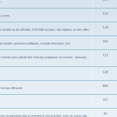
e.
214
 à venir.
119
locales au pic pétrolier, à l'échelle du pays, des régions, ou des villes.
181
 société, questions politiques, conseils financiers, etc).
111
n monde sans pétrole (les «travaux pratiques» en somme : artisanat,
128
800
de leur efficacité.
327
44
 vous ne parvenez pas à convaincre vos proches, vous ne savez pas