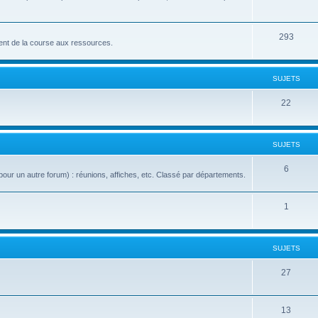
293
nt de la course aux ressources.
SUJETS
22
SUJETS
6
our un autre forum) : réunions, affiches, etc. Classé par départements.
1
SUJETS
27
13