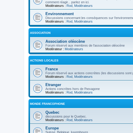
comment réagir... parlez en ici.
Modérateurs :
Rod
,
Modérateurs
Environnement
Discussions concernant les conséquences sur l'environneme
Modérateurs :
Rod
,
Modérateurs
ASSOCIATION
Association oléocène
Forum réservé aux membres de l'association oléocène
Modérateur :
Modérateurs
ACTIONS LOCALES
France
Forum réservé aux actions concrètes (les discussions sont p
Modérateurs :
Rod
,
Modérateurs
Etranger
Actions concrètes hors de l'hexagone
Modérateurs :
Rod
,
Modérateurs
MONDE FRANCOPHONE
Quebec
discussions pour le Quebec.
Modérateurs :
Rod
,
Modérateurs
Europe
Suisse, Belgique, luxembourg...