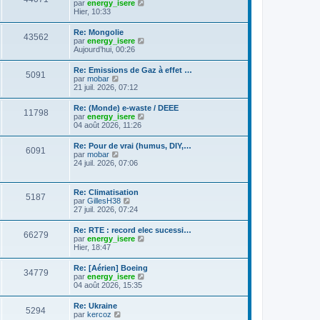
C
g
par
energy_isere
l
e
l
o
e
Hier, 10:33
e
s
t
n
d
s
e
s
e
a
Re: Mongolie
r
43562
u
r
g
C
par
energy_isere
l
l
n
e
o
Aujourd’hui, 00:26
e
t
i
n
d
e
e
s
e
Re: Emissions de Gaz à effet …
r
r
5091
u
r
C
par
mobar
l
m
l
n
o
21 juil. 2026, 07:12
e
e
t
i
n
d
s
e
e
s
e
s
Re: (Monde) e-waste / DEEE
r
r
11798
u
r
a
C
par
energy_isere
l
m
l
n
g
o
04 août 2026, 11:26
e
e
t
i
e
n
d
s
e
e
s
e
s
Re: Pour de vrai (humus, DIY,…
r
r
6091
u
r
a
C
par
mobar
l
m
l
n
g
o
24 juil. 2026, 07:06
e
e
t
i
e
n
d
s
e
e
s
e
s
r
r
u
r
a
Re: Climatisation
l
m
5187
l
n
g
C
par
GillesH38
e
e
t
i
e
o
27 juil. 2026, 07:24
d
s
e
e
n
e
s
r
r
s
r
a
Re: RTE : record elec sucessi…
l
m
66279
u
n
g
C
par
energy_isere
e
e
l
i
e
o
Hier, 18:47
d
s
t
e
n
e
s
e
r
s
r
a
Re: [Aérien] Boeing
r
m
34779
u
n
g
C
par
energy_isere
l
e
l
i
e
o
04 août 2026, 15:35
e
s
t
e
n
d
s
e
r
s
e
a
Re: Ukraine
r
m
5294
u
r
g
C
par
kercoz
l
e
l