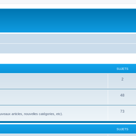
SUJETS
2
48
73
veaux articles, nouvelles catégories, etc).
SUJETS