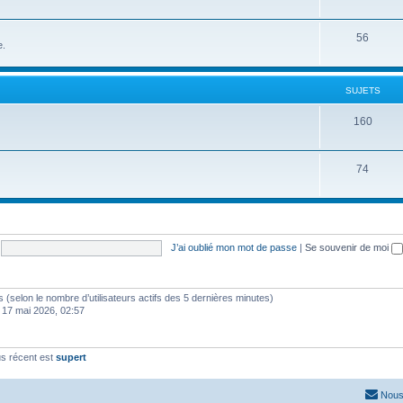
56
e.
SUJETS
160
74
J’ai oublié mon mot de passe
|
Se souvenir de moi
ités (selon le nombre d’utilisateurs actifs des 5 dernières minutes)
 17 mai 2026, 02:57
s récent est
supert
Nous