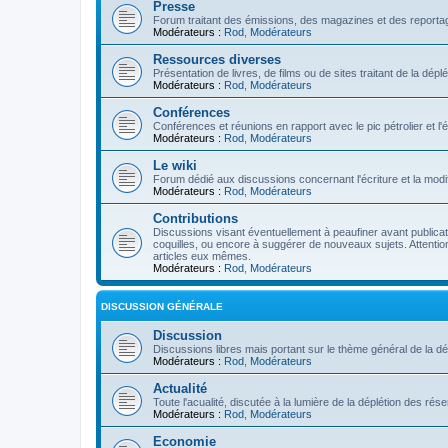
Presse
Forum traitant des émissions, des magazines et des reportage
Modérateurs :
Rod
,
Modérateurs
Ressources diverses
Présentation de livres, de films ou de sites traitant de la dép
Modérateurs :
Rod
,
Modérateurs
Conférences
Conférences et réunions en rapport avec le pic pétrolier et l
Modérateurs :
Rod
,
Modérateurs
Le wiki
Forum dédié aux discussions concernant l'écriture et la modifi
Modérateurs :
Rod
,
Modérateurs
Contributions
Discussions visant éventuellement à peaufiner avant publication
coquilles, ou encore à suggérer de nouveaux sujets. Attention
articles eux mêmes.
Modérateurs :
Rod
,
Modérateurs
DISCUSSION GÉNÉRALE
Discussion
Discussions libres mais portant sur le thème général de la dé
Modérateurs :
Rod
,
Modérateurs
Actualité
Toute l'acualité, discutée à la lumière de la déplétion des ré
Modérateurs :
Rod
,
Modérateurs
Economie