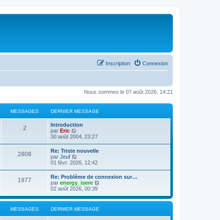
Inscription
Connexion
Nous sommes le 07 août 2026, 14:21
MESSAGES
DERNIER MESSAGE
Introduction
2
C
par
Eric
o
30 août 2004, 23:27
n
s
Re: Triste nouvelle
2808
u
C
par
Jeuf
l
o
01 févr. 2026, 12:42
t
n
e
s
Re: Problème de connexion sur…
r
1977
u
C
par
energy_isere
l
l
o
02 août 2026, 00:39
e
t
n
d
e
s
e
r
u
r
MESSAGES
DERNIER MESSAGE
l
l
n
e
t
i