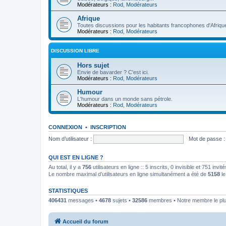
Modérateurs :
Rod
,
Modérateurs
Afrique
Toutes discussions pour les habitants francophones d'Afriqu
Modérateurs :
Rod
,
Modérateurs
DISCUSSION LIBRE
Hors sujet
Envie de bavarder ? C'est ici.
Modérateurs :
Rod
,
Modérateurs
Humour
L'humour dans un monde sans pétrole.
Modérateurs :
Rod
,
Modérateurs
CONNEXION
•
INSCRIPTION
Nom d’utilisateur :
Mot de passe :
QUI EST EN LIGNE ?
Au total, il y a
756
utilisateurs en ligne :: 5 inscrits, 0 invisible et 751 inv
Le nombre maximal d’utilisateurs en ligne simultanément a été de
5158
le
STATISTIQUES
406431
messages •
4678
sujets •
32586
membres • Notre membre le plu
Accueil du forum