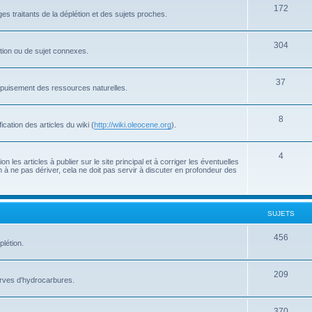
172
s traitants de la déplétion et des sujets proches.
304
létion ou de sujet connexes.
37
'épuisement des ressources naturelles.
8
cation des articles du wiki (
http://wiki.oleocene.org
).
4
 les articles à publier sur le site principal et à corriger les éventuelles
 à ne pas dériver, cela ne doit pas servir à discuter en profondeur des
SUJETS
456
plétion.
209
serves d'hydrocarbures.
370