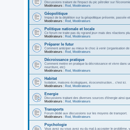
Discussions traitant de l'impact du pic pétrolier sur l'économi
Modérateurs :
Rod
,
Modérateurs
Géopolitique
Impact de la déplétion sur la géopolitique présente, passée et
Modérateurs :
Rod
,
Modérateurs
Politique nationale et locale
Ce forum ne traite pas du «grand jeu» mais des réactions plus 
Modérateurs :
Rod
,
Modérateurs
Préparer le futur
Comment anticiper au mieux le choc à venir (organisation de la
Modérateurs :
Rod
,
Modérateurs
Décroissance pratique
Comment mettre en pratique la décroissance et vivre dans u
nourriture, etc)
Modérateurs :
Rod
,
Modérateurs
Habitat
Isolation, maisons écologiques, écoconstruction... c'est ici.
Modérateurs :
Rod
,
Modérateurs
Energie
Discussions traitant des diverses sources d'énergie ainsi que 
Modérateurs :
Rod
,
Modérateurs
Transports
Forum dédié aux discussions sur les moyens de transport.
Modérateurs :
Rod
,
Modérateurs
Psychologie
Vous avez ou vous avez eu du mal à accepter le problème,