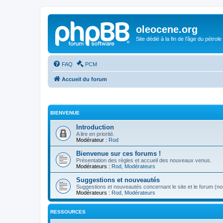
oleocene.org
Site dédié à la fin de l'âge du pétrole
FAQ
PCM
Accueil du forum
BIENVENUE
Introduction
A lire en priorité.
Modérateur :
Rod
Bienvenue sur ces forums !
Présentation des règles et accueil des nouveaux venus.
Modérateurs :
Rod
,
Modérateurs
Suggestions et nouveautés
Suggestions et nouveautés concernant le site et le forum (nou
Modérateurs :
Rod
,
Modérateurs
RESSOURCES